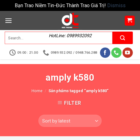
Bạn Trao Niềm Tin-Đức Thành Trao Giá Trị!
Dismiss
HotLine: 0989932092
09.00 : 21.00
0989.932.092 / 0948.766.288
amply k580
Home
/
Sản phẩms tagged “amply k580”
FILTER