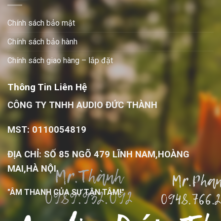
Chính sách bảo mật
Chính sách bảo hành
Chính sách giao hàng – lắp đặt
Thông Tin Liên Hệ
CÔNG TY TNHH AUDIO ĐỨC THÀNH
MST: 0110054819
ĐỊA CHỈ: SỐ 85 NGÕ 479 LĨNH NAM,HOÀNG
MAI,HÀ NỘI.
"ÂM THANH CỦA SỰ TẬN TÂM!"