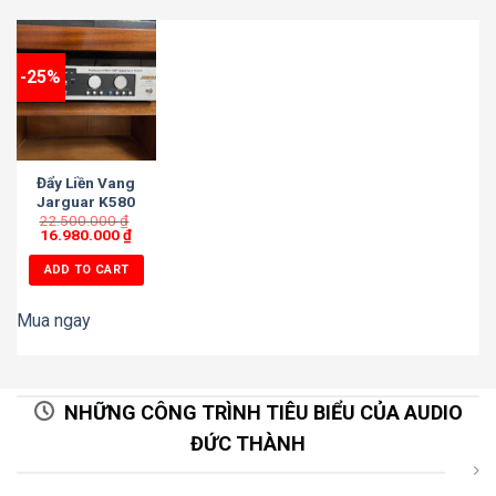
-25%
Đẩy Liền Vang
Jarguar K580
22.500.000
PLATINUM
₫
16.980.000
₫
MODEL 2026
ADD TO CART
Mua ngay
NHỮNG CÔNG TRÌNH TIÊU BIỂU CỦA AUDIO
ĐỨC THÀNH