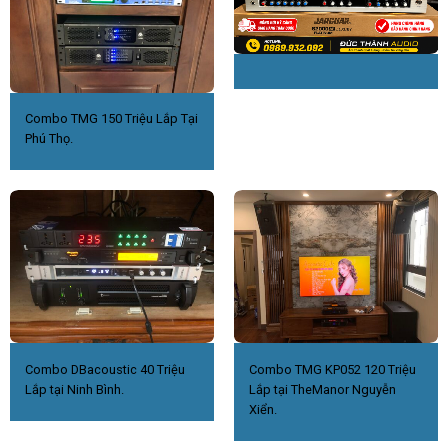
Combo TMG 150 Triệu Lắp Tại
Phú Thọ.
Combo DBacoustic 40 Triệu
Combo TMG KP052 120 Triệu
Lắp tại Ninh Bình.
Lắp tại TheManor Nguyễn
Xiển.