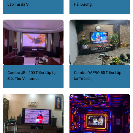
Lắp Tại Ba Vì.
Hải Dương.
Combo JBL 200 Triệu Lắp tại
Combo DAPRO 85 Triệu.Lắp
Biệt Thự Vinhomes
tại Tứ Liên,