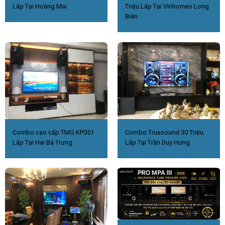
Lắp Tại Hoàng Mai
Triệu.Lắp Tại Vinhomes Long
Biên.
Combo cao cấp TMG KP051
Combo Truesound 30 Triệu.
Lắp Tại Hai Bà Trưng
Lắp Tại Trần Duy Hưng