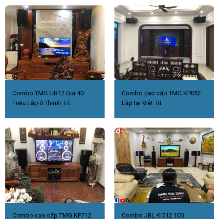
Combo TMG HB12 Giá 40
Combo cao cấp TMG KP052
Triệu Lắp ở Thanh Trì.
Lắp tại Việt Trì.
Combo cao cấp TMG KP712
Combo JBL KI512 100