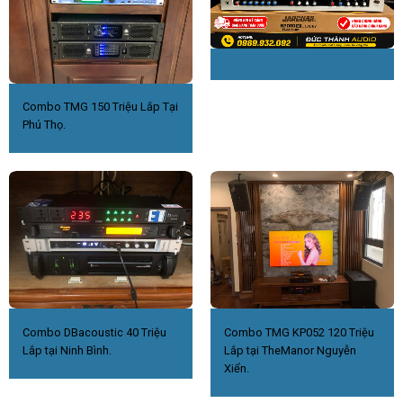
Combo TMG 150 Triệu Lắp Tại
Phú Thọ.
Combo DBacoustic 40 Triệu
Combo TMG KP052 120 Triệu
Lắp tại Ninh Bình.
Lắp tại TheManor Nguyễn
Xiển.