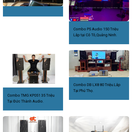
Combo PS Audio 150 Triệu
Lắp tại Cô Tô,Quảng Ninh.
Combo DB LX8 80 Triệu.Lắp
Tại Phú Thọ.
Combo TMG KP051 35 Triệu
Tại Đức Thành Audio.