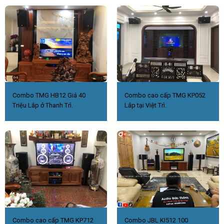
Combo TMG HB12 Giá 40
Combo cao cấp TMG KP052
Triệu Lắp ở Thanh Trì.
Lắp tại Việt Trì.
Combo cao cấp TMG KP712
Combo JBL KI512 100