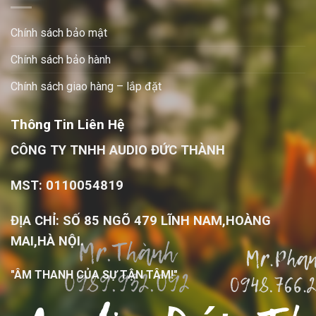
Chính sách bảo mật
Chính sách bảo hành
Chính sách giao hàng – lắp đặt
Thông Tin Liên Hệ
CÔNG TY TNHH AUDIO ĐỨC THÀNH
MST: 0110054819
ĐỊA CHỈ: SỐ 85 NGÕ 479 LĨNH NAM,HOÀNG
MAI,HÀ NỘI.
"ÂM THANH CỦA SỰ TẬN TÂM!"