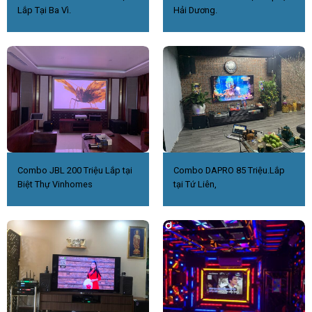
Lắp Tại Ba Vì.
Hải Dương.
Combo JBL 200 Triệu Lắp tại
Combo DAPRO 85 Triệu.Lắp
Biệt Thự Vinhomes
tại Tứ Liên,