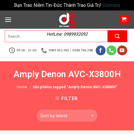
Bạn Trao Niềm Tin-Đức Thành Trao Giá Trị!
Dismiss
HotLine: 0989932092
09.00 : 21.00
0989.932.092 / 0948.766.288
Amply Denon AVC-X3800H
Home
/
Sản phẩms tagged “Amply Denon AVC-X3800H”
FILTER