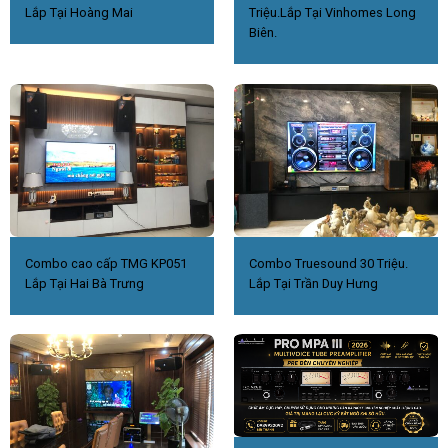
Lắp Tại Hoàng Mai
Triệu.Lắp Tại Vinhomes Long
Biên.
Combo cao cấp TMG KP051
Combo Truesound 30 Triệu.
Lắp Tại Hai Bà Trưng
Lắp Tại Trần Duy Hưng