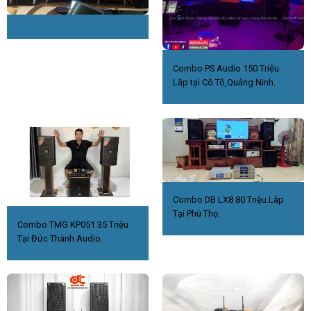
Combo PS Audio 150 Triệu
Lắp tại Cô Tô,Quảng Ninh.
Combo DB LX8 80 Triệu.Lắp
Tại Phú Thọ.
Combo TMG KP051 35 Triệu
Tại Đức Thành Audio.