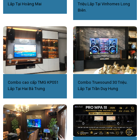
Lắp Tại Hoàng Mai
Triệu.Lắp Tại Vinhomes Long
Biên.
Combo cao cấp TMG KP051
Combo Truesound 30 Triệu.
Lắp Tại Hai Bà Trưng
Lắp Tại Trần Duy Hưng