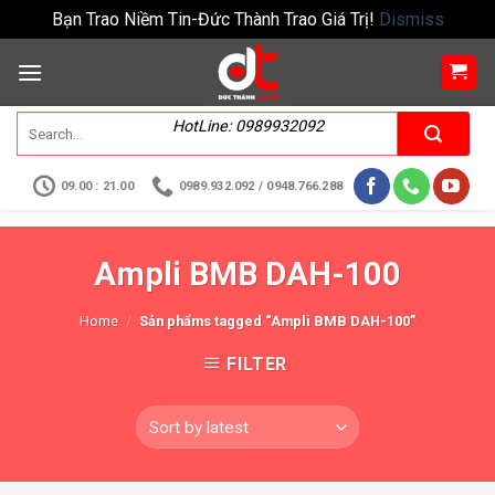
Bạn Trao Niềm Tin-Đức Thành Trao Giá Trị!
Dismiss
HotLine: 0989932092
09.00 : 21.00
0989.932.092 / 0948.766.288
Ampli BMB DAH-100
Home
/
Sản phẩms tagged “Ampli BMB DAH-100”
FILTER