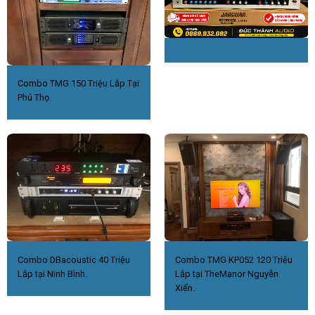
Combo TMG 150 Triệu Lắp Tại
Phú Thọ.
Combo DBacoustic 40 Triệu
Combo TMG KP052 120 Triệu
Lắp tại Ninh Bình.
Lắp tại TheManor Nguyễn
Xiển.