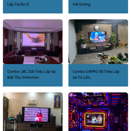
Lắp Tại Ba Vì.
Hải Dương.
Combo JBL 200 Triệu Lắp tại
Combo DAPRO 85 Triệu.Lắp
Biệt Thự Vinhomes
tại Tứ Liên,