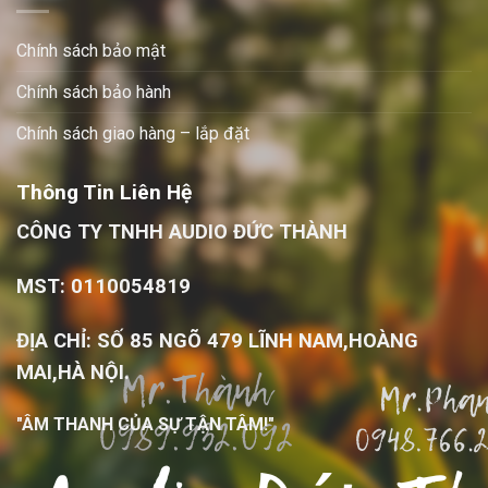
Chính sách bảo mật
Chính sách bảo hành
Chính sách giao hàng – lắp đặt
Thông Tin Liên Hệ
CÔNG TY TNHH AUDIO ĐỨC THÀNH
MST: 0110054819
ĐỊA CHỈ: SỐ 85 NGÕ 479 LĨNH NAM,HOÀNG
MAI,HÀ NỘI.
"ÂM THANH CỦA SỰ TẬN TÂM!"