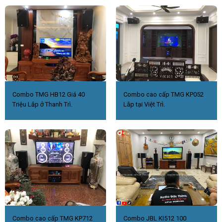
Combo TMG HB12 Giá 40
Combo cao cấp TMG KP052
Triệu Lắp ở Thanh Trì.
Lắp tại Việt Trì.
Combo cao cấp TMG KP712
Combo JBL KI512 100