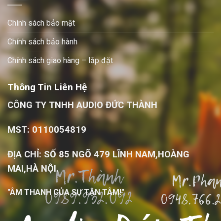
Chính sách bảo mật
Chính sách bảo hành
Chính sách giao hàng – lắp đặt
Thông Tin Liên Hệ
CÔNG TY TNHH AUDIO ĐỨC THÀNH
MST: 0110054819
ĐỊA CHỈ: SỐ 85 NGÕ 479 LĨNH NAM,HOÀNG
MAI,HÀ NỘI.
"ÂM THANH CỦA SỰ TẬN TÂM!"