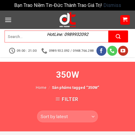
Bạn Trao Niềm Tin-Đức Thành Trao Giá Trị!
Dismiss
HotLine: 0989932092
09.00 : 21.00
0989.932.092 / 0948.766.288
350W
Home
/
Sản phẩms tagged “350W”
FILTER