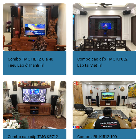
Combo TMG HB12 Giá 40
Combo cao cấp TMG KP052
Triệu Lắp ở Thanh Trì.
Lắp tại Việt Trì.
Combo cao cấp TMG KP712
Combo JBL KI512 100