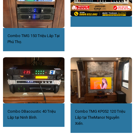
Combo TMG 150 Triệu Lắp Tại
Phú Thọ.
Combo DBacoustic 40 Triệu
Combo TMG KP052 120 Triệu
Lắp tại Ninh Bình.
Lắp tại TheManor Nguyễn
Xiển.