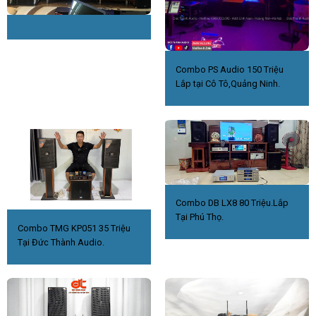
Combo PS Audio 150 Triệu
Lắp tại Cô Tô,Quảng Ninh.
Combo DB LX8 80 Triệu.Lắp
Tại Phú Thọ.
Combo TMG KP051 35 Triệu
Tại Đức Thành Audio.