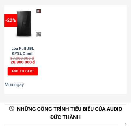
-22%
Loa Full JBL
KPS2 Chính
37.000.000
Hãng,Bass
₫
28.800.000
₫
30,350W
ADD TO CART
Mua ngay
NHỮNG CÔNG TRÌNH TIÊU BIỂU CỦA AUDIO
ĐỨC THÀNH