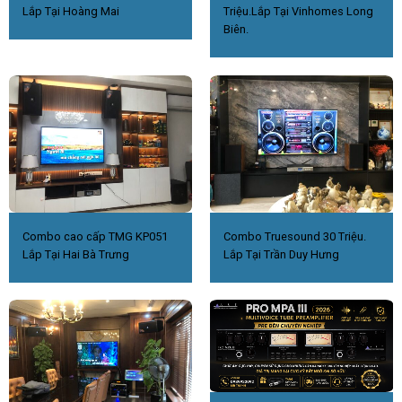
Lắp Tại Hoàng Mai
Triệu.Lắp Tại Vinhomes Long
Biên.
Combo cao cấp TMG KP051
Combo Truesound 30 Triệu.
Lắp Tại Hai Bà Trưng
Lắp Tại Trần Duy Hưng