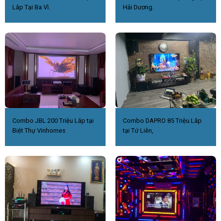
Lắp Tại Ba Vì.
Hải Dương.
Combo JBL 200 Triệu Lắp tại
Combo DAPRO 85 Triệu.Lắp
Biệt Thự Vinhomes
tại Tứ Liên,