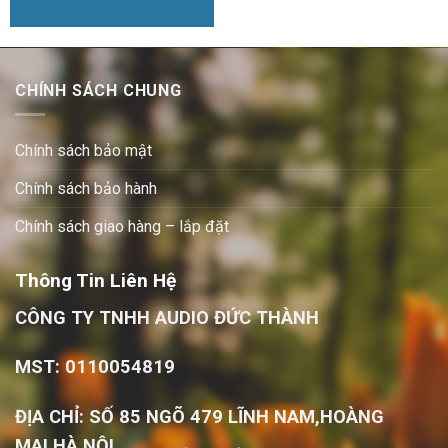
CHÍNH SÁCH CHUNG
Chính sách bảo mật
Chính sách bảo hành
Chính sách giao hàng – lắp đặt
Thông Tin Liên Hệ
CÔNG TY TNHH AUDIO ĐỨC THÀNH
MST: 0110054819
ĐỊA CHỈ: SỐ 85 NGÕ 479 LĨNH NAM,HOÀNG
MAI,HÀ NỘI.