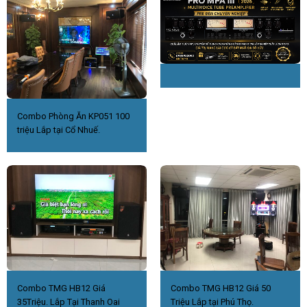
Combo Phòng Ăn KP051 100
triệu Lắp tại Cổ Nhuế.
Combo TMG HB12 Giá
Combo TMG HB12 Giá 50
35Triệu. Lắp Tại Thanh Oai
Triệu Lắp tại Phú Thọ.