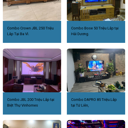
Combo Crown JBL 250 Triệu
Combo Bose 50 Triệu Lắp tại
Lắp Tại Ba Vì.
Hải Dương.
Combo JBL 200 Triệu Lắp tại
Combo DAPRO 85 Triệu.Lắp
Biệt Thự Vinhomes
tại Tứ Liên,