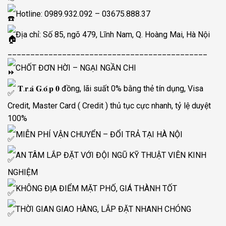
Hotline: 0989.932.092 – 03675.888.37
Địa chỉ: Số 85, ngõ 479, Lĩnh Nam, Q. Hoàng Mai, Hà Nội
____________________________________________
CHỐT ĐƠN HỜI – NGẠI NGẦN CHI
𝐓.𝐫.𝐚̉ 𝐆.𝐨́.𝐩 𝟎 đồng, lãi suất 0% bằng thẻ tín dụng, Visa
Credit, Master Card ( Credit ) thủ tục cực nhanh, tỷ lệ duyệt
100%
MIỄN PHÍ VẬN CHUYỂN – ĐỔI TRẢ TẠI HÀ NỘI
AN TÂM LẮP ĐẶT VỚI ĐỘI NGŨ KỸ THUẬT VIÊN KINH
NGHIỆM
KHÔNG ĐỊA ĐIỂM MẶT PHỐ, GIÁ THÀNH TỐT
THỜI GIAN GIAO HÀNG, LẮP ĐẶT NHANH CHÓNG