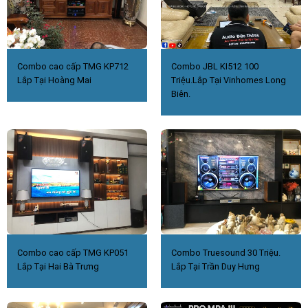
Combo cao cấp TMG KP712
Combo JBL KI512 100
Lắp Tại Hoàng Mai
Triệu.Lắp Tại Vinhomes Long
Biên.
Combo cao cấp TMG KP051
Combo Truesound 30 Triệu.
Lắp Tại Hai Bà Trưng
Lắp Tại Trần Duy Hưng