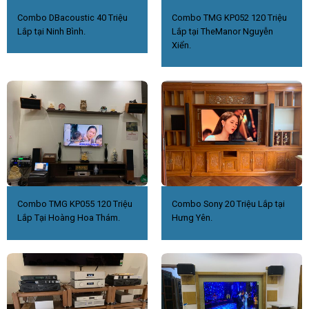
Combo DBacoustic 40 Triệu
Combo TMG KP052 120 Triệu
Lắp tại Ninh Bình.
Lắp tại TheManor Nguyễn
Xiển.
Combo TMG KP055 120 Triệu
Combo Sony 20 Triệu Lắp tại
Lắp Tại Hoàng Hoa Thám.
Hưng Yên.