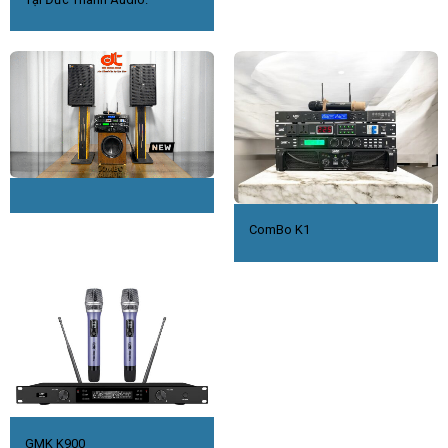
ComBo K1
GMK K900