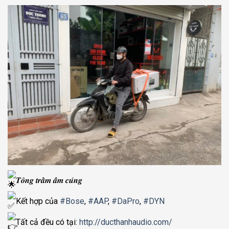
𝑻𝒐̂𝒏𝒈 𝒕𝒓𝒂̂̀𝒎 𝒂̂́𝒎 𝒄𝒖́𝒏𝒈
Kết hợp của
#Bose
,
#AAP
,
#DaPro
,
#DYN
Tất cả đều có tại:
http://ducthanhaudio.com/