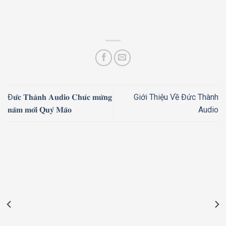
Đ𝐮̛́𝐜 𝐓𝐡𝐚̀𝐧𝐡 𝐀𝐮𝐝𝐢𝐨 𝐂𝐡𝐮́𝐜 𝐦𝐮̛̀𝐧𝐠
Giới Thiệu Về Đức Thành
𝐧𝐚̆𝐦 𝐦𝐨̛́𝐢 𝐐𝐮𝐲́ 𝐌𝐚̃𝐨
Audio