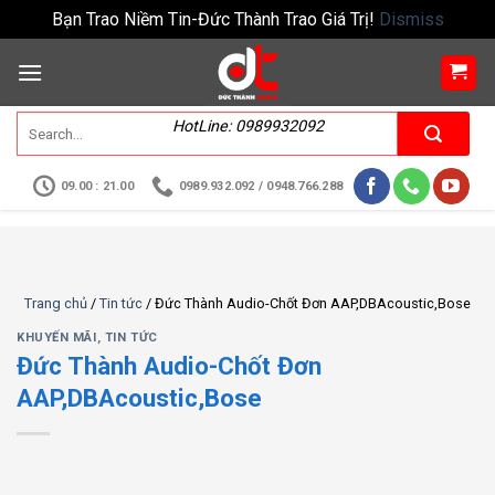
Bạn Trao Niềm Tin-Đức Thành Trao Giá Trị!
Dismiss
HotLine: 0989932092
09.00 : 21.00
0989.932.092 / 0948.766.288
Trang chủ
/
Tin tức
/
Đức Thành Audio-Chốt Đơn AAP,DBAcoustic,Bose
KHUYẾN MÃI
,
TIN TỨC
Đức Thành Audio-Chốt Đơn
AAP,DBAcoustic,Bose