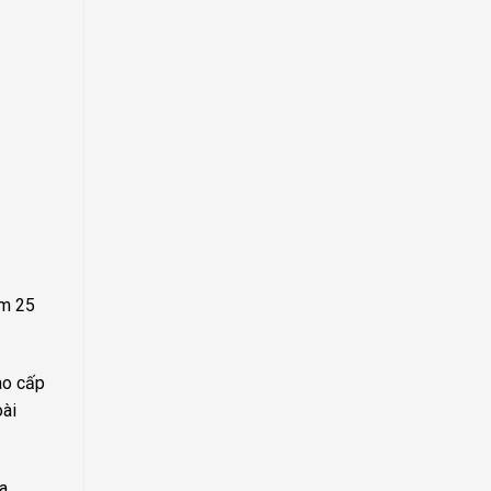
ệm 25
ao cấp
oài
oa