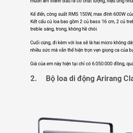
muốn âm thanh đầu ra có chất lượng, hiệu ứng như 
Kế đến, công suất RMS 150W, max đỉnh 600W của K
Kết cấu củ loa bao gồm 2 củ bass 16 cm, 2 củ treb
treble sáng, trong, không hề chói.
Cuối cùng, đi kèm với loa sẽ là hai micro không dâ
nhiều sức mà vẫn thể hiện trọn vẹn giọng ca của b
Giá của em này hiện tại chỉ có 6.050.000 đồng, qu
2. Bộ loa di động Arirang Cla