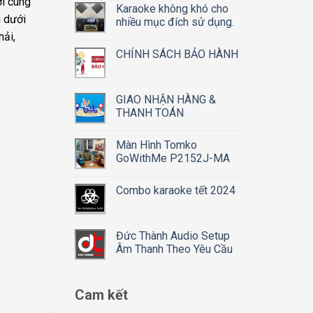
ời cùng
Karaoke không khó cho
ì dưới
nhiều mục đích sử dụng.
hải,
CHÍNH SÁCH BẢO HÀNH
GIAO NHẬN HÀNG &
THANH TOÁN
Màn Hình Tomko
GoWithMe P2152J-MA
Combo karaoke tết 2024
Đức Thành Audio Setup
Âm Thanh Theo Yêu Cầu
Cam kết