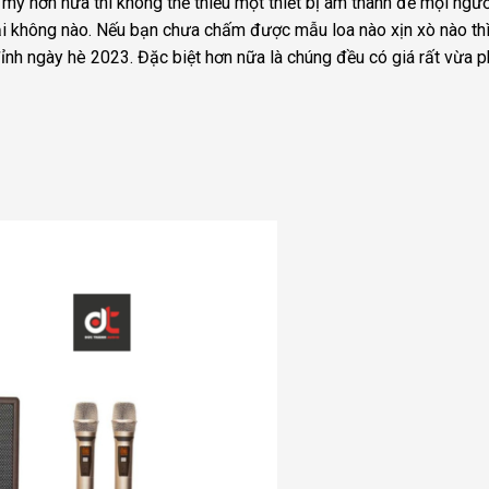
mỹ hơn nữa thì không thể thiếu một thiết bị âm thanh để mọi ngư
ải không nào. Nếu bạn chưa chấm được mẫu loa nào xịn xò nào th
nh ngày hè 2023. Đặc biệt hơn nữa là chúng đều có giá rất vừa p