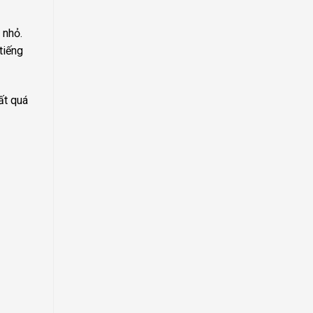
 nhỏ.
tiếng
ất quá