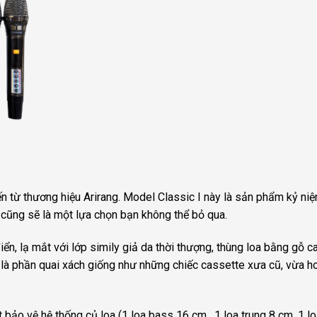
n từ thương hiệu Arirang. Model Classic I này là sản phẩm kỷ ni
cũng sẽ là một lựa chọn bạn không thể bỏ qua.
iển, lạ mắt với lớp simily giả da thời thượng, thùng loa bằng gỗ c
là phần quai xách giống như những chiếc cassette xưa cũ, vừa h
 bảo vệ hệ thống củ loa (1 loa bass 16 cm, 1 loa trung 8 cm, 1 l