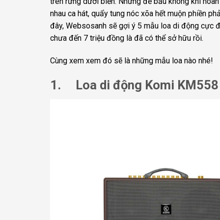
trên rừng dưới biển. Nhưng để bầu không khí hoàn 
nhau ca hát, quẩy tung nóc xõa hết muộn phiền ph
đây, Websosanh sẽ gợi ý 5 mẫu loa di động cực đỉ
chưa đến 7 triệu đồng là đã có thể sở hữu rồi.
Cùng xem xem đó sẽ là những mẫu loa nào nhé!
1. Loa di động Komi KM558