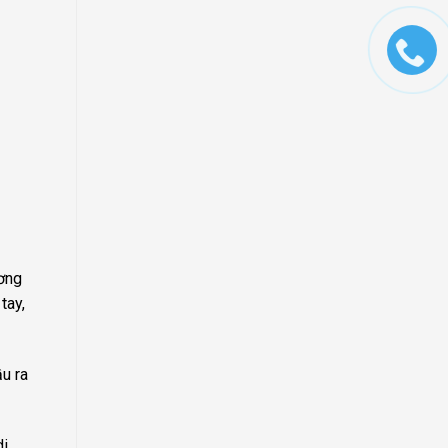
ương
tay,
u ra
di