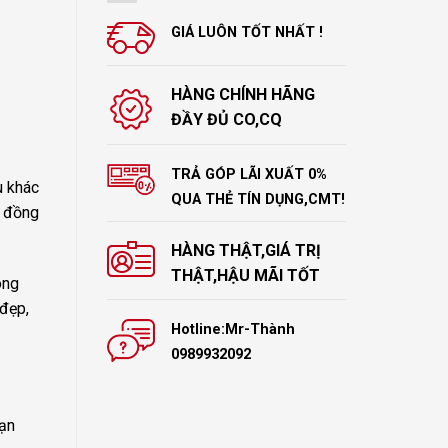
GIÁ LUÔN TỐT NHẤT !
HÀNG CHÍNH HÃNG
ĐẦY ĐỦ CO,CQ
TRẢ GÓP LÃI XUẤT 0%
u khác
QUA THẺ TÍN DỤNG,CMT!
u đồng
HÀNG THẬT,GIÁ TRỊ
THẬT,HẬU MÃI TỐT
ong
 đẹp,
Hotline:Mr-Thành
0989932092
bạn