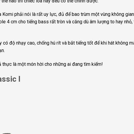
thế nào thì chiếc loa này đều có thể chỉnh được.
omi phải nói là rất uy lực, đủ để bao trùm một vùng không gian
le 4 cm cho tiếng bass rất tròn và căng dù âm lượng to hay nhỏ, 
y có độ nhạy cao, chống hú rít và bắt tiếng tốt để khi hát không m
ạn.
ả thực là một món hời cho những ai đang tìm kiếm!
ssic I