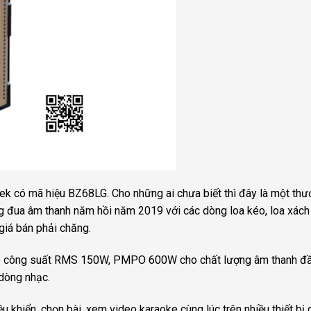
ek có mã hiệu BZ68LG. Cho những ai chưa biết thì đây là một th
ờng đua âm thanh năm hồi năm 2019 với các dòng loa kéo, loa xách 
giá bán phải chăng.
 có công suất RMS 150W, PMPO 600W cho chất lượng âm thanh đầ
 dòng nhạc.
 khiển, chọn bài, xem video karaoke cùng lúc trên nhiều thiết bị 