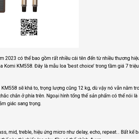
m 2023 có thể bao gồm rất nhiều cái tên đến từ nhiều thương hiệ
ủa Komi KM558. Đây là mẫu loa ‘best choice’ trong tầm giá 7 triệ
ủa KM558 sẽ khá to, trọng lượng cũng 12 kg, dù vậy nó vẫn nằm tr
hắc chắn ở phía trên. Ngoại hình tổng thể sản phẩm có thể nói là
cảm giác sang trọng.
s, mid, treble, hiệu ứng micro như delay, echo, repeat… Bất kể 