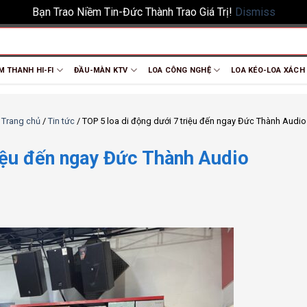
Bạn Trao Niềm Tin-Đức Thành Trao Giá Trị!
Dismiss
M THANH HI-FI
ĐẦU-MÀN KTV
LOA CÔNG NGHỆ
LOA KÉO-LOA XÁCH
Trang chủ
/
Tin tức
/
TOP 5 loa di động dưới 7 triệu đến ngay Đức Thành Audio
riệu đến ngay Đức Thành Audio