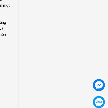
ân một
iêng
và
 nên