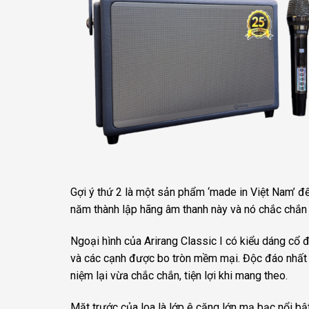
Gợi ý thứ 2 là một sản phẩm ‘made in Việt Nam’ đế
năm thành lập hãng âm thanh này và nó chắc chắn 
Ngoại hình của Arirang Classic I có kiểu dáng cổ đ
và các cạnh được bo tròn mềm mại. Độc đáo nhất 
niệm lại vừa chắc chắn, tiện lợi khi mang theo.
Mặt trước của loa là lớp ê căng lớn mạ bạc nổi bật