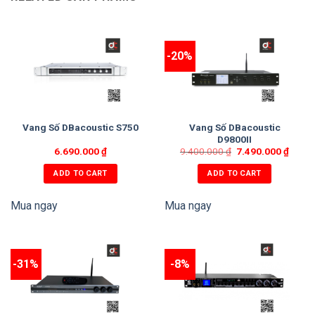
-20%
Vang Số DBacoustic
Vang Số DBacoustic S750
D9800II
6.690.000
₫
9.400.000
₫
7.490.000
₫
ADD TO CART
ADD TO CART
Mua ngay
Mua ngay
-31%
-8%