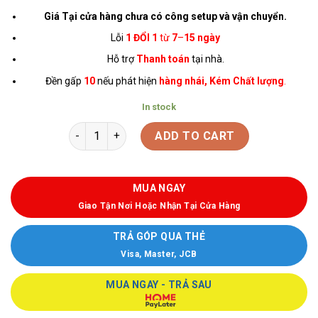
Giá Tại cửa hàng chưa có công setup và vận chuyển.
Lỗi
1 ĐỔI 1
từ
7
–
15 ngày
Hỗ trợ
Thanh toán
tại nhà.
Đền gấp
10
nếu phát hiện
hàng nhái, Kém Chất lượng
.
In stock
ADD TO CART
MUA NGAY
Giao Tận Nơi Hoặc Nhận Tại Cửa Hàng
TRẢ GÓP QUA THẺ
Visa, Master, JCB
MUA NGAY - TRẢ SAU