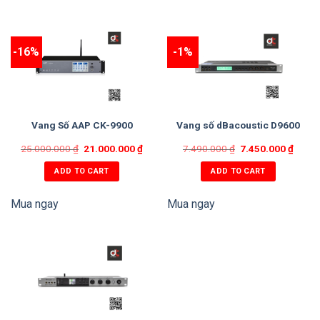
-16%
-1%
Vang Số AAP CK-9900
Vang số dBacoustic D9600
25.000.000
₫
21.000.000
₫
7.490.000
₫
7.450.000
₫
ADD TO CART
ADD TO CART
Mua ngay
Mua ngay