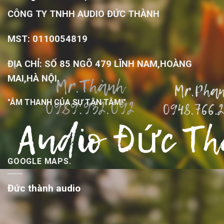
CÔNG TY TNHH AUDIO ĐỨC THÀNH
MST: 0110054819
ĐỊA CHỈ: SỐ 85 NGÕ 479 LĨNH NAM,HOÀNG
MAI,HÀ NỘI.
"ÂM THANH CỦA SỰ TẬN TÂM!"
GOOGLE MAPS.
Đức thành audio