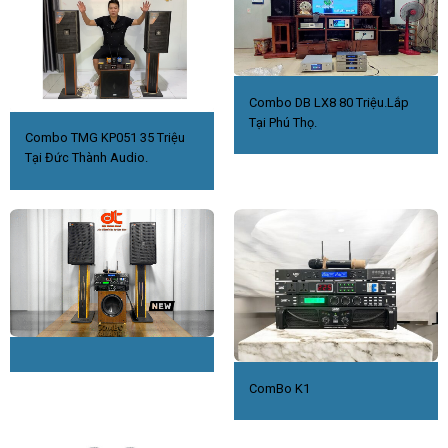
Combo DB LX8 80 Triệu.Lắp
Tại Phú Thọ.
Combo TMG KP051 35 Triệu
Tại Đức Thành Audio.
ComBo K1