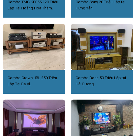
Combo TMG KP055 120 Triệu
Combo Sony 20 Triệu Lắp tại
Lắp Tại Hoàng Hoa Thám.
Hưng Yên.
Combo Crown JBL 250 Triệu
Combo Bose 50 Triệu Lắp tại
Lắp Tại Ba Vì.
Hải Dương.