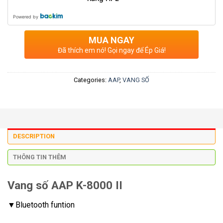
Powered by
MUA NGAY
Đã thích em nó! Gọi ngay để Ép Giá!
Categories:
AAP
,
VANG SỐ
DESCRIPTION
THÔNG TIN THÊM
Vang số AAP K-8000 II
▼Bluetooth funtion