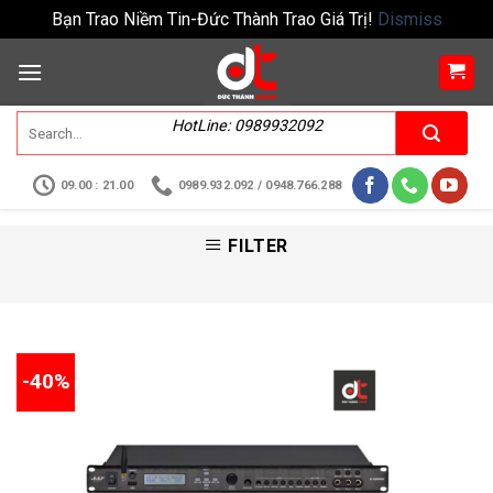
Bạn Trao Niềm Tin-Đức Thành Trao Giá Trị!
Dismiss
HotLine: 0989932092
09.00 : 21.00
0989.932.092 / 0948.766.288
FILTER
-40%