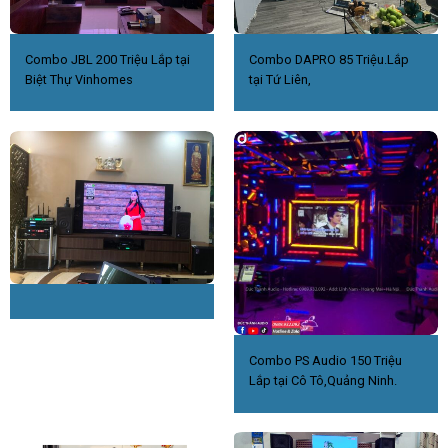
Combo JBL 200 Triệu Lắp tại
Combo DAPRO 85 Triệu.Lắp
Biệt Thự Vinhomes
tại Tứ Liên,
Combo PS Audio 150 Triệu
Lắp tại Cô Tô,Quảng Ninh.