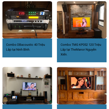
Combo DBacoustic 40 Triệu
Combo TMG KP052 120 Triệu
Lắp tại Ninh Bình.
Lắp tại TheManor Nguyễn
Xiển.