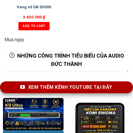
Vang số DB S500II
3.450.000
₫
ADD TO CART
Mua ngay
NHỮNG CÔNG TRÌNH TIÊU BIỂU CỦA AUDIO
ĐỨC THÀNH
XEM THÊM KÊNH YOUTUBE TẠI ĐÂY