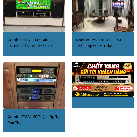
Combo TMG HB12 Giá
Combo TMG HB12 Giá 50
35Triệu. Lắp Tại Thanh Oai
Triệu Lắp tại Phú Thọ.
Combo TMG 150 Triệu Lắp Tại
Phú Thọ.