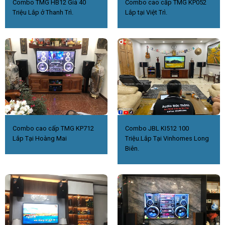
Combo TMG HB12 Giá 40
Combo cao cấp TMG KP052
Triệu Lắp ở Thanh Trì.
Lắp tại Việt Trì.
Combo cao cấp TMG KP712
Combo JBL KI512 100
Lắp Tại Hoàng Mai
Triệu.Lắp Tại Vinhomes Long
Biên.