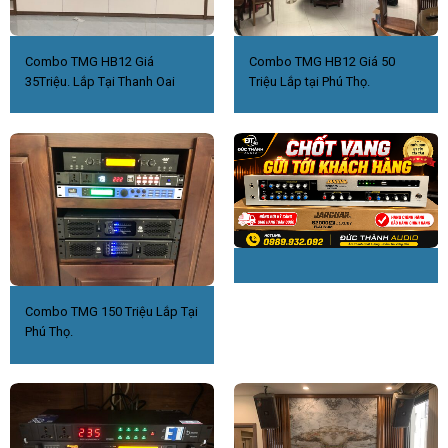
Combo TMG HB12 Giá
Combo TMG HB12 Giá 50
35Triệu. Lắp Tại Thanh Oai
Triệu Lắp tại Phú Thọ.
Combo TMG 150 Triệu Lắp Tại
Phú Thọ.