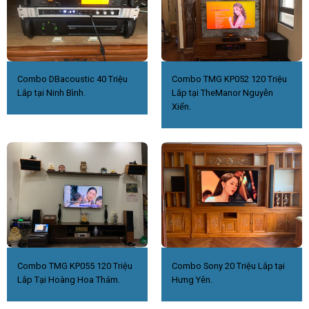
Combo DBacoustic 40 Triệu
Combo TMG KP052 120 Triệu
Lắp tại Ninh Bình.
Lắp tại TheManor Nguyễn
Xiển.
Combo TMG KP055 120 Triệu
Combo Sony 20 Triệu Lắp tại
Lắp Tại Hoàng Hoa Thám.
Hưng Yên.