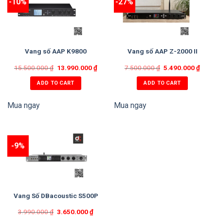
-10%
-27%
Vang số AAP K9800
Vang số AAP Z-2000 II
15.500.000
₫
13.990.000
₫
7.500.000
₫
5.490.000
₫
ADD TO CART
ADD TO CART
Mua ngay
Mua ngay
-9%
Vang Số DBacoustic S500P
3.990.000
₫
3.650.000
₫