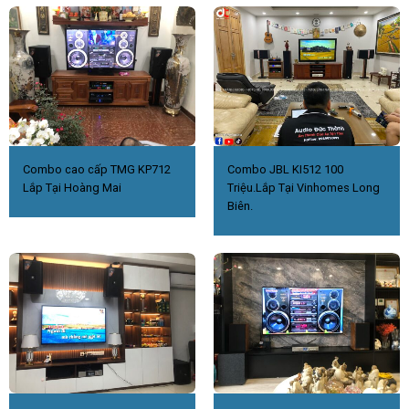
Combo cao cấp TMG KP712
Combo JBL KI512 100
Lắp Tại Hoàng Mai
Triệu.Lắp Tại Vinhomes Long
Biên.