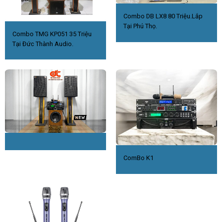
Combo DB LX8 80 Triệu.Lắp
Tại Phú Thọ.
Combo TMG KP051 35 Triệu
Tại Đức Thành Audio.
ComBo K1