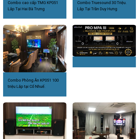
Combo cao cấp TMG KP051
Combo Truesound 30 Triệu.
Lắp Tại Hai Bà Trưng
Lắp Tại Trần Duy Hưng
Combo Phòng Ăn KP051 100
triệu Lắp tại Cổ Nhuế.