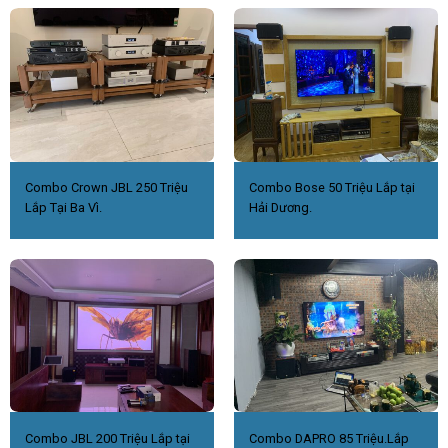
Combo Crown JBL 250 Triệu
Combo Bose 50 Triệu Lắp tại
Lắp Tại Ba Vì.
Hải Dương.
Combo JBL 200 Triệu Lắp tại
Combo DAPRO 85 Triệu.Lắp