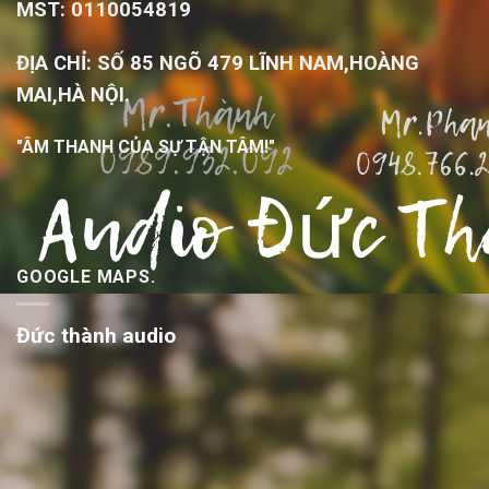
MST: 0110054819
ĐỊA CHỈ: SỐ 85 NGÕ 479 LĨNH NAM,HOÀNG
MAI,HÀ NỘI.
"ÂM THANH CỦA SỰ TẬN TÂM!"
GOOGLE MAPS.
Đức thành audio