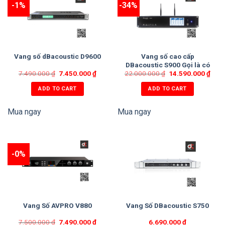
-1%
-34%
Vang số cao cấp
Vang số dBacoustic D9600
DBacoustic S900 Gọi là có
7.490.000
₫
7.450.000
₫
22.000.000
giá tốt!
₫
14.590.000
₫
ADD TO CART
ADD TO CART
Mua ngay
Mua ngay
-0%
Vang Số AVPRO V880
Vang Số DBacoustic S750
7.500.000
₫
7.490.000
₫
6.690.000
₫