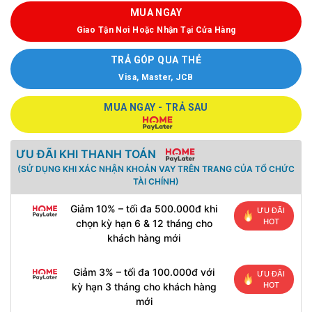
MUA NGAY
Giao Tận Nơi Hoặc Nhận Tại Cửa Hàng
TRẢ GÓP QUA THẺ
Visa, Master, JCB
MUA NGAY - TRẢ SAU
ƯU ĐÃI KHI THANH TOÁN
(SỬ DỤNG KHI XÁC NHẬN KHOẢN VAY TRÊN TRANG CỦA TỔ CHỨC
TÀI CHÍNH)
Giảm 10% – tối đa 500.000đ khi
ƯU ĐÃI
HOT
chọn kỳ hạn 6 & 12 tháng cho
khách hàng mới
Giảm 3% – tối đa 100.000đ với
ƯU ĐÃI
HOT
kỳ hạn 3 tháng cho khách hàng
mới