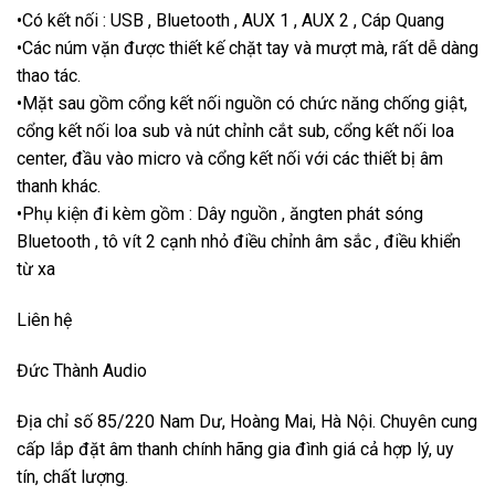
•Có kết nối : USB , Bluetooth , AUX 1 , AUX 2 , Cáp Quang
•Các núm vặn được thiết kế chặt tay và mượt mà, rất dễ dàng
thao tác.
•Mặt sau gồm cổng kết nối nguồn có chức năng chống giật,
cổng kết nối loa sub và nút chỉnh cắt sub, cổng kết nối loa
center, đầu vào micro và cổng kết nối với các thiết bị âm
thanh khác.
•Phụ kiện đi kèm gồm : Dây nguồn , ăngten phát sóng
Bluetooth , tô vít 2 cạnh nhỏ điều chỉnh âm sắc , điều khiển
từ xa
Liên hệ
Đức Thành Audio
Địa chỉ số 85/220 Nam Dư, Hoàng Mai, Hà Nội. Chuyên cung
cấp lắp đặt âm thanh chính hãng gia đình giá cả hợp lý, uy
tín, chất lượng.