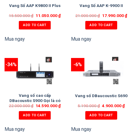
Vang Số AAP K9800 II Plus
Vang Số AAP K-9900 II
15.500.000
₫
11.050.000
₫
21.000.000
₫
17.990.000
₫
ADD TO CART
ADD TO CART
Mua ngay
Mua ngay
-34%
-6%
Vang số cao cấp
Vang số DBaucoustic S690
DBacoustic S900 Gọi là có
22.000.000
giá tốt!
₫
14.590.000
₫
5.190.000
₫
4.900.000
₫
ADD TO CART
ADD TO CART
Mua ngay
Mua ngay