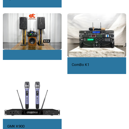
ComBo K1
GMK K900