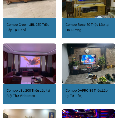
Combo Crown JBL 250 Triệu
Combo Bose 50 Triệu Lắp tại
Lắp Tại Ba Vì.
Hải Dương.
Combo JBL 200 Triệu Lắp tại
Combo DAPRO 85 Triệu.Lắp
Biệt Thự Vinhomes
tại Tứ Liên,