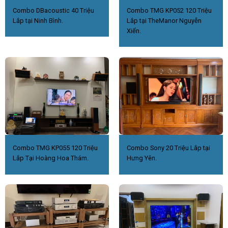
Combo DBacoustic 40 Triệu
Combo TMG KP052 120 Triệu
Lắp tại Ninh Bình.
Lắp tại TheManor Nguyễn
Xiển.
Combo TMG KP055 120 Triệu
Combo Sony 20 Triệu Lắp tại
Lắp Tại Hoàng Hoa Thám.
Hưng Yên.