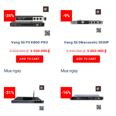
-36%
-9%
Vang Số PS K800-PRO
Vang Số DBacoustic S500P
5.500.000
₫
3.500.000
₫
3.990.000
₫
3.650.000
₫
ADD TO CART
ADD TO CART
Mua ngay
Mua ngay
-31%
-16%