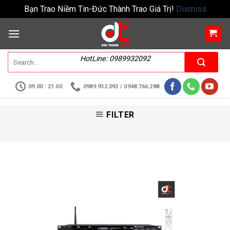
Bạn Trao Niềm Tin-Đức Thành Trao Giá Trị!
Dismiss
HotLine: 0989932092
09.00 : 21.00
0989.932.092 / 0948.766.288
FILTER