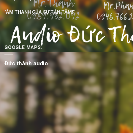
"ÂM THANH CỦA SỰ TẬN TÂM!"
GOOGLE MAPS.
Đức thành audio