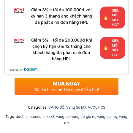
Giảm 3% – tối đa 100.000đ với
SIÊU
MỚI,
kỳ hạn 3 tháng cho khách hàng
SIÊU
đã phát sinh đơn hàng HPL
HOT
Giảm 5% – tối đa 200.000đ khi
SIÊU
MỚI,
chọn kỳ hạn 6 & 12 tháng cho
SIÊU
khách hàng đã phát sinh đơn
HOT
hàng HPL
Powered by
MUA NGAY
Đã thích em nó! Gọi ngay để Ép Giá!
Categories:
VANG SỐ
,
Vang Số MK ACOUTICS
Tags:
ducthanhaudio
,
mk rx8
,
vang cơ
,
vang co gia re
,
vang co hay
,
vang
mk