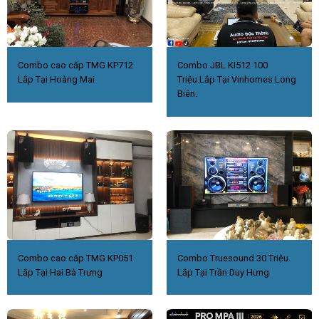
Combo cao cấp TMG KP712
Combo JBL KI512 100
Lắp Tại Hoàng Mai
Triệu.Lắp Tại Vinhomes Long
Biên.
Combo cao cấp TMG KP051
Combo Truesound 30 Triệu.
Lắp Tại Hai Bà Trưng
Lắp Tại Trần Duy Hưng