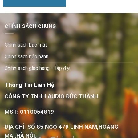
CHÍNH SÁCH CHUNG
Chính sách bảo mật
Chính sách bảo hành
Chính sách giao hàng – lắp đặt
Thông Tin Liên Hệ
CÔNG TY TNHH AUDIO ĐỨC THÀNH
MST: 0110054819
ĐỊA CHỈ: SỐ 85 NGÕ 479 LĨNH NAM,HOÀNG
MAI,HÀ NỘI.