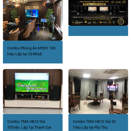
Combo Phòng Ăn KP051 100
triệu Lắp tại Cổ Nhuế.
Combo TMG HB12 Giá
Combo TMG HB12 Giá 50
35Triệu. Lắp Tại Thanh Oai
Triệu Lắp tại Phú Thọ.