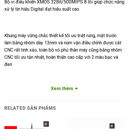
Bộ vi điều khiển XMOS 32Bit/500MIPS 8 lõi giúp chức năng
xử lý tín hiệu Digital đạt hiệu suất cao.
Khung máy vững chắc thiết kế tối ưu triệt rung, mặt trước
làm bằng nhôm dày 13mm và núm vặn điều chỉnh được cắt
CNC rất tinh xảo, toàn bộ vỏ phủ thân máy cũng bằng nhôm
CNC tối ưu tản nhiệt, hoàn thiện cao cấp với 2 màu bạc và
đen.
Xem thêm
Sở hữu ổ đĩa quang tốc độ cao rip CD nhanh
RELATED SẢN PHẨMS
Màn hình LCD 7 inch (1024 x 600 pixel) trực quan dễ dàng
sử dụng khi cần điều khiển trực tiếp.