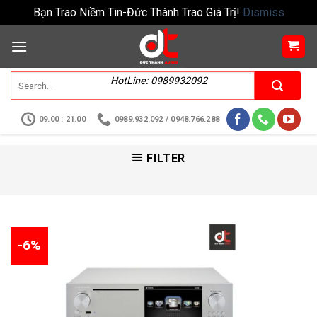
Bạn Trao Niềm Tin-Đức Thành Trao Giá Trị!
Dismiss
HotLine: 0989932092
09.00 : 21.00
0989.932.092 / 0948.766.288
FILTER
-6%