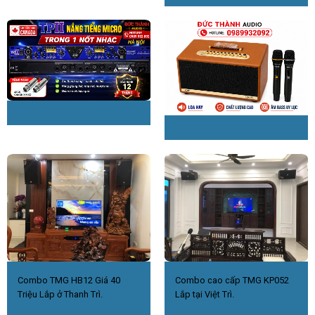
Music Server Hi-Res Audio toàn năng và thân
thiện người dùng
Phát nhạc từ ổ cứng gắn trong, ổ NAS, PC
Truy xuất nhạc từ USB và ổ cứng rời gắn ngoài.
Chơi nhiều định dạng nhạc số Hi-Res Audio phổ biến hiện
nay như MQA, DSD64, DSD128, DSD256, DXD độ phân giải
24Bit/352.8kHz,các file WAV/FLAC độ phân giải
24Bit/192kHz, APE/CUE, ALAC, AIFF, AIF, AAC, M4A, MP3,
WMA.
Combo TMG HB12 Giá 40
Combo cao cấp TMG KP052
Triệu Lắp ở Thanh Trì.
Lắp tại Việt Trì.