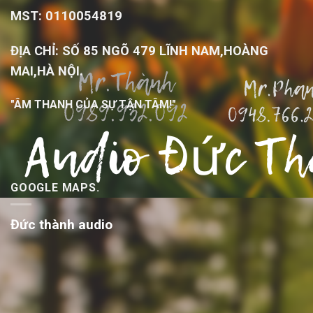
MST: 0110054819
ĐỊA CHỈ: SỐ 85 NGÕ 479 LĨNH NAM,HOÀNG
MAI,HÀ NỘI.
"ÂM THANH CỦA SỰ TẬN TÂM!"
GOOGLE MAPS.
Đức thành audio