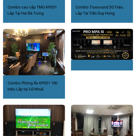
các thiết bị iOS và Android
Combo cao cấp TMG KP051
Combo Truesound 30 Triệu.
Lắp Tại Hai Bà Trưng
Lắp Tại Trần Duy Hưng
Combo Phòng Ăn KP051 100
triệu Lắp tại Cổ Nhuế.