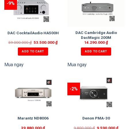
-9%
Cổng vào USB 2.0 mặt trước kết nối USB và ổ cứng rời gắn
ngoài.
DAC Cambridge Audio
DAC CocktailAudio HA500H
DacMagic 200M
59.000.000
₫
53.500.000
₫
14.290.000
₫
ADD TO CART
ADD TO CART
Mua ngay
Mua ngay
-2%
Cổng LAN Giga Fast Ethernet (10/100/1000Mbps) kết nối
Ethernet tốc độ nhanh
Marantz ND8006
Denon PMA-30
Hỗ trợ giao thức mạng UPnP(DLNA) Server/Client/Media
39.880.000
₫
9.800.000
₫
9.590.000
₫