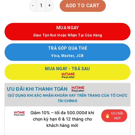
ADD TO CART
MUA NGAY
Giao Tận Nơi Hoặc Nhận Tại Cửa Hàng
TRẢ GÓP QUA THẺ
Visa, Master, JCB
MUA NGAY - TRẢ SAU
ƯU ĐÃI KHI THANH TOÁN
(SỬ DỤNG KHI XÁC NHẬN KHOẢN VAY TRÊN TRANG CỦA TỔ CHỨC
TÀI CHÍNH)
Giảm 10% – tối đa 500.000đ khi
ƯU ĐÃI
HOT
chọn kỳ hạn 6 & 12 tháng cho
khách hàng mới