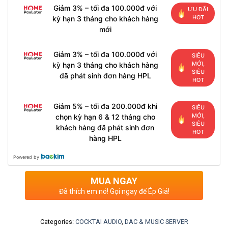
Giảm 3% – tối đa 100.000đ với
ƯU ĐÃI
HOT
kỳ hạn 3 tháng cho khách hàng
mới
Giảm 3% – tối đa 100.000đ với
SIÊU
MỚI,
kỳ hạn 3 tháng cho khách hàng
SIÊU
đã phát sinh đơn hàng HPL
HOT
Giảm 5% – tối đa 200.000đ khi
SIÊU
MỚI,
chọn kỳ hạn 6 & 12 tháng cho
SIÊU
khách hàng đã phát sinh đơn
HOT
hàng HPL
Powered by
MUA NGAY
Đã thích em nó! Gọi ngay để Ép Giá!
Categories:
COCKTAI AUDIO
,
DAC & MUSIC SERVER