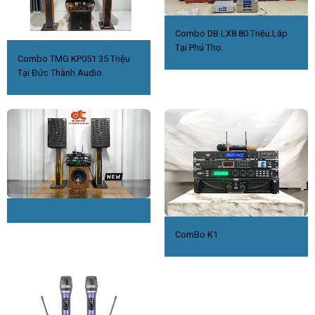
Combo DB LX8 80 Triệu.Lắp
Tại Phú Thọ.
Combo TMG KP051 35 Triệu
Tại Đức Thành Audio.
ComBo K1