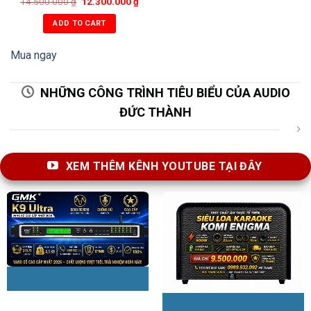
14.500.000
₫
12.300.000
₫
ADD TO CART
Mua ngay
NHỮNG CÔNG TRÌNH TIÊU BIỂU CỦA AUDIO
ĐỨC THÀNH
XEM THÊM KÊNH YOUTUBE TẠI ĐÂY