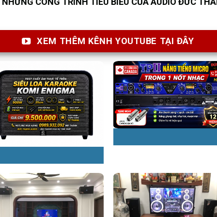
NHỮNG CÔNG TRÌNH TIÊU BIỂU CỦA AUDIO ĐỨC TH
XEM THÊM KÊNH YOUTUBE TẠI ĐÂY