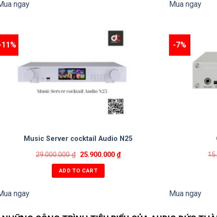
Mua ngay
Mua ngay
-11%
-7%
Music Server cocktail Audio N25
29.000.000
₫
25.900.000
₫
15
ADD TO CART
Mua ngay
Mua ngay