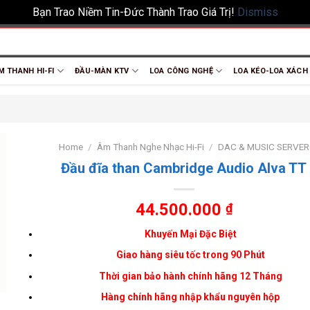
Bạn Trao Niềm Tin-Đức Thành Trao Giá Trị!
Dismiss
M THANH HI-FI
ĐẦU-MÀN KTV
LOA CÔNG NGHỆ
LOA KÉO-LOA XÁCH
Home
/
Âm Thanh Nghe Nhạc Hi-Fi
/
DAC & MUSIC SERVER
Đầu đĩa than Cambridge Audio Alva TT
44.500.000
₫
Khuyến Mại Đặc Biệt
Giao hàng siêu tốc trong 90 Phút
Thời gian bảo hành chính hãng 12 Tháng
Hàng chính hãng nhập khẩu nguyên hộp