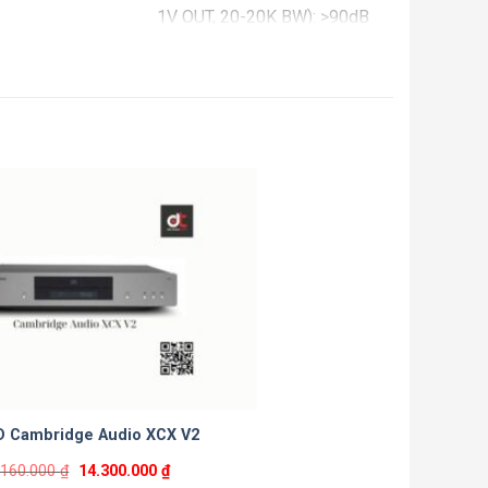
1V OUT, 20-20K BW): >90dB
PHONO STAGE THD+N
1KHZ: 0.0025%
PHONO STAGE INPUT
IMPEDANCE: 47kΩ
POWER SUPPLY: AC 100-
240V, 60/50Hz
POWER
CONSUMPTION: 6W
Approx, 20W max,
DIMENSIONS (WxHxD): 435
x 139 x 368mm
WEIGHT: 11kg.
D Cambridge Audio XCX V2
.160.000
₫
14.300.000
₫