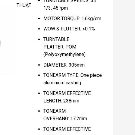
TURNTABLE SPEEDS: 33
THUẬT
1/3, 45 rpm
MOTOR TORQUE: 1.6kg/cm
WOW & FLUTTER: <0.1%
TURNTABLE
PLATTER: POM
(Polyoxymethylene)
DIAMETER: 305mm
TONEARM TYPE: One piece
aluminium casting
TONEARM EFFECTIVE
LENGTH: 238mm
TONEARM
OVERHANG: 17.2mm
TONEARM EFFECTIVE