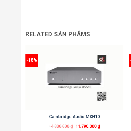
RELATED SẢN PHẨMS
-18%
Cambridge Audio MXN10
14.300.000
₫
11.790.000
₫