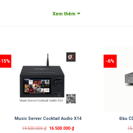
Xem thêm
-15%
-6%
Music Server Cocktail Audio X14
Đầu C
19.500.000
₫
16.500.000
₫
15