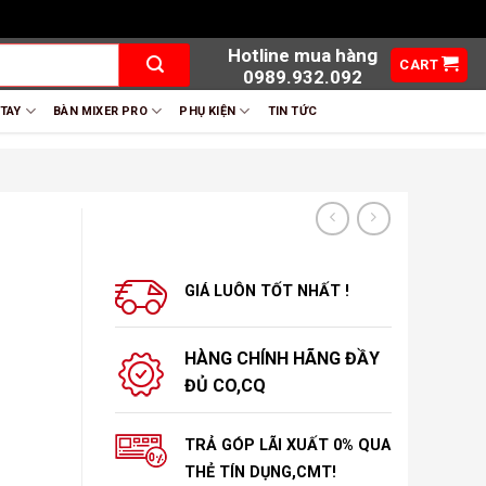
Hotline mua hàng
CART
0989.932.092
 TAY
BÀN MIXER PRO
PHỤ KIỆN
TIN TỨC
GIÁ LUÔN TỐT NHẤT !
HÀNG CHÍNH HÃNG ĐẦY
ĐỦ CO,CQ
TRẢ GÓP LÃI XUẤT 0% QUA
THẺ TÍN DỤNG,CMT!