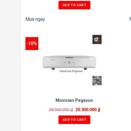
ADD TO CART
Mua ngay
-10%
Musician Pegasus
28.000.000
₫
25.300.000
₫
ADD TO CART