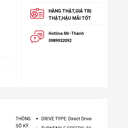
HÀNG THẬT,GIÁ TRỊ
THẬT,HẬU MÃI TỐT
Hotline:Mr-Thành
0989932092
THÔNG
DRIVE TYPE: Direct Drive
SỐ KỸ