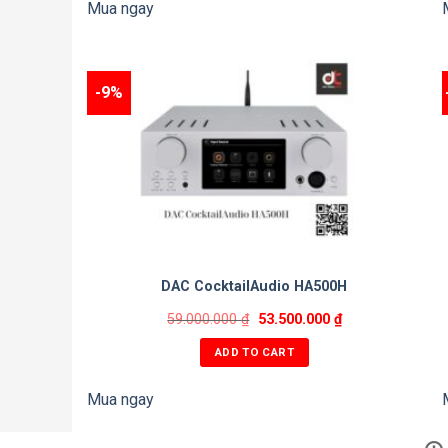
Mua ngay
-9%
DAC CocktailAudio HA500H
59.000.000
₫
53.500.000
₫
ADD TO CART
Mua ngay