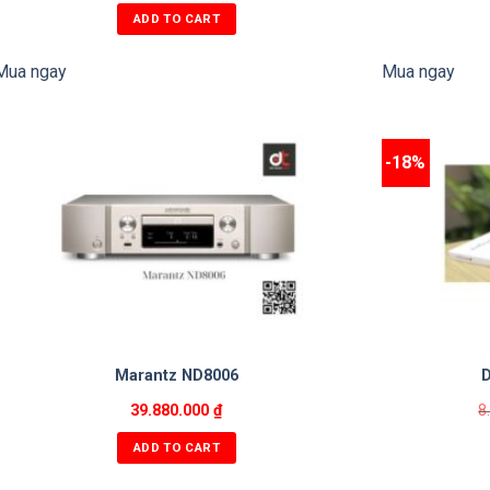
ADD TO CART
Mua ngay
Mua ngay
-18%
Marantz ND8006
39.880.000
₫
8
ADD TO CART