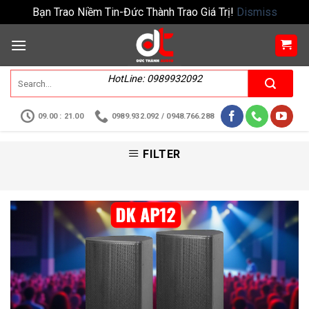
Bạn Trao Niềm Tin-Đức Thành Trao Giá Trị!
Dismiss
HotLine: 0989932092
09.00 : 21.00
0989.932.092 / 0948.766.288
FILTER