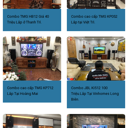
Combo TMG HB12 Giá 40
Combo cao cấp TMG KP052
Triệu Lắp ở Thanh Trì.
Lắp tại Việt Trì.
Combo cao cấp TMG KP712
Combo JBL KI512 100
Lắp Tại Hoàng Mai
Triệu.Lắp Tại Vinhomes Long
Biên.