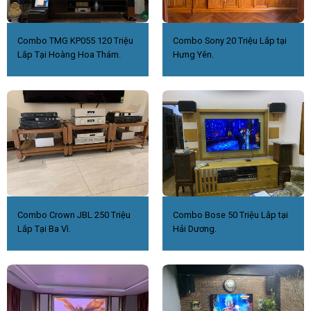
Combo TMG KP055 120 Triệu
Combo Sony 20 Triệu Lắp tại
Lắp Tại Hoàng Hoa Thám.
Hưng Yên.
Combo Crown JBL 250 Triệu
Combo Bose 50 Triệu Lắp tại
Lắp Tại Ba Vì.
Hải Dương.