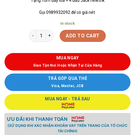
Tặng 10m dây loa + 4 đầu Jack newtrik
Gọi 0989932092 để có giá nét.
In stock
ADD TO CART
MUA NGAY
Giao Tận Nơi Hoặc Nhận Tại Cửa Hàng
TRẢ GÓP QUA THẺ
Visa, Master, JCB
MUA NGAY - TRẢ SAU
ƯU ĐÃI KHI THANH TOÁN
(SỬ DỤNG KHI XÁC NHẬN KHOẢN VAY TRÊN TRANG CỦA TỔ CHỨC
TÀI CHÍNH)