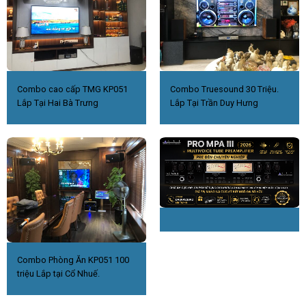
Combo cao cấp TMG KP051
Combo Truesound 30 Triệu.
Lắp Tại Hai Bà Trưng
Lắp Tại Trần Duy Hưng
Combo Phòng Ăn KP051 100
triệu Lắp tại Cổ Nhuế.