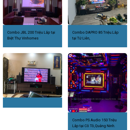
Combo JBL 200 Triệu Lắp tại
Combo DAPRO 85 Triệu.Lắp
Biệt Thự Vinhomes
tại Tứ Liên,
Combo PS Audio 150 Triệu
Lắp tại Cô Tô,Quảng Ninh.