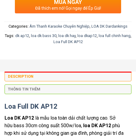
MUA NGAY
Đã thích em nó! Gọi ngay để Ép Giá!
Categories:
Âm Thanh Karaoke Chuyên Nghiệp
,
LOA DK Dardankings
Tags:
dk ap12
,
loa dk bass 30
,
loa dk hay
,
loa dkap12
,
loa full chinh hang
,
Loa Full DK AP12
DESCRIPTION
THÔNG TIN THÊM
Loa Full DK AP12
Loa DK AP12
là mẫu loa toàn dải chất lượng cao. Sở
hữu bass 30cm công suất 500w/loa,
loa DK AP12
phù
hợp khi sử dụng tại không gian gia đình, phòng giải trí đa