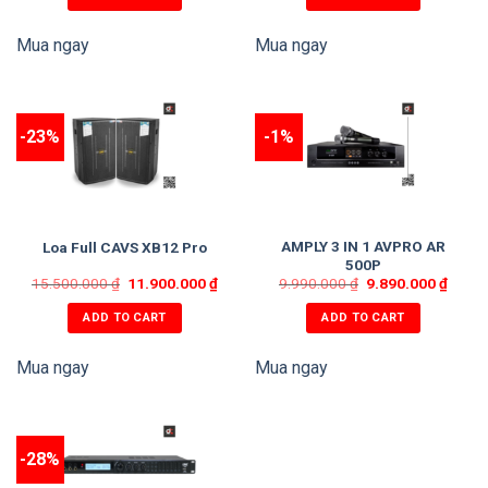
Model: AP12
Mua ngay
Mua ngay
Đáp tuyến tần số: 50Hz~18kHz (±3dB)
Công suất liên tục: 500W/ loa (122.4dB)
-23%
-1%
Củ loa Bass Neodymium: 30cm
Củ loa Treble Neodymium: 4.5cm
Kích thước: 369(R) x 585(C) x 401(S) mm
AMPLY 3 IN 1 AVPRO AR
Loa Full CAVS XB12 Pro
Khối lượng tịnh: 20kg/ loa
500P
15.500.000
₫
11.900.000
₫
9.990.000
₫
9.890.000
₫
ADD TO CART
ADD TO CART
Mua ngay
Mua ngay
-28%