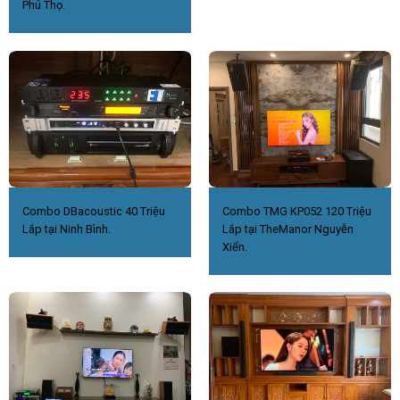
Phú Thọ.
Combo DBacoustic 40 Triệu
Combo TMG KP052 120 Triệu
Lắp tại Ninh Bình.
Lắp tại TheManor Nguyễn
Xiển.