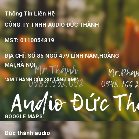
Thông Tin Liên Hệ
CÔNG TY TNHH AUDIO ĐỨC THÀNH
MST: 0110054819
ĐỊA CHỈ: SỐ 85 NGÕ 479 LĨNH NAM,HOÀNG
MAI,HÀ NỘI.
"ÂM THANH CỦA SỰ TẬN TÂM!"
GOOGLE MAPS.
Đức thành audio