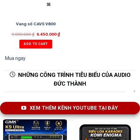
Vang số CAVS V800
9.000.000
₫
6.450.000
₫
ADD TO CART
Mua ngay
NHỮNG CÔNG TRÌNH TIÊU BIỂU CỦA AUDIO
ĐỨC THÀNH
XEM THÊM KÊNH YOUTUBE TẠI ĐÂY