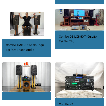
Combo DB LX8 80 Triệu.Lắp
Tại Phú Thọ.
Combo TMG KP051 35 Triệu
Tại Đức Thành Audio.
ComBo K1