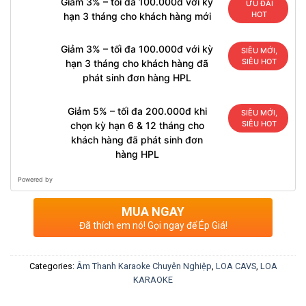
Giảm 3% – tối đa 100.000đ với kỳ
ƯU ĐÃI
HOT
hạn 3 tháng cho khách hàng mới
Giảm 3% – tối đa 100.000đ với kỳ
SIÊU MỚI,
SIÊU HOT
hạn 3 tháng cho khách hàng đã
phát sinh đơn hàng HPL
Giảm 5% – tối đa 200.000đ khi
SIÊU MỚI,
SIÊU HOT
chọn kỳ hạn 6 & 12 tháng cho
khách hàng đã phát sinh đơn
hàng HPL
Powered by
MUA NGAY
Đã thích em nó! Gọi ngay để Ép Giá!
Categories:
Âm Thanh Karaoke Chuyên Nghiệp
,
LOA CAVS
,
LOA
KARAOKE