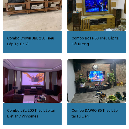
Combo Crown JBL 250 Triệu
Combo Bose 50 Triệu Lắp tại
Lắp Tại Ba Vì.
Hải Dương.
Combo JBL 200 Triệu Lắp tại
Combo DAPRO 85 Triệu.Lắp
Biệt Thự Vinhomes
tại Tứ Liên,