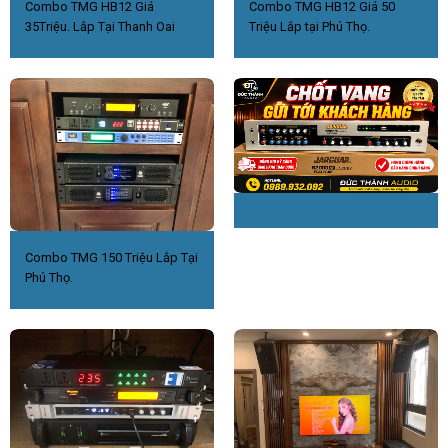
Combo TMG HB12 Giá
Combo TMG HB12 Giá 50
35Triệu. Lắp Tại Thanh Oai
Triệu Lắp tại Phú Thọ.
Combo TMG 150 Triệu Lắp Tại
Phú Thọ.