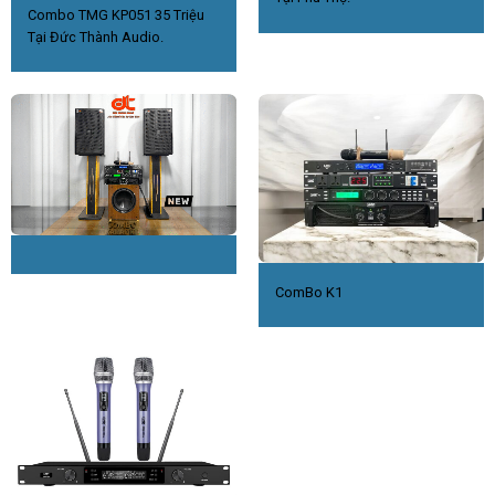
Combo TMG KP051 35 Triệu
Tại Đức Thành Audio.
ComBo K1