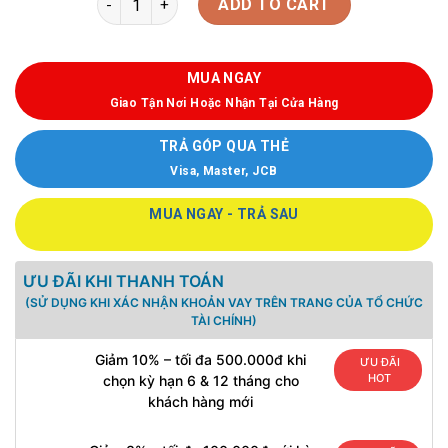
ADD TO CART
MUA NGAY
Giao Tận Nơi Hoặc Nhận Tại Cửa Hàng
TRẢ GÓP QUA THẺ
Visa, Master, JCB
MUA NGAY - TRẢ SAU
ƯU ĐÃI KHI THANH TOÁN
(SỬ DỤNG KHI XÁC NHẬN KHOẢN VAY TRÊN TRANG CỦA TỔ CHỨC
TÀI CHÍNH)
Giảm 10% – tối đa 500.000đ khi
ƯU ĐÃI
HOT
chọn kỳ hạn 6 & 12 tháng cho
khách hàng mới