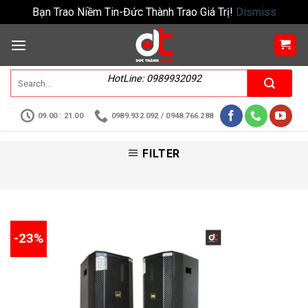
Bạn Trao Niềm Tin-Đức Thành Trao Giá Trị!
Dismiss
HotLine: 0989932092
09.00 : 21.00
0989.932.092 / 0948.766.288
FILTER
-23%