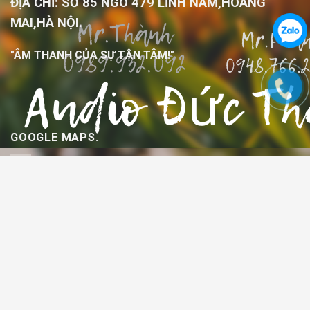
ĐỊA CHỈ: SỐ 85 NGÕ 479 LĨNH NAM,HOÀNG
MAI,HÀ NỘI.
"ÂM THANH CỦA SỰ TẬN TÂM!"
GOOGLE MAPS.
Đức thành audio