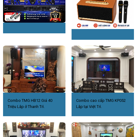
số kỹ thuật có độ chuẩn xác rất cao, nhờ đó loa đáp ứng
rất tốt tuyến tính thanh điệu không có sai số. Premium
Tweeter có dải đáp ứng tần số từ 20K – 23KHz, tần số đáp
ứng này rất khó tìm thấy trên các dòng loa treble thông
thường có trên thị trường. Loại tweeter này có độ nhạy rất
cao 91dB, cũng là độ nhạy mà các loa treble thông thường
(82dB) khó chạm tới.
VI – USA TECHNOLOGY ( Công Nghệ Mỹ – USA)
Combo TMG HB12 Giá 40
Combo cao cấp TMG KP052
Triệu Lắp ở Thanh Trì.
Lắp tại Việt Trì.
Loa Full CAVS P12 Pro thiết kế mạnh mẽ