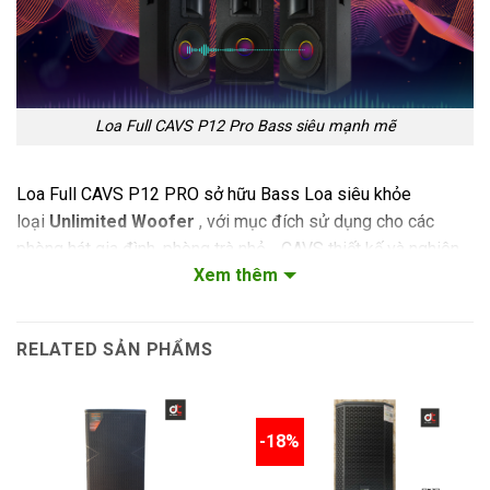
Loa Full CAVS P12 Pro Bass siêu mạnh mẽ
Loa Full CAVS P12 PRO sở hữu Bass Loa siêu khỏe
loại
Unlimited Woofer
, với mục đích sử dụng cho các
phòng hát gia đình, phòng trà nhỏ… CAVS thiết kế và nghiên
Xem thêm
cứu cho sản phẩm những thiết bị phù hợp với từng nhu cầu
của người dùng. Kích thước Bass 30cm phù hợp với các
dòng amply hay những cục đẩy có công suất từ 500W trở
RELATED SẢN PHẨMS
lên, chụi được thời gian sử dụng liên tiếp trong các
phòng
hát karaoke
kinh doanh mà vẫn dữ được độ bền và độ chịu
lực của Bass loa.
-18%
Unlimited Woofer
là loại Bass tiêu chuẩn cao của CAVS.