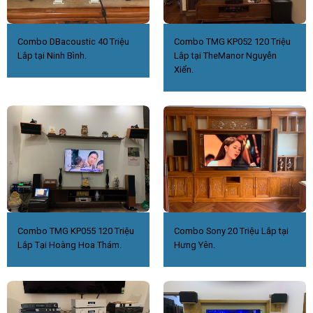
Combo DBacoustic 40 Triệu
Combo TMG KP052 120 Triệu
Lắp tại Ninh Bình.
Lắp tại TheManor Nguyễn
Xiển.
Combo TMG KP055 120 Triệu
Combo Sony 20 Triệu Lắp tại
Lắp Tại Hoàng Hoa Thám.
Hưng Yên.