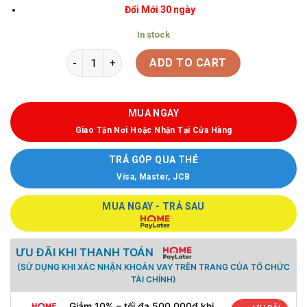
Đổi Mới 30 ngày
In stock
ADD TO CART
MUA NGAY
Giao Tận Nơi Hoặc Nhận Tại Cửa Hàng
TRẢ GÓP QUA THẺ
Visa, Master, JCB
MUA NGAY - TRẢ SAU
ƯU ĐÃI KHI THANH TOÁN
(SỬ DỤNG KHI XÁC NHẬN KHOẢN VAY TRÊN TRANG CỦA TỔ CHỨC
TÀI CHÍNH)
Giảm 10% – tối đa 500.000đ khi