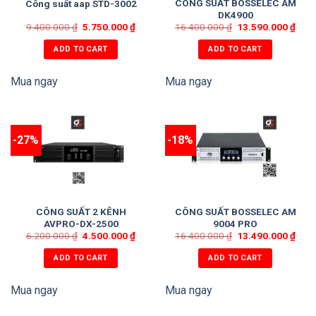
CÔNG SUẤT BOSSELEC AM
Công suất aap STD-3002
DK4900
9.400.000
₫
5.750.000
₫
16.400.000
₫
13.590.000
₫
ADD TO CART
ADD TO CART
Mua ngay
Mua ngay
-27%
-18%
CÔNG SUẤT 2 KÊNH
CÔNG SUẤT BOSSELEC AM
AVPRO-DX-2500
9004 PRO
6.200.000
₫
4.500.000
₫
16.400.000
₫
13.490.000
₫
ADD TO CART
ADD TO CART
Mua ngay
Mua ngay