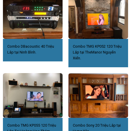
Combo DBacoustic 40 Triệu
Combo TMG KP052 120 Triệu
Lắp tại Ninh Bình.
Lắp tại TheManor Nguyễn
Xiển.
Combo TMG KP055 120 Triệu
Combo Sony 20 Triệu Lắp tại