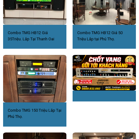
Combo TMG HB12 Giá
Combo TMG HB12 Giá 50
35Triệu. Lắp Tại Thanh Oai
Triệu Lắp tại Phú Thọ.
Combo TMG 150 Triệu Lắp Tại
Phú Thọ.