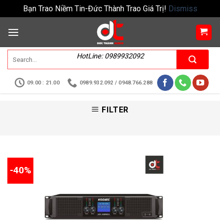
Bạn Trao Niềm Tin-Đức Thành Trao Giá Trị!
Dismiss
HotLine: 0989932092
09.00 : 21.00
0989.932.092 / 0948.766.288
FILTER
-40%