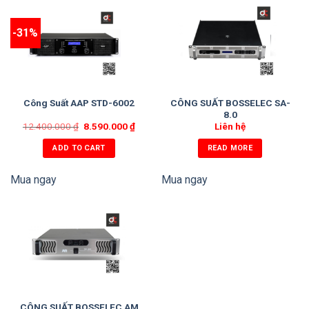
-31%
CÔNG SUẤT BOSSELEC SA-
Công Suất AAP STD-6002
8.0
12.400.000
₫
8.590.000
₫
Liên hệ
ADD TO CART
READ MORE
Mua ngay
Mua ngay
CÔNG SUẤT BOSSELEC AM