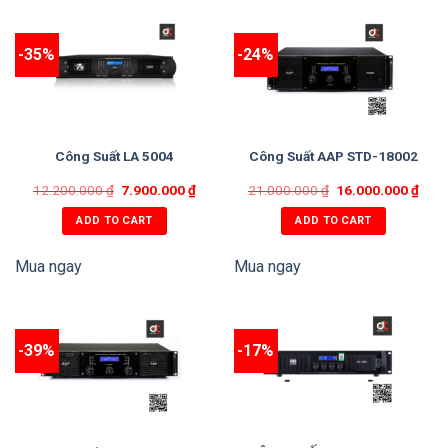
– Điều khiển âm lượng cho từng kênh
Stereo/Parallel/Bridge
-35%
-24%
– ĐVT: Chiếc
Công Suất LA 5004
Công Suất AAP STD-18002
– Bảo hành: 1 năm
12.200.000
₫
7.900.000
₫
21.000.000
₫
16.000.000
₫
ADD TO CART
ADD TO CART
Mua ngay
Mua ngay
-39%
-17%