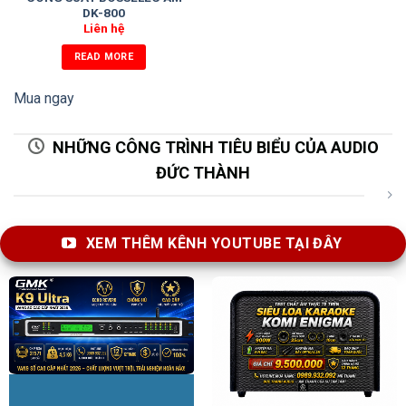
DK-800
Liên hệ
READ MORE
Mua ngay
NHỮNG CÔNG TRÌNH TIÊU BIỂU CỦA AUDIO
ĐỨC THÀNH
XEM THÊM KÊNH YOUTUBE TẠI ĐÂY