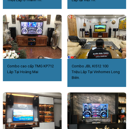
Combo cao cấp TMG KP712
Combo JBL KI512 100
Lắp Tại Hoàng Mai
Triệu.Lắp Tại Vinhomes Long
Biên.