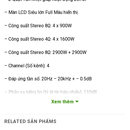
– Màn LCD Siêu lớn Full Màu hiển thị
– Công suất Stereo 8Ω: 4 x 900W
– Công suất Stereo 4Ω: 4 x 1600W
– Công suất Stereo 8Ω: 2900W + 2900W
– Channel (Số kênh): 4
– Đáp ứng tần số: 20Hz – 20kHz + – 0.5dB
– Phản xạ tiếng ồn (tỷ lệ tín hiệu nhiễu): 110dB
Xem thêm
– THD + N (Công suất định mức, 40/kHz)%: <0.05%
– Hệ số giảm chấn (Hệ số suy): 300
RELATED SẢN PHẨMS