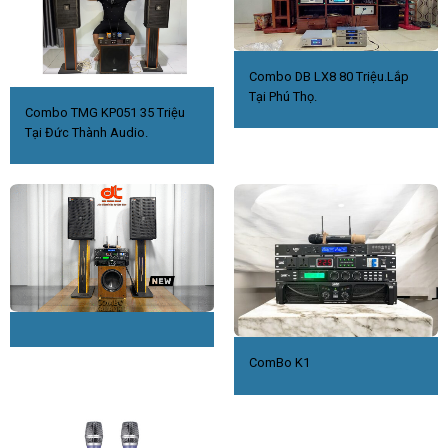
Combo DB LX8 80 Triệu.Lắp
Tại Phú Thọ.
Combo TMG KP051 35 Triệu
Tại Đức Thành Audio.
ComBo K1