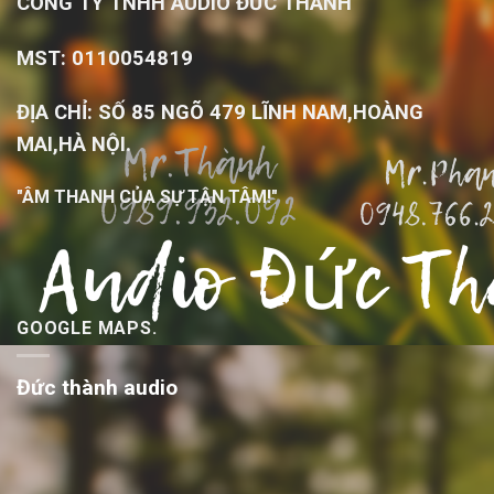
CÔNG TY TNHH AUDIO ĐỨC THÀNH
MST: 0110054819
ĐỊA CHỈ: SỐ 85 NGÕ 479 LĨNH NAM,HOÀNG
MAI,HÀ NỘI.
"ÂM THANH CỦA SỰ TẬN TÂM!"
GOOGLE MAPS.
Đức thành audio