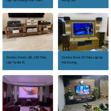
Lắp Tại Hoàng Hoa Thám.
Hưng Yên.
Combo Crown JBL 250 Triệu
Combo Bose 50 Triệu Lắp tại
Lắp Tại Ba Vì.
Hải Dương.