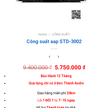
Home
/
CÔNG SUẤT
Công suất aap STD-3002
9.400.000
5.750.000
₫
₫
Bảo Hành 12 Tháng
Quà tặng chỉ có ở Đức Thành Audio
Giao hàng miễn phí
20km
Lỗi
1 ĐỔI 1
từ
7
–
15 ngày
Hỗ trợ
Thanh toán
tại nhà.