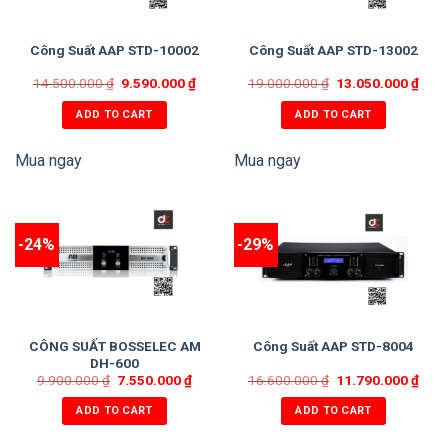
Công Suất AAP STD-10002
Công Suất AAP STD-13002
14.500.000
₫
9.590.000
₫
19.000.000
₫
13.050.000
₫
ADD TO CART
ADD TO CART
Mua ngay
Mua ngay
-24%
-29%
CÔNG SUẤT BOSSELEC AM
Công Suất AAP STD-8004
DH-600
9.900.000
₫
7.550.000
₫
16.600.000
₫
11.790.000
₫
ADD TO CART
ADD TO CART