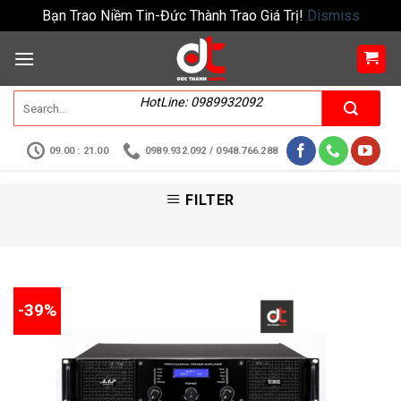
Bạn Trao Niềm Tin-Đức Thành Trao Giá Trị!
Dismiss
HotLine: 0989932092
09.00 : 21.00
0989.932.092 / 0948.766.288
FILTER
-39%