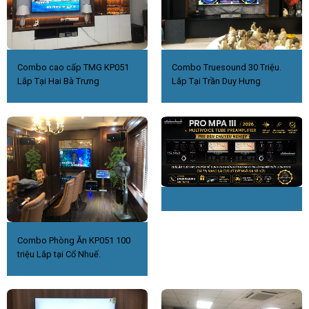
Combo cao cấp TMG KP051
Combo Truesound 30 Triệu.
Lắp Tại Hai Bà Trưng
Lắp Tại Trần Duy Hưng
Combo Phòng Ăn KP051 100
triệu Lắp tại Cổ Nhuế.