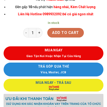
Đền gấp
10
nếu phát hiện
hàng nhái, Kém Chất lượng
.
Liên Hệ Hotline 0989932092 Để có giá ngon nhất
In stock
ADD TO CART
MUA NGAY
Giao Tận Nơi Hoặc Nhận Tại Cửa Hàng
TRẢ GÓP QUA THẺ
Visa, Master, JCB
MUA NGAY - TRẢ SAU
ƯU ĐÃI KHI THANH TOÁN
(SỬ DỤNG KHI XÁC NHẬN KHOẢN VAY TRÊN TRANG CỦA TỔ CHỨC