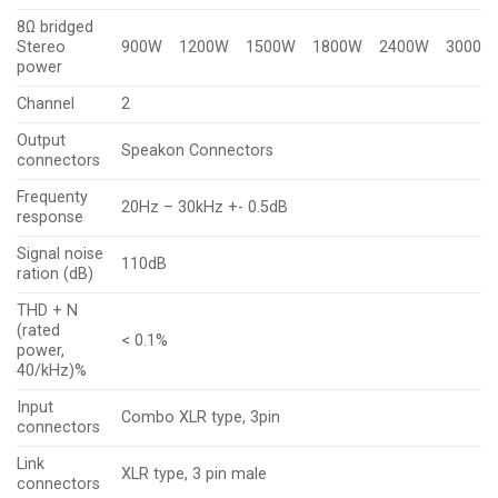
8Ω bridged
Stereo
900W
1200W
1500W
1800W
2400W
3000W
power
Channel
2
Output
Speakon Connectors
connectors
Frequenty
20Hz – 30kHz +- 0.5dB
response
Signal noise
110dB
ration (dB)
THD + N
(rated
< 0.1%
power,
40/kHz)%
Input
Combo XLR type, 3pin
connectors
Link
XLR type, 3 pin male
connectors