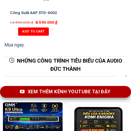
Công Suất AAP STD-6002
12.400.000
₫
8.590.000
₫
ADD TO CART
Mua ngay
NHỮNG CÔNG TRÌNH TIÊU BIỂU CỦA AUDIO
ĐỨC THÀNH
XEM THÊM KÊNH YOUTUBE TẠI ĐÂY