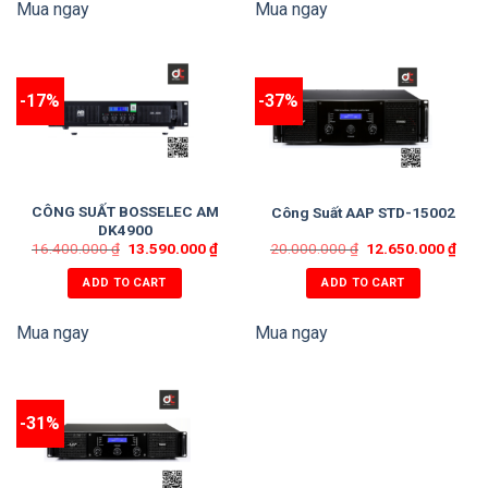
Mua ngay
Mua ngay
-17%
-37%
CÔNG SUẤT BOSSELEC AM
Công Suất AAP STD-15002
DK4900
16.400.000
₫
13.590.000
₫
20.000.000
₫
12.650.000
₫
ADD TO CART
ADD TO CART
Mua ngay
Mua ngay
-31%