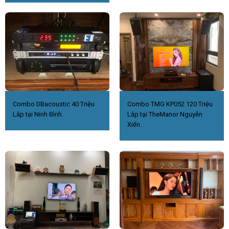
Combo DBacoustic 40 Triệu
Combo TMG KP052 120 Triệu
Lắp tại Ninh Bình.
Lắp tại TheManor Nguyễn
Xiển.