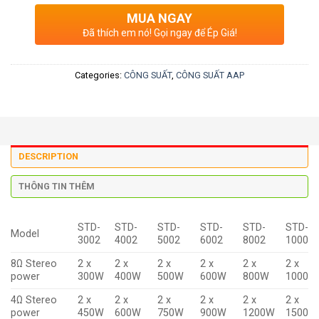
MUA NGAY
Đã thích em nó! Gọi ngay để Ép Giá!
Categories:
CÔNG SUẤT
,
CÔNG SUẤT AAP
DESCRIPTION
THÔNG TIN THÊM
STD-
STD-
STD-
STD-
STD-
STD-
Model
3002
4002
5002
6002
8002
10002
8Ω Stereo
2 x
2 x
2 x
2 x
2 x
2 x
power
300W
400W
500W
600W
800W
1000W
4Ω Stereo
2 x
2 x
2 x
2 x
2 x
2 x
power
450W
600W
750W
900W
1200W
1500W