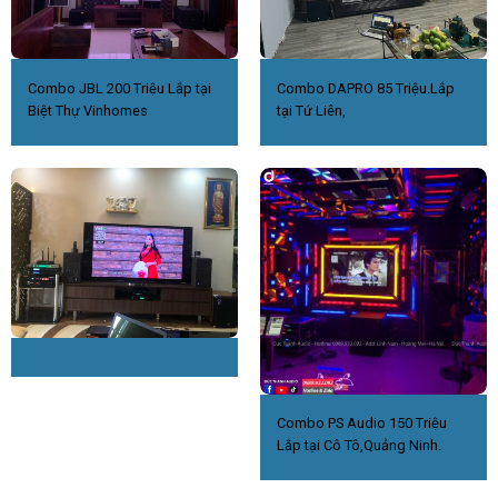
Combo JBL 200 Triệu Lắp tại
Combo DAPRO 85 Triệu.Lắp
Biệt Thự Vinhomes
tại Tứ Liên,
Combo PS Audio 150 Triệu
Lắp tại Cô Tô,Quảng Ninh.