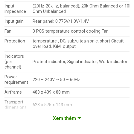
Input
(20Hz-20kHz, balanced); 20k Ohm Balanced or 10k
impedance
Ohm Unbalanced
Input gain
Rear panel: 0.775V/1.0V/1.4V
Fan
3 PCS temperature control cooling Fan
Protection
temperature , DC, sub/ultea-sonic, short Circuit,
over load, IGM, output
Indicators
(per
Protect indicator, Signal indicator, Work indicator
channel)
Power
220 – 240V ~ 50 – 60Hz
requirement
Airframe
483 x 439 x 88 mm
Transport
623 x 575 x 143 mm
dimensions
Weight
Xem thêm
16 kg
18 kg
20 kg
22 kg
24 kg
29 kg
(net)
Gross