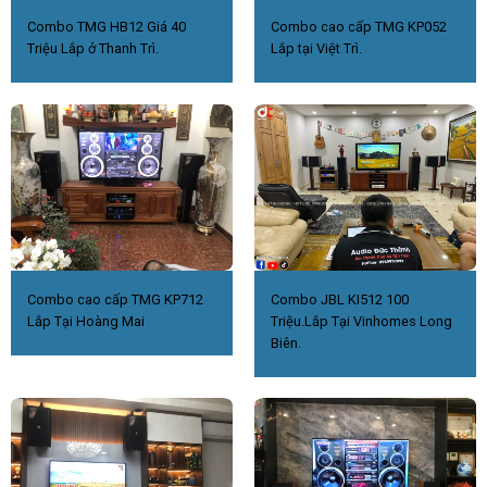
Combo TMG HB12 Giá 40
Combo cao cấp TMG KP052
Triệu Lắp ở Thanh Trì.
Lắp tại Việt Trì.
Combo cao cấp TMG KP712
Combo JBL KI512 100
Lắp Tại Hoàng Mai
Triệu.Lắp Tại Vinhomes Long
Biên.