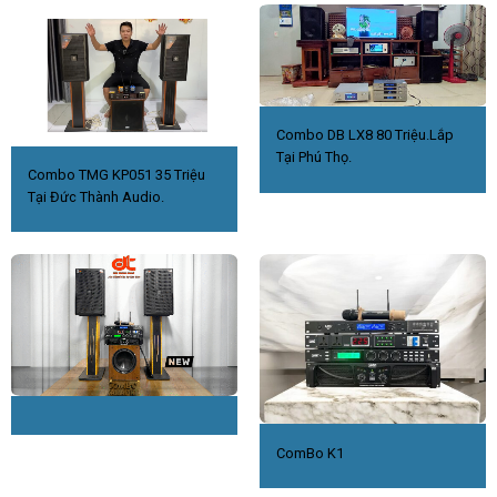
Combo DB LX8 80 Triệu.Lắp
Tại Phú Thọ.
Combo TMG KP051 35 Triệu
Tại Đức Thành Audio.
ComBo K1