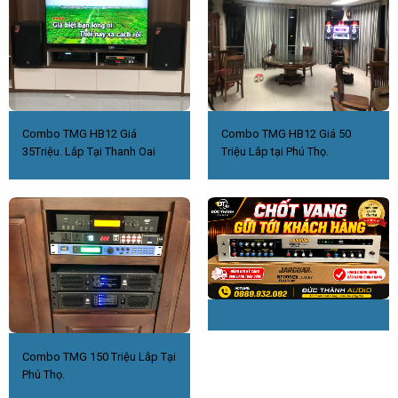
Combo TMG HB12 Giá
Combo TMG HB12 Giá 50
35Triệu. Lắp Tại Thanh Oai
Triệu Lắp tại Phú Thọ.
Combo TMG 150 Triệu Lắp Tại
Phú Thọ.