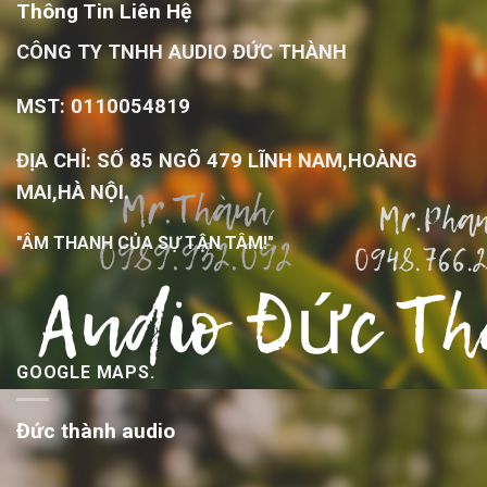
Thông Tin Liên Hệ
CÔNG TY TNHH AUDIO ĐỨC THÀNH
MST: 0110054819
ĐỊA CHỈ: SỐ 85 NGÕ 479 LĨNH NAM,HOÀNG
MAI,HÀ NỘI.
"ÂM THANH CỦA SỰ TẬN TÂM!"
GOOGLE MAPS.
Đức thành audio