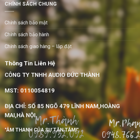
CHÍNH SÁCH CHUNG
Chính sách bảo mật
Chính sách bảo hành
Chính sách giao hàng – lắp đặt
Thông Tin Liên Hệ
CÔNG TY TNHH AUDIO ĐỨC THÀNH
MST: 0110054819
ĐỊA CHỈ: SỐ 85 NGÕ 479 LĨNH NAM,HOÀNG
MAI,HÀ NỘI.
"ÂM THANH CỦA SỰ TẬN TÂM!"