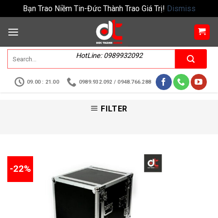
Bạn Trao Niềm Tin-Đức Thành Trao Giá Trị!
Dismiss
HotLine: 0989932092
09.00 : 21.00
0989.932.092 / 0948.766.288
FILTER
-22%