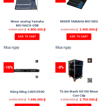
Mixer analog Yamaha
MIXER YAMAHA MG10XU
MG166CX-USB
5.800.000
₫
4.800.000
₫
4.500.000
₫
2.900.000
₫
ADD TO CART
ADD TO CART
Mua ngay
Mua ngay
-16%
-8%
Tủ âm thanh Gỗ10U Mixer
Nâng tiếng CAVS D500
Cao Cấp
2.000.000
₫
1.690.000
₫
3.000.000
₫
2.750.000
₫