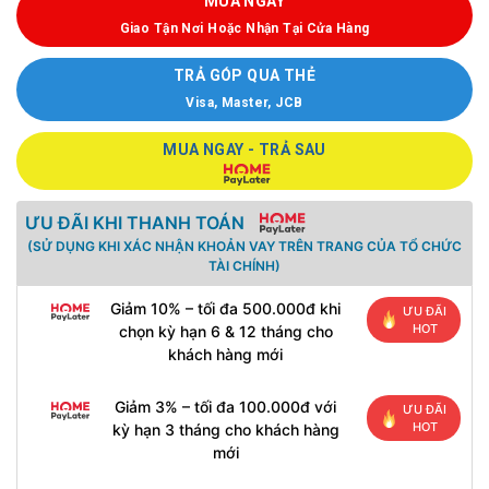
MUA NGAY
Giao Tận Nơi Hoặc Nhận Tại Cửa Hàng
TRẢ GÓP QUA THẺ
Visa, Master, JCB
MUA NGAY - TRẢ SAU
ƯU ĐÃI KHI THANH TOÁN
(SỬ DỤNG KHI XÁC NHẬN KHOẢN VAY TRÊN TRANG CỦA TỔ CHỨC
TÀI CHÍNH)
Giảm 10% – tối đa 500.000đ khi
ƯU ĐÃI
HOT
chọn kỳ hạn 6 & 12 tháng cho
khách hàng mới
Giảm 3% – tối đa 100.000đ với
ƯU ĐÃI
HOT
kỳ hạn 3 tháng cho khách hàng
mới