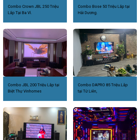
Combo Crown JBL 250 Triệu
Combo Bose 50 Triệu Lắp tại
Lắp Tại Ba Vì.
Hải Dương.
Combo JBL 200 Triệu Lắp tại
Combo DAPRO 85 Triệu.Lắp
Biệt Thự Vinhomes
tại Tứ Liên,