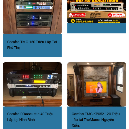
Combo TMG 150 Triệu Lắp Tại
Phú Thọ.
Combo DBacoustic 40 Triệu
Combo TMG KP052 120 Triệu
Lắp tại Ninh Bình.
Lắp tại TheManor Nguyễn
Xiển.