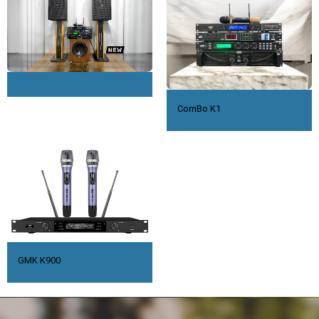
ComBo K1
GMK K900