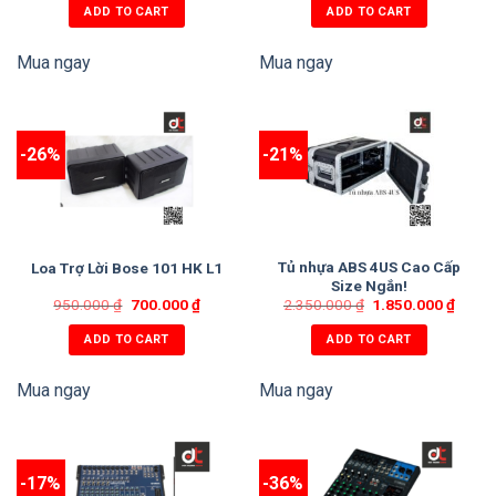
ADD TO CART
ADD TO CART
Mua ngay
Mua ngay
-26%
-21%
Tủ nhựa ABS 4US Cao Cấp
Loa Trợ Lời Bose 101 HK L1
Size Ngắn!
950.000
₫
700.000
₫
2.350.000
₫
1.850.000
₫
ADD TO CART
ADD TO CART
Mua ngay
Mua ngay
-17%
-36%