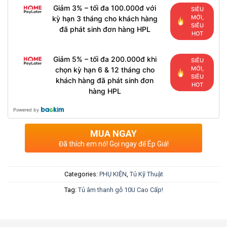
Giảm 3% – tối đa 100.000đ với
SIÊU
MỚI,
kỳ hạn 3 tháng cho khách hàng
SIÊU
đã phát sinh đơn hàng HPL
HOT
Giảm 5% – tối đa 200.000đ khi
SIÊU
MỚI,
chọn kỳ hạn 6 & 12 tháng cho
SIÊU
khách hàng đã phát sinh đơn
HOT
hàng HPL
Powered by
MUA NGAY
Đã thích em nó! Gọi ngay để Ép Giá!
Categories:
PHỤ KIỆN
,
Tủ Kỹ Thuật
Tag:
Tủ âm thanh gỗ 10U Cao Cấp!