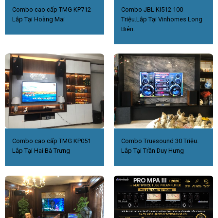
Combo cao cấp TMG KP712
Combo JBL KI512 100
Lắp Tại Hoàng Mai
Triệu.Lắp Tại Vinhomes Long
Biên.
Combo cao cấp TMG KP051
Combo Truesound 30 Triệu.
Lắp Tại Hai Bà Trưng
Lắp Tại Trần Duy Hưng