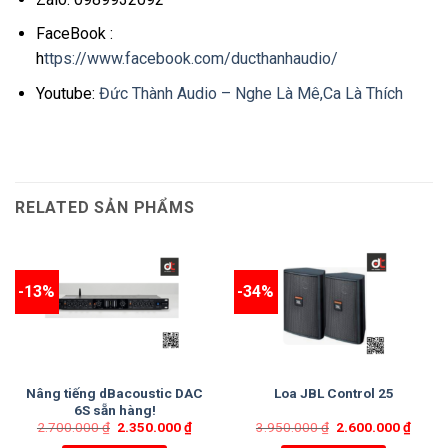
FaceBook :
h
ttps://www.facebook.com/ducthanhaudio/
Youtube:
Đức Thành Audio – Nghe Là Mê,Ca Là Thích
RELATED SẢN PHẨMS
-13%
-34%
Nâng tiếng dBacoustic DAC
Loa JBL Control 25
6S sẵn hàng!
2.700.000
₫
2.350.000
₫
3.950.000
₫
2.600.000
₫