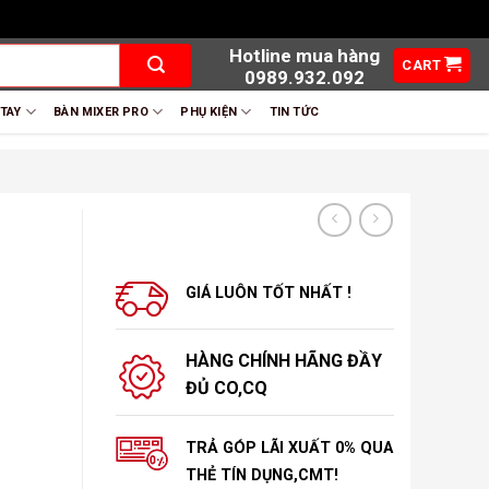
Hotline mua hàng
CART
0989.932.092
 TAY
BÀN MIXER PRO
PHỤ KIỆN
TIN TỨC
GIÁ LUÔN TỐT NHẤT !
HÀNG CHÍNH HÃNG ĐẦY
ĐỦ CO,CQ
TRẢ GÓP LÃI XUẤT 0% QUA
THẺ TÍN DỤNG,CMT!