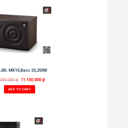
 JBL MK10,Bass 25,200W
.300.000
₫
11.150.000
₫
ADD TO CART