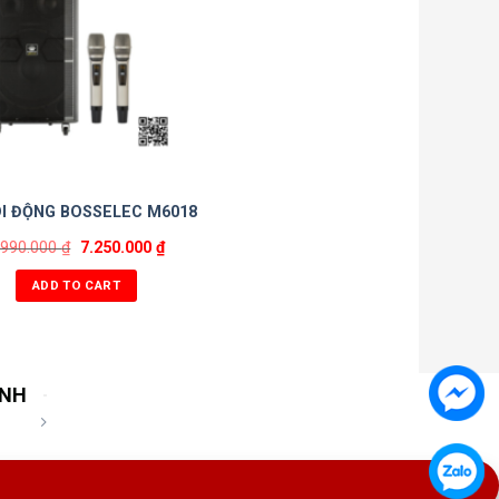
DI ĐỘNG BOSSELEC M6018
.990.000
₫
7.250.000
₫
ADD TO CART
ÀNH