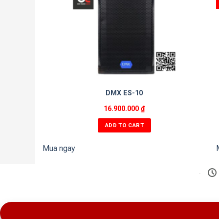
DMX ES-10
16.900.000
₫
ADD TO CART
Mua ngay