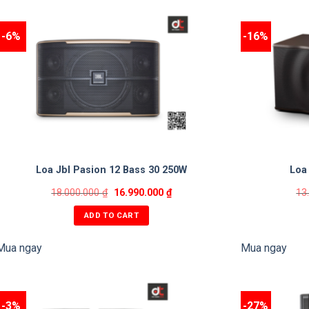
-6%
-16%
Loa Jbl Pasion 12 Bass 30 250W
Loa
18.000.000
₫
16.990.000
₫
13
ADD TO CART
Mua ngay
Mua ngay
-3%
-27%