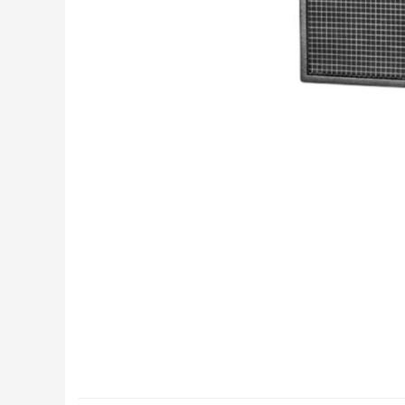
Loại hệ thống: Loa siêu trầm kép 18 inch
Dải tần số: 30Hz-250Hz