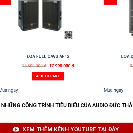
LOA FULL CAVS AF12
LOA 
18.500.000
₫
17.990.000
₫
9
ADD TO CART
Mua ngay
Mua ngay
NHỮNG CÔNG TRÌNH TIÊU BIỂU CỦA AUDIO ĐỨC TH
XEM THÊM KÊNH YOUTUBE TẠI ĐÂY