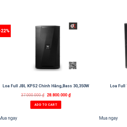
-22%
Loa Full JBL KPS2 Chính Hãng,Bass 30,350W
Loa Full
37.000.000
₫
28.800.000
₫
ADD TO CART
Mua ngay
Mua ngay