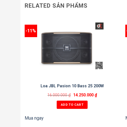
RELATED SẢN PHẨMS
Công suất định mức: 1200W
-11%
Trở kháng đầu vào: 4Ω
Độ nhạy: 102dB
Mức áp suất âm thanh tối đa: 135dB
Góc phủ sóng KHÔNG
Loa JBL Pasion 10 Bass 25 200W
16.000.000
₫
14.250.000
₫
Giao diện đầu vào: 2 x Speakon NL4
ADD TO CART
Mua ngay
Kích thước: 1066x760x561mm