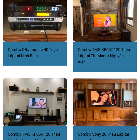
Combo DBacoustic 40 Triệu
Combo TMG KP052 120 Triệu
Lắp tại Ninh Bình.
Lắp tại TheManor Nguyễn
Xiển.
Combo TMG KP055 120 Triệu
Combo Sony 20 Triệu Lắp tại