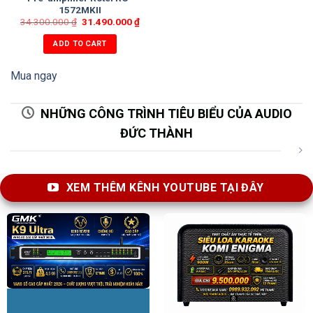
1572MKII
34.300.000
₫
31.490.000
₫
ADD TO CART
Mua ngay
NHỮNG CÔNG TRÌNH TIÊU BIỂU CỦA AUDIO
ĐỨC THÀNH
XEM THÊM KÊNH YOUTUBE TẠI ĐÂY