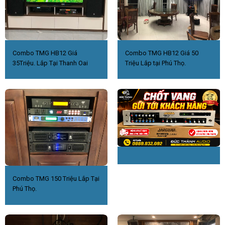
Combo TMG HB12 Giá
Combo TMG HB12 Giá 50
35Triệu. Lắp Tại Thanh Oai
Triệu Lắp tại Phú Thọ.
Combo TMG 150 Triệu Lắp Tại
Phú Thọ.