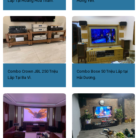
Lắp Tại Hoàng Hoa Thám.
Hưng Yên.
Combo Crown JBL 250 Triệu
Combo Bose 50 Triệu Lắp tại
Lắp Tại Ba Vì.
Hải Dương.