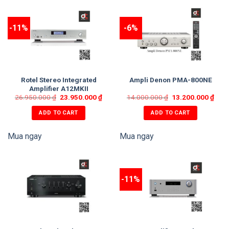
-11%
-6%
Rotel Stereo Integrated
Ampli Denon PMA-800NE
Amplifier A12MKII
26.950.000
₫
23.950.000
₫
14.000.000
₫
13.200.000
₫
ADD TO CART
ADD TO CART
Mua ngay
Mua ngay
-11%