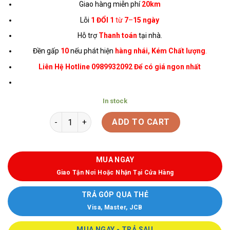
Giao hàng miễn phí
20km
Lỗi
1 ĐỔI 1
từ
7
–
15 ngày
Hỗ trợ
Thanh toán
tại nhà.
Đền gấp
10
nếu phát hiện
hàng nhái, Kém Chất lượng
.
Liên Hệ Hotline 0989932092 Để có giá ngon nhất
In stock
ADD TO CART
MUA NGAY
Giao Tận Nơi Hoặc Nhận Tại Cửa Hàng
TRẢ GÓP QUA THẺ
Visa, Master, JCB
MUA NGAY - TRẢ SAU