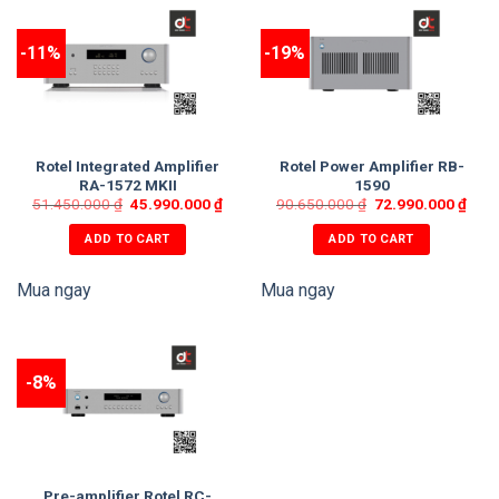
-11%
-19%
Rotel Integrated Amplifier
Rotel Power Amplifier RB-
RA-1572 MKII
1590
51.450.000
₫
45.990.000
₫
90.650.000
₫
72.990.000
₫
ADD TO CART
ADD TO CART
Mua ngay
Mua ngay
-8%
Pre-amplifier Rotel RC-