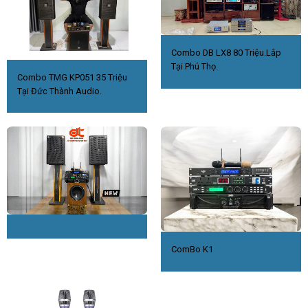
Combo DB LX8 80 Triệu.Lắp
Tại Phú Thọ.
Combo TMG KP051 35 Triệu
Tại Đức Thành Audio.
ComBo K1