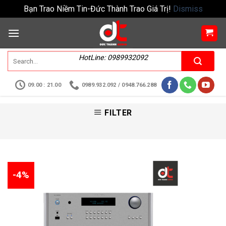
Bạn Trao Niềm Tin-Đức Thành Trao Giá Trị!
Dismiss
HotLine: 0989932092
09.00 : 21.00
0989.932.092 / 0948.766.288
FILTER
-4%