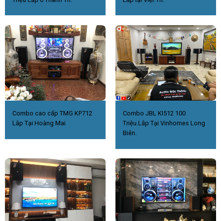
Combo cao cấp TMG KP712
Combo JBL KI512 100
Lắp Tại Hoàng Mai
Triệu.Lắp Tại Vinhomes Long
Biên.