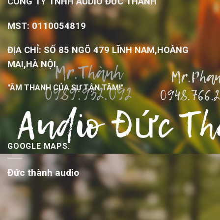
CÔNG TY TNHH AUDIO ĐỨC THÀNH
MST: 0110054819
ĐỊA CHỈ: SỐ 85 NGÕ 479 LĨNH NAM,HOÀNG
MAI,HÀ NỘI.
"ÂM THANH CỦA SỰ TẬN TÂM!"
GOOGLE MAPS.
Đức thành audio