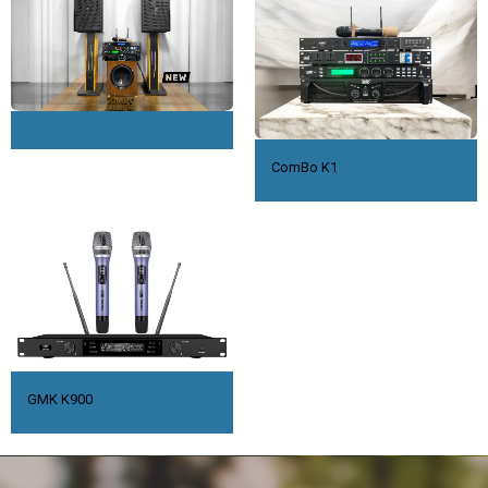
ComBo K1
GMK K900