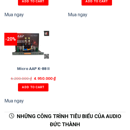
ADD TO CART
ADD TO CART
Mua ngay
Mua ngay
-20%
Micro AAP K-88 II
6.200.000
₫
4.950.000
₫
ADD TO CART
Mua ngay
NHỮNG CÔNG TRÌNH TIÊU BIỂU CỦA AUDIO
ĐỨC THÀNH