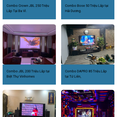
Combo Crown JBL 250 Triệu
Combo Bose 50 Triệu Lắp tại
Lắp Tại Ba Vì.
Hải Dương.
Combo JBL 200 Triệu Lắp tại
Combo DAPRO 85 Triệu.Lắp
Biệt Thự Vinhomes
tại Tứ Liên,