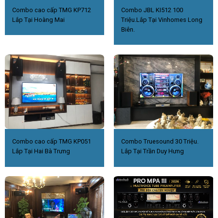
Combo cao cấp TMG KP712
Combo JBL KI512 100
Lắp Tại Hoàng Mai
Triệu.Lắp Tại Vinhomes Long
Biên.
Combo cao cấp TMG KP051
Combo Truesound 30 Triệu.
Lắp Tại Hai Bà Trưng
Lắp Tại Trần Duy Hưng