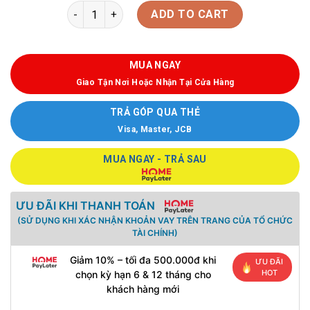
ADD TO CART
MUA NGAY
Giao Tận Nơi Hoặc Nhận Tại Cửa Hàng
TRẢ GÓP QUA THẺ
Visa, Master, JCB
MUA NGAY - TRẢ SAU
ƯU ĐÃI KHI THANH TOÁN
(SỬ DỤNG KHI XÁC NHẬN KHOẢN VAY TRÊN TRANG CỦA TỔ CHỨC
TÀI CHÍNH)
Giảm 10% – tối đa 500.000đ khi
ƯU ĐÃI
HOT
chọn kỳ hạn 6 & 12 tháng cho
khách hàng mới