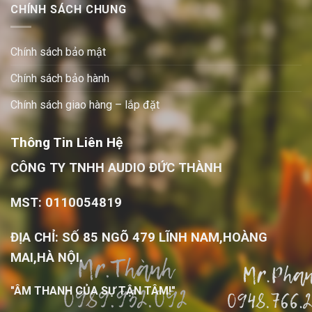
CHÍNH SÁCH CHUNG
Chính sách bảo mật
Chính sách bảo hành
Chính sách giao hàng – lắp đặt
Thông Tin Liên Hệ
CÔNG TY TNHH AUDIO ĐỨC THÀNH
MST: 0110054819
ĐỊA CHỈ: SỐ 85 NGÕ 479 LĨNH NAM,HOÀNG
MAI,HÀ NỘI.
"ÂM THANH CỦA SỰ TẬN TÂM!"