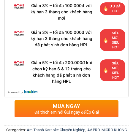
Giảm 3% – tối đa 100.000đ với
ƯU ĐÃI
HOT
kỳ hạn 3 tháng cho khách hàng
mới
Giảm 3% – tối đa 100.000đ với
SIÊU
MỚI,
kỳ hạn 3 tháng cho khách hàng
SIÊU
đã phát sinh đơn hàng HPL
HOT
Giảm 5% – tối đa 200.000đ khi
SIÊU
MỚI,
chọn kỳ hạn 6 & 12 tháng cho
SIÊU
khách hàng đã phát sinh đơn
HOT
hàng HPL
Powered by
MUA NGAY
Đã thích em nó! Gọi ngay để Ép Giá!
Categories:
Âm Thanh Karaoke Chuyên Nghiệp
,
AV PRO
,
MICRO KHÔNG