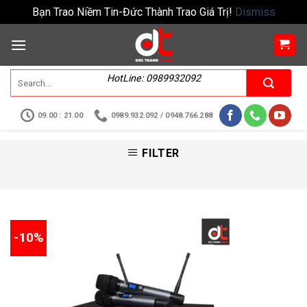
Bạn Trao Niềm Tin-Đức Thành Trao Giá Trị!
Dismiss
HotLine: 0989932092
09.00 : 21.00
0989.932.092 / 0948.766.288
FILTER
-10%