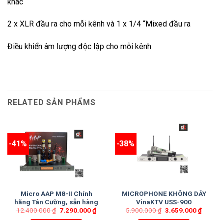
khác
2 x XLR đầu ra cho mỗi kênh và 1 x 1/4 “Mixed đầu ra
Điều khiển âm lượng độc lập cho mỗi kênh
RELATED SẢN PHẨMS
-41%
-38%
Micro AAP M8-II Chính
MICROPHONE KHÔNG DÂY
hãng Tân Cường, sẵn hàng
VinaKTV USS-900
12.400.000
₫
7.290.000
₫
5.900.000
₫
3.659.000
₫