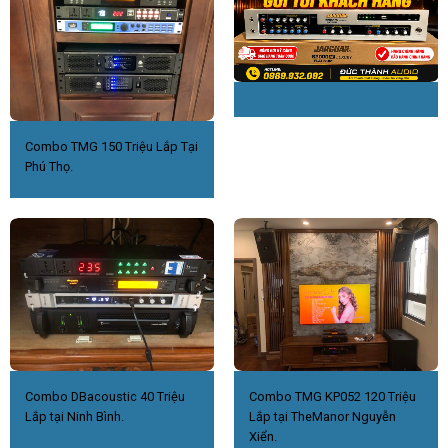
Combo TMG 150 Triệu Lắp Tại
Phú Thọ.
Combo DBacoustic 40 Triệu
Combo TMG KP052 120 Triệu
Lắp tại Ninh Bình.
Lắp tại TheManor Nguyễn
Xiển.