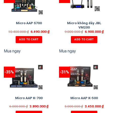
Micro không dây JBL
Micro AAP S700
VM200
10.400.000
₫
6.490.000
₫
9.000.000
₫
6.900.000
₫
ADD TO CART
ADD TO CART
Mua ngay
Mua ngay
-35%
-31%
Micro AAP K-700
Micro AAP K-500
6.000.000
₫
3.890.000
₫
5.000.000
₫
3.450.000
₫