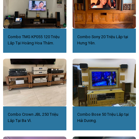
Combo TMG KP055 120 Triệu
Combo Sony 20 Triệu Lắp tại
Lắp Tại Hoàng Hoa Thám.
Hưng Yên.
Combo Crown JBL 250 Triệu
Combo Bose 50 Triệu Lắp tại
Lắp Tại Ba Vì.
Hải Dương.