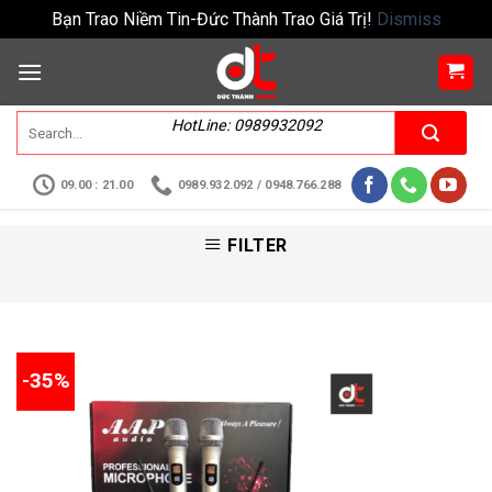
Bạn Trao Niềm Tin-Đức Thành Trao Giá Trị!
Dismiss
HotLine: 0989932092
09.00 : 21.00
0989.932.092 / 0948.766.288
FILTER
-35%