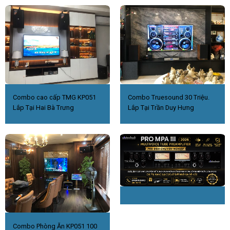
Combo cao cấp TMG KP051
Combo Truesound 30 Triệu.
Lắp Tại Hai Bà Trưng
Lắp Tại Trần Duy Hưng
Combo Phòng Ăn KP051 100