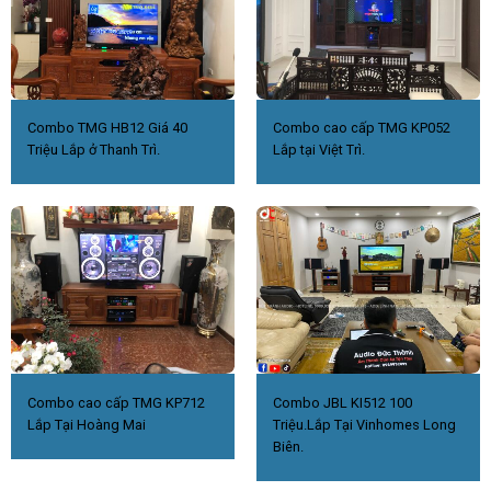
FaceBook : h
ttps://www.facebook.com/ducthanhaudio/
Youtube:
Đức Thành Audio – Nghe Là Mê,Ca Là Thích
Combo TMG HB12 Giá 40
Combo cao cấp TMG KP052
Triệu Lắp ở Thanh Trì.
Lắp tại Việt Trì.
Combo cao cấp TMG KP712
Combo JBL KI512 100
Lắp Tại Hoàng Mai
Triệu.Lắp Tại Vinhomes Long
Biên.