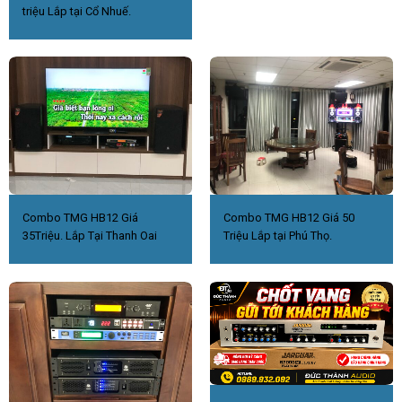
triệu Lắp tại Cổ Nhuế.
Combo TMG HB12 Giá
Combo TMG HB12 Giá 50
35Triệu. Lắp Tại Thanh Oai
Triệu Lắp tại Phú Thọ.