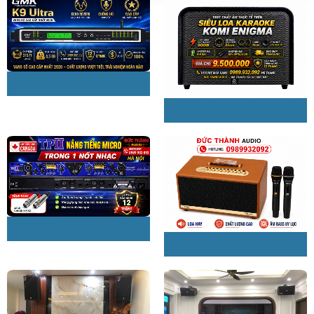
Khó có một micro không dây nào trên thị trường có chất
lượng tốt và mức giá tối ưu như AAP K700. Với thiết kế sang
trọng tích hợp các tính năng tiên tiến nhất hiện nay có thể có
của một chiếc micro không dây như cắt rú tít tự động, cảm
ứng tự ngắt khi đặt xuống bàn sau 5s…. chắc chắn sẽ là một
phần không thể thiếu trong bộ dàn karaoke mà quý
khách.đang tìm kiếm bấy lâu
Liên hệ
Đức Thành Audio Địa chỉ số 85/220 Nam Dư, Hoàng Mai, Hà
Nội. Chuyên cung cấp lắp đặt âm thanh chính hãng gia đình
giá cả hợp lý, uy tín, chất lượng.
Liên Hệ Hotline 0989932092
Zalo: 0989932092