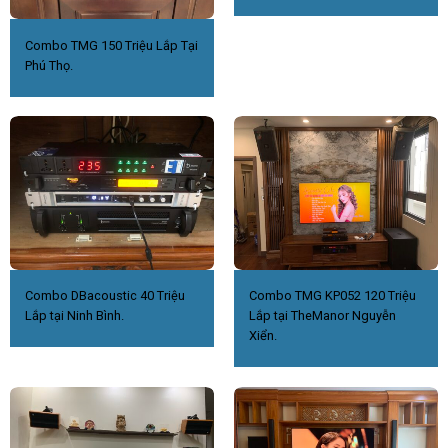
Combo TMG 150 Triệu Lắp Tại
Phú Thọ.
Combo DBacoustic 40 Triệu
Combo TMG KP052 120 Triệu
Lắp tại Ninh Bình.
Lắp tại TheManor Nguyễn
Xiển.