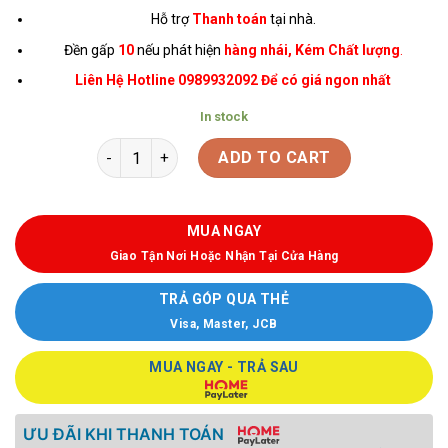
Hỗ trợ
Thanh toán
tại nhà.
Đền gấp
10
nếu phát hiện
hàng nhái, Kém Chất lượng
.
Liên Hệ Hotline 0989932092 Để có giá ngon nhất
In stock
ADD TO CART
MUA NGAY
Giao Tận Nơi Hoặc Nhận Tại Cửa Hàng
TRẢ GÓP QUA THẺ
Visa, Master, JCB
MUA NGAY - TRẢ SAU
ƯU ĐÃI KHI THANH TOÁN