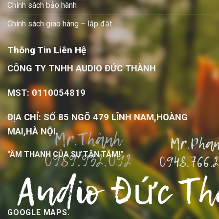
Chính sách bảo hành
Chính sách giao hàng – lắp đặt
Thông Tin Liên Hệ
CÔNG TY TNHH AUDIO ĐỨC THÀNH
MST: 0110054819
ĐỊA CHỈ: SỐ 85 NGÕ 479 LĨNH NAM,HOÀNG
MAI,HÀ NỘI.
"ÂM THANH CỦA SỰ TẬN TÂM!"
GOOGLE MAPS.