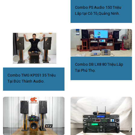
Combo PS Audio 150 Triệu
Lắp tại Cô Tô,Quảng Ninh.
Combo DB LX8 80 Triệu.Lắp
Tại Phú Thọ.
Combo TMG KP051 35 Triệu
Tại Đức Thành Audio.