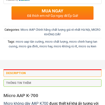
MUA NGAY
Đã thích em nó! Gọi ngay để Ép Giá!
Categories:
Micro AAP Chính hãng chất lượng giá rẻ nhất Hà Nội
,
MICRO
KHÔNG DÂY
Tags:
micro aap tân cường
,
micro chất lượng
,
micro chinh hang tan
cuong
,
micro gia đình
,
micro hay
,
micro không rú rít
,
micro su kien
DESCRIPTION
THÔNG TIN THÊM
Micro AAP K-700
Micro không dây AAP K700
được thiết kế khá ấn tượng với