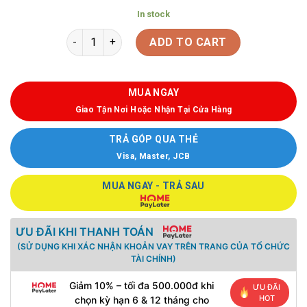
In stock
ADD TO CART
MUA NGAY
Giao Tận Nơi Hoặc Nhận Tại Cửa Hàng
TRẢ GÓP QUA THẺ
Visa, Master, JCB
MUA NGAY - TRẢ SAU
ƯU ĐÃI KHI THANH TOÁN
(SỬ DỤNG KHI XÁC NHẬN KHOẢN VAY TRÊN TRANG CỦA TỔ CHỨC
TÀI CHÍNH)
Giảm 10% – tối đa 500.000đ khi
ƯU ĐÃI
HOT
chọn kỳ hạn 6 & 12 tháng cho