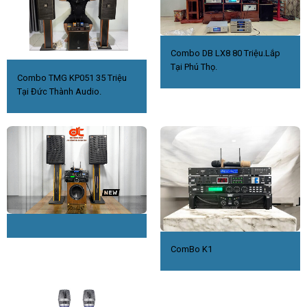
Combo DB LX8 80 Triệu.Lắp
Tại Phú Thọ.
Combo TMG KP051 35 Triệu
Tại Đức Thành Audio.
ComBo K1