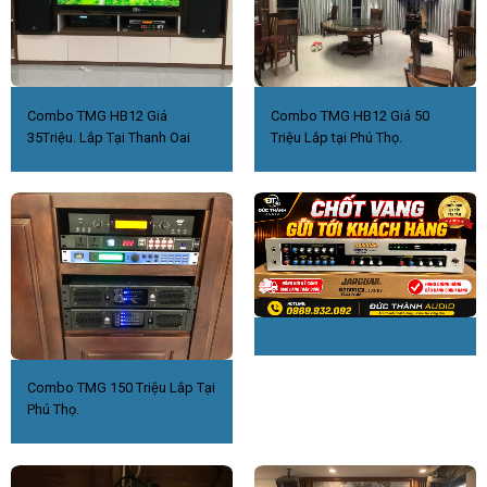
Combo TMG HB12 Giá
Combo TMG HB12 Giá 50
35Triệu. Lắp Tại Thanh Oai
Triệu Lắp tại Phú Thọ.
Combo TMG 150 Triệu Lắp Tại
Phú Thọ.