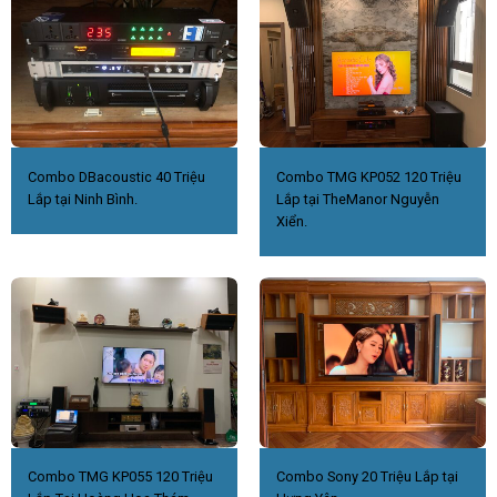
Combo DBacoustic 40 Triệu
Combo TMG KP052 120 Triệu
Lắp tại Ninh Bình.
Lắp tại TheManor Nguyễn
Xiển.
Combo TMG KP055 120 Triệu
Combo Sony 20 Triệu Lắp tại