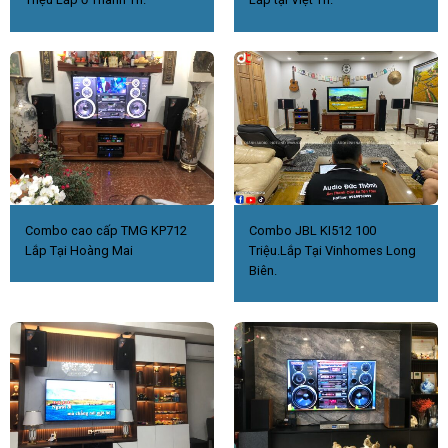
Combo cao cấp TMG KP712
Combo JBL KI512 100
Lắp Tại Hoàng Mai
Triệu.Lắp Tại Vinhomes Long
Biên.