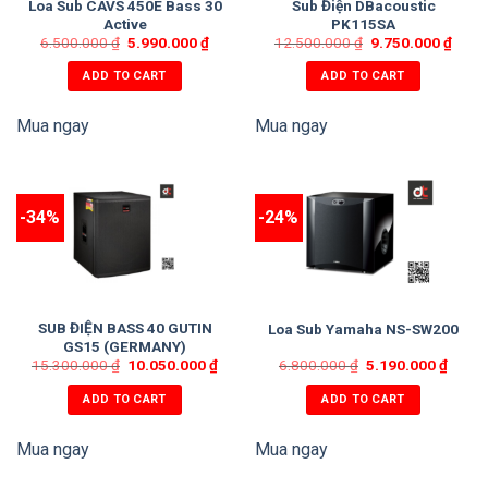
Loa Sub CAVS 450E Bass 30
Sub Điện DBacoustic
Active
PK115SA
6.500.000
₫
5.990.000
₫
12.500.000
₫
9.750.000
₫
ADD TO CART
ADD TO CART
Mua ngay
Mua ngay
-34%
-24%
SUB ĐIỆN BASS 40 GUTIN
Loa Sub Yamaha NS-SW200
GS15 (GERMANY)
15.300.000
₫
10.050.000
₫
6.800.000
₫
5.190.000
₫
ADD TO CART
ADD TO CART
Mua ngay
Mua ngay