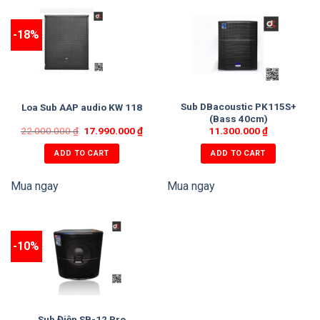
-18%
Sub DBacoustic PK115S+
Loa Sub AAP audio KW 118
(Bass 40cm)
22.000.000
₫
17.990.000
₫
11.300.000
₫
ADD TO CART
ADD TO CART
Mua ngay
Mua ngay
-10%
Sub Điện SB-12 Pro