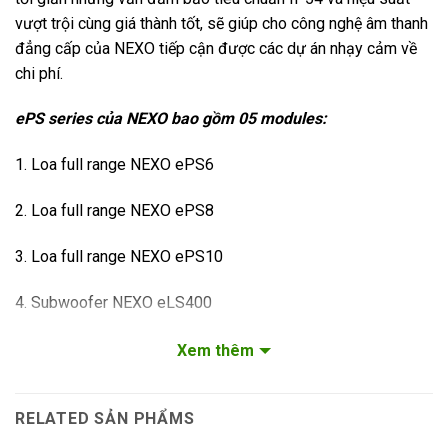
vượt trội cùng giá thành tốt, sẽ giúp cho công nghệ âm thanh
đẳng cấp của NEXO tiếp cận được các dự án nhạy cảm về
chi phí.
ePS series của NEXO bao gồm 05 modules:
1. Loa full range NEXO ePS6
2. Loa full range NEXO ePS8
3. Loa full range NEXO ePS10
4. Subwoofer NEXO eLS400
5. Subwoofer NEXO eLS600
Xem thêm
THÔNG TIN SẢN PHẨM
RELATED SẢN PHẨMS
Công suất:850 to 1350 Watts