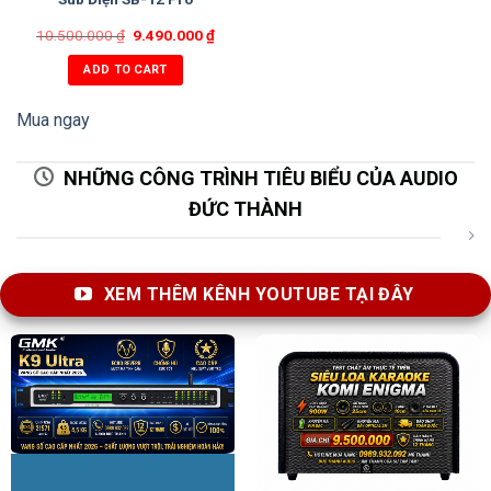
10.500.000
₫
9.490.000
₫
ADD TO CART
Mua ngay
NHỮNG CÔNG TRÌNH TIÊU BIỂU CỦA AUDIO
ĐỨC THÀNH
XEM THÊM KÊNH YOUTUBE TẠI ĐÂY