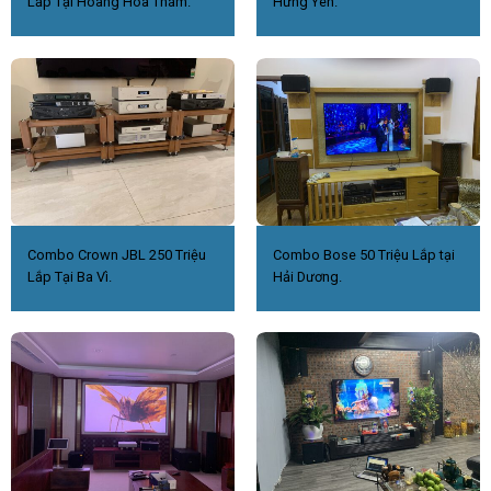
Lắp Tại Hoàng Hoa Thám.
Hưng Yên.
Combo Crown JBL 250 Triệu
Combo Bose 50 Triệu Lắp tại
Lắp Tại Ba Vì.
Hải Dương.