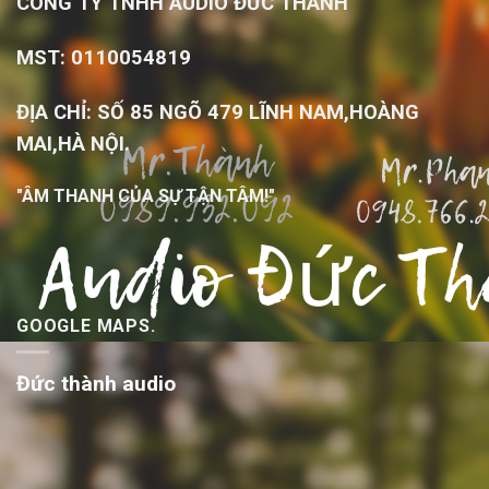
CÔNG TY TNHH AUDIO ĐỨC THÀNH
MST: 0110054819
ĐỊA CHỈ: SỐ 85 NGÕ 479 LĨNH NAM,HOÀNG
MAI,HÀ NỘI.
"ÂM THANH CỦA SỰ TẬN TÂM!"
GOOGLE MAPS.
Đức thành audio