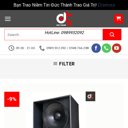
Bạn Trao Niềm Tin-Đức Thành Trao Giá Trị!
Dismiss
HotLine: 0989932092
09.00 : 21.00
0989.932.092 / 0948.766.288
FILTER
-9%