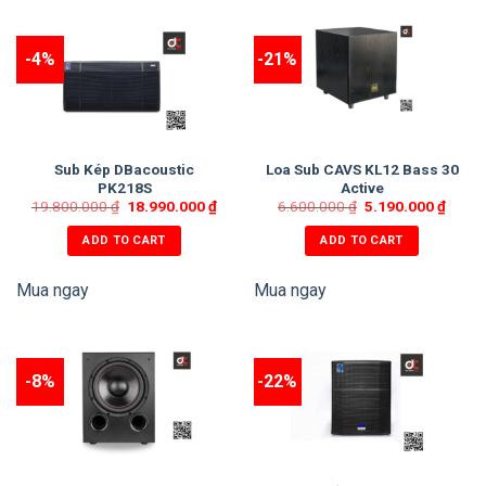
Thương hiệu:NEXO
Mã:ELS600
-4%
-21%
Kích thước:423mm x 531mm x 566mm
Khối lượng:26.3 kg
Nơi sản xuất:Pháp
Sub Kép DBacoustic
Loa Sub CAVS KL12 Bass 30
PK218S
Active
Xuất xứ:Pháp
19.800.000
₫
18.990.000
₫
6.600.000
₫
5.190.000
₫
Tần số đáp tuyến :45 Hz to 150 Hz
ADD TO CART
ADD TO CART
Độ nhạy:105 dB SPL Nominal
Mua ngay
Mua ngay
SPL:136dB
-8%
-22%