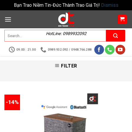
Bạn Trao Niềm Tin-Đức Thành Trao Giá Trị!
Dismiss
HotLine: 0989932092
09.00 : 21.00
0989.932.092 / 0948.766.288
FILTER
-14%