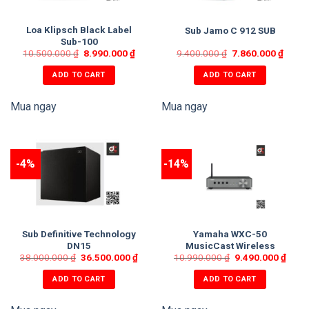
Loa Klipsch Black Label
Sub Jamo C 912 SUB
Sub-100
10.500.000
₫
8.990.000
₫
9.400.000
₫
7.860.000
₫
ADD TO CART
ADD TO CART
Mua ngay
Mua ngay
-4%
-14%
Sub Definitive Technology
Yamaha WXC-50
DN15
MusicCast Wireless
38.000.000
₫
36.500.000
₫
10.990.000
Streaming Pre-Amplifier
₫
9.490.000
₫
ADD TO CART
ADD TO CART