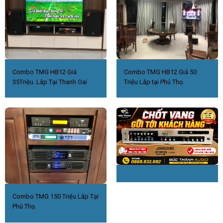
Combo TMG HB12 Giá
Combo TMG HB12 Giá 50
35Triệu. Lắp Tại Thanh Oai
Triệu Lắp tại Phú Thọ.
Combo TMG 150 Triệu Lắp Tại
Phú Thọ.