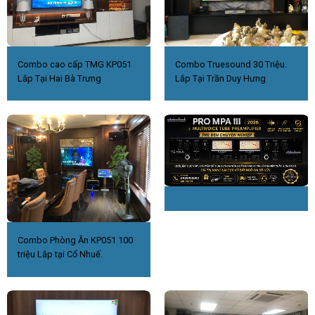
Combo cao cấp TMG KP051
Combo Truesound 30 Triệu.
Lắp Tại Hai Bà Trưng
Lắp Tại Trần Duy Hưng
Combo Phòng Ăn KP051 100
triệu Lắp tại Cổ Nhuế.