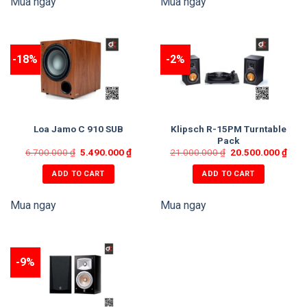
Mua ngay
Mua ngay
-18%
-2%
Klipsch R-15PM Turntable
Loa Jamo C 910 SUB
Pack
6.700.000
₫
5.490.000
₫
21.000.000
₫
20.500.000
₫
ADD TO CART
ADD TO CART
Mua ngay
Mua ngay
-9%