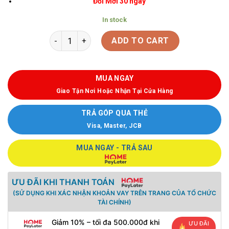
Đổi Mới 30 ngày
In stock
ADD TO CART
MUA NGAY
Giao Tận Nơi Hoặc Nhận Tại Cửa Hàng
TRẢ GÓP QUA THẺ
Visa, Master, JCB
MUA NGAY - TRẢ SAU
ƯU ĐÃI KHI THANH TOÁN
(SỬ DỤNG KHI XÁC NHẬN KHOẢN VAY TRÊN TRANG CỦA TỔ CHỨC
TÀI CHÍNH)
Giảm 10% – tối đa 500.000đ khi
ƯU ĐÃI