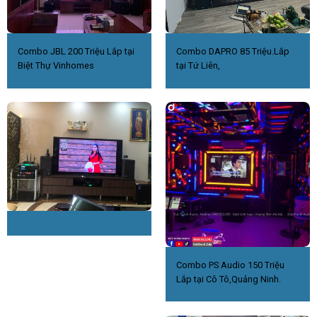
Combo JBL 200 Triệu Lắp tại
Combo DAPRO 85 Triệu.Lắp
Biệt Thự Vinhomes
tại Tứ Liên,
Combo PS Audio 150 Triệu
Lắp tại Cô Tô,Quảng Ninh.