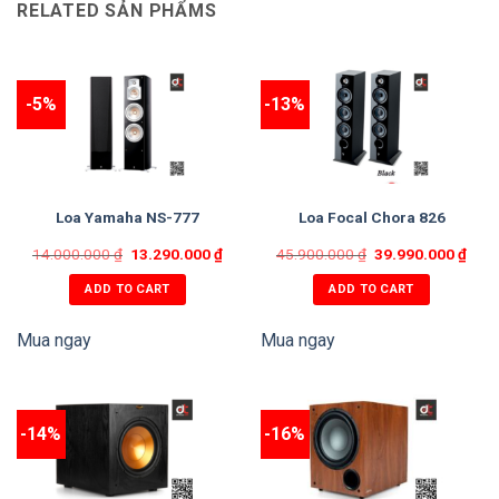
RELATED SẢN PHẨMS
-5%
-13%
Loa Yamaha NS-777
Loa Focal Chora 826
14.000.000
₫
13.290.000
₫
45.900.000
₫
39.990.000
₫
ADD TO CART
ADD TO CART
Mua ngay
Mua ngay
-14%
-16%