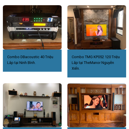
Combo DBacoustic 40 Triệu
Combo TMG KP052 120 Triệu
Lắp tại Ninh Bình.
Lắp tại TheManor Nguyễn
Xiển.