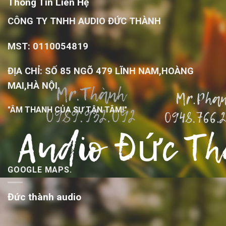
Thông Tin Liên Hệ
CÔNG TY TNHH AUDIO ĐỨC THÀNH
MST: 0110054819
ĐỊA CHỈ: SỐ 85 NGÕ 479 LĨNH NAM,HOÀNG
MAI,HÀ NỘI.
"ÂM THANH CỦA SỰ TẬN TÂM!"
GOOGLE MAPS.
Đức thành audio