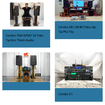
Combo DB LX8 80 Triệu.Lắp
Tại Phú Thọ.
Combo TMG KP051 35 Triệu
Tại Đức Thành Audio.
ComBo K1