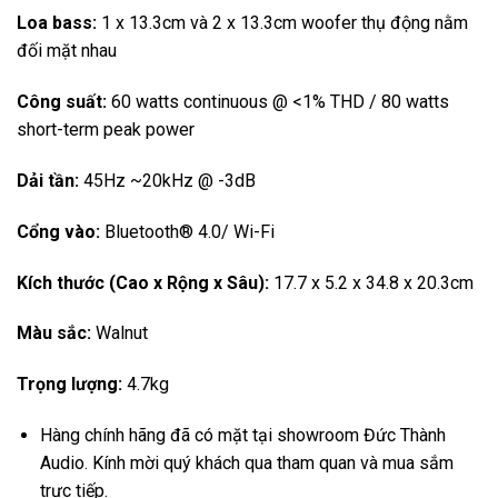
Loa bass:
1 x 13.3cm và 2 x 13.3cm woofer thụ động nằm
đối mặt nhau
Công suất:
60 watts continuous @ <1% THD / 80 watts
short-term peak power
Dải tần:
45Hz ~20kHz @ -3dB
Cổng vào:
Bluetooth® 4.0/ Wi-Fi
Kích thước (Cao x Rộng x Sâu):
17.7 x 5.2 x 34.8 x 20.3cm
Màu sắc:
Walnut
Trọng lượng:
4.7kg
Hàng chính hãng đã có mặt tại showroom Đức Thành
Audio. Kính mời quý khách qua tham quan và mua sắm
trực tiếp.