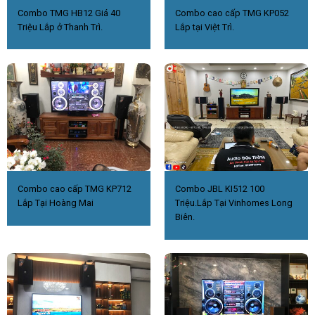
Combo TMG HB12 Giá 40
Combo cao cấp TMG KP052
Triệu Lắp ở Thanh Trì.
Lắp tại Việt Trì.
Combo cao cấp TMG KP712
Combo JBL KI512 100
Lắp Tại Hoàng Mai
Triệu.Lắp Tại Vinhomes Long
Biên.