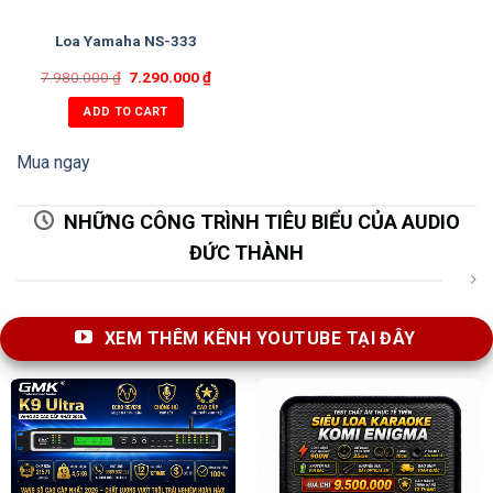
Loa Yamaha NS-333
7.980.000
₫
7.290.000
₫
ADD TO CART
Mua ngay
NHỮNG CÔNG TRÌNH TIÊU BIỂU CỦA AUDIO
ĐỨC THÀNH
XEM THÊM KÊNH YOUTUBE TẠI ĐÂY