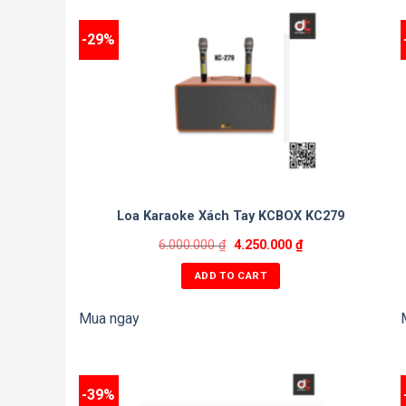
-29%
Loa Karaoke Xách Tay KCBOX KC279
6.000.000
₫
4.250.000
₫
ADD TO CART
Mua ngay
-39%