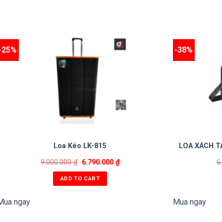
-25%
-38%
Loa Kéo LK-815
LOA XÁCH T
9.000.000
₫
6.790.000
₫
6
ADD TO CART
Mua ngay
Mua ngay