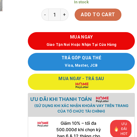
In stock
ADD TO CART
MUA NGAY
Giao Tận Nơi Hoặc Nhận Tại Cửa Hàng
TRẢ GÓP QUA THẺ
Visa, Master, JCB
MUA NGAY - TRẢ SAU
ƯU ĐÃI KHI THANH TOÁN
(SỬ DỤNG KHI XÁC NHẬN KHOẢN VAY TRÊN TRANG
CỦA TỔ CHỨC TÀI CHÍNH)
Giảm 10% – tối đa
ƯU
ĐÃI
500.000đ khi chọn kỳ
HOT
hạn 6 & 12 tháng cho