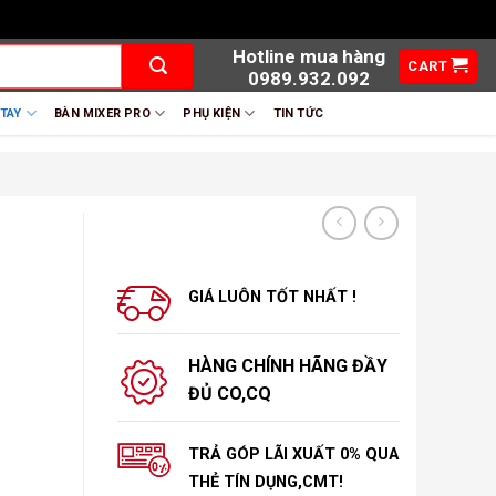
Hotline mua hàng
CART
0989.932.092
 TAY
BÀN MIXER PRO
PHỤ KIỆN
TIN TỨC
GIÁ LUÔN TỐT NHẤT !
HÀNG CHÍNH HÃNG ĐẦY
ĐỦ CO,CQ
TRẢ GÓP LÃI XUẤT 0% QUA
THẺ TÍN DỤNG,CMT!