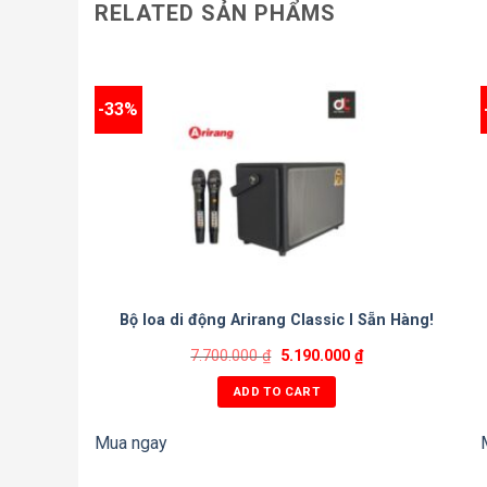
RELATED SẢN PHẨMS
-33%
Bộ loa di động Arirang Classic I Sẵn Hàng!
7.700.000
₫
5.190.000
₫
ADD TO CART
Mua ngay