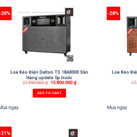
-28%
-28%
Loa Kéo Điện Dalton TS 18A8000 Sẵn
Loa Kéo Điệ
Hàng.update 5p trước
21.990.000
₫
15.800.000
₫
17
ADD TO CART
Mua ngay
Mua ngay
-21%