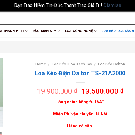
Bạn Trao Niềm Tin-Đức Thành Trao Giá Trị!
Dismiss
M THANH HI-FI
ĐẦU-MÀN KTV
LOA CÔNG NGHỆ
LOA KÉO-LOA XÁCH
Home
/
Loa Kéo+Loa Xách Tay
/
Loa Kéo Dalton
Loa Kéo Điện Dalton TS-21A2000
19.900.000
13.500.000
₫
₫
Hàng chính hãng full VAT
Miễn Phí vận chuyển Hà Nội
Hàng có sẵn.