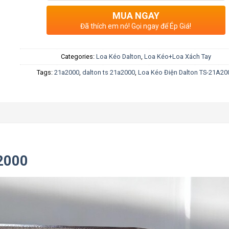
MUA NGAY
Đã thích em nó! Gọi ngay để Ép Giá!
Categories:
Loa Kéo Dalton
,
Loa Kéo+Loa Xách Tay
Tags:
21a2000
,
dalton ts 21a2000
,
Loa Kéo Điện Dalton TS-21A20
2000