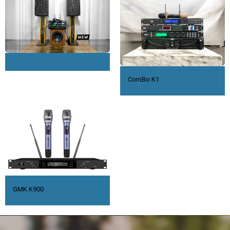
ComBo K1
GMK K900