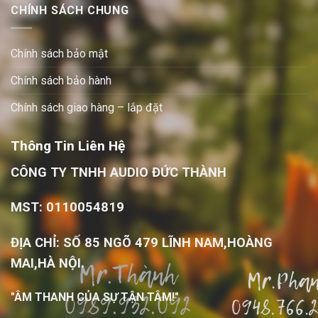
CHÍNH SÁCH CHUNG
Chính sách bảo mật
Chính sách bảo hành
Chính sách giao hàng – lắp đặt
Thông Tin Liên Hệ
CÔNG TY TNHH AUDIO ĐỨC THÀNH
MST: 0110054819
ĐỊA CHỈ: SỐ 85 NGÕ 479 LĨNH NAM,HOÀNG
MAI,HÀ NỘI.
"ÂM THANH CỦA SỰ TẬN TÂM!"