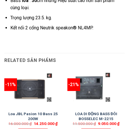
Bass
loa
:
30
cm nhưng Hiệu suất cao hơn sản phẩm
cùng loại.
Trọng lượng 23.5. kg.
Kết nối 2 cổng Neutrik speakon® NL4MP.
RELATED SẢN PHẨMS
-11%
-21%
Loa JBL Pasion 10 Bass 25
LOA DI ĐỘNG BASS ĐÔI
200W
BOSSELEC M-2215
16.000.000
₫
14.250.000
₫
11.500.000
₫
9.050.000
₫