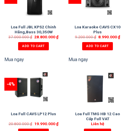
Loa Full JBL KPS2 Chính
Loa Karaoke CAVS CX10
Hãng,Bass 30,350W
Plus
37.000.000
₫
28.800.000
₫
9.200.000
₫
8.990.000
₫
ADD TO CART
ADD TO CART
Mua ngay
Mua ngay
-4%
Loa Full TMG HB 12 Cao
Loa Full CAVS LP12 Plus
Cấp Full VAT
20.800.000
₫
19.990.000
₫
Liên hệ