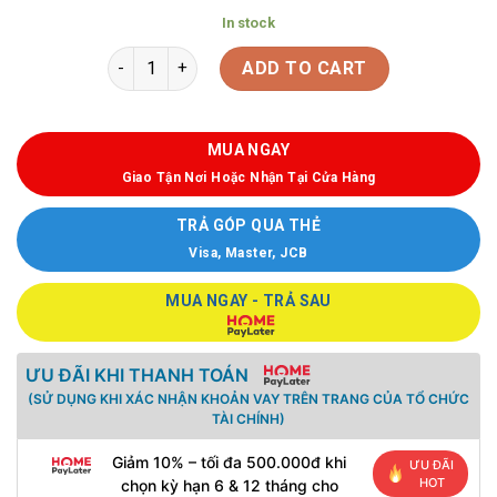
In stock
ADD TO CART
MUA NGAY
Giao Tận Nơi Hoặc Nhận Tại Cửa Hàng
TRẢ GÓP QUA THẺ
Visa, Master, JCB
MUA NGAY - TRẢ SAU
ƯU ĐÃI KHI THANH TOÁN
(SỬ DỤNG KHI XÁC NHẬN KHOẢN VAY TRÊN TRANG CỦA TỔ CHỨC
TÀI CHÍNH)
Giảm 10% – tối đa 500.000đ khi
ƯU ĐÃI
HOT
chọn kỳ hạn 6 & 12 tháng cho