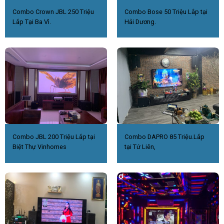
Combo Crown JBL 250 Triệu
Combo Bose 50 Triệu Lắp tại
Lắp Tại Ba Vì.
Hải Dương.
Combo JBL 200 Triệu Lắp tại
Combo DAPRO 85 Triệu.Lắp
Biệt Thự Vinhomes
tại Tứ Liên,