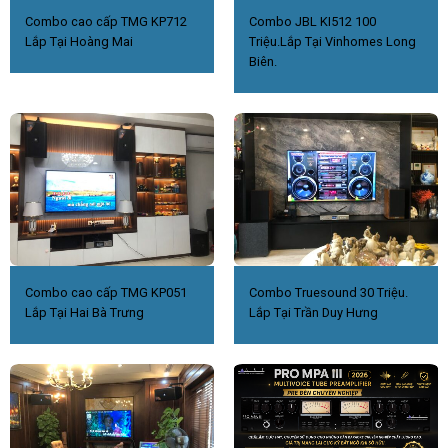
Combo cao cấp TMG KP712
Combo JBL KI512 100
Lắp Tại Hoàng Mai
Triệu.Lắp Tại Vinhomes Long
Biên.
Combo cao cấp TMG KP051
Combo Truesound 30 Triệu.
Lắp Tại Hai Bà Trưng
Lắp Tại Trần Duy Hưng