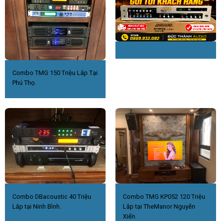
Combo TMG 150 Triệu Lắp Tại
Phú Thọ.
Combo DBacoustic 40 Triệu
Combo TMG KP052 120 Triệu
Lắp tại Ninh Bình.
Lắp tại TheManor Nguyễn
Xiển.