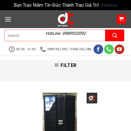
Bạn Trao Niềm Tin-Đức Thành Trao Giá Trị!
Dismiss
HotLine: 0989932092
09.00 : 21.00
0989.932.092 / 0948.766.288
FILTER