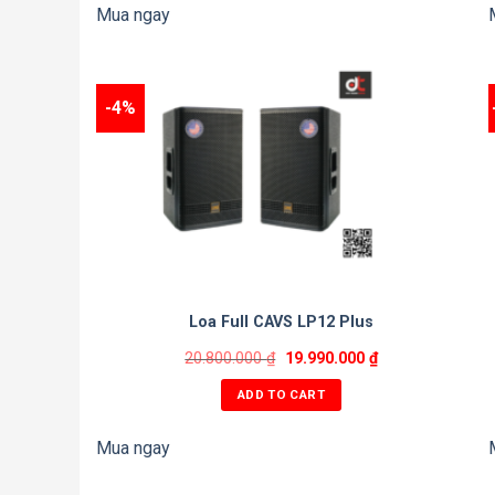
Mua ngay
-4%
Loa Full CAVS LP12 Plus
20.800.000
₫
19.990.000
₫
ADD TO CART
Mua ngay