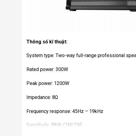
Thông số kĩ thuật:
System type: Two-way full-range professional spea
Rated power: 300W
Peak power: 1200W
Impedance: 8Ω
Frequency response: 45Hz – 19kHz
Sensitivity: 98db (1M/1W)