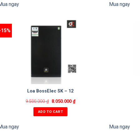
Mua ngay
Mua ngay
-15%
Loa BossElec SK – 12
9.500.000
₫
8.050.000
₫
ADD TO CART
Mua ngay
Mua ngay