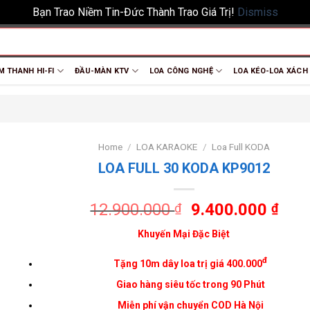
Bạn Trao Niềm Tin-Đức Thành Trao Giá Trị!
Dismiss
M THANH HI-FI
ĐẦU-MÀN KTV
LOA CÔNG NGHỆ
LOA KÉO-LOA XÁCH
Home
/
LOA KARAOKE
/
Loa Full KODA
LOA FULL 30 KODA KP9012
12.900.000
9.400.000
₫
₫
Khuyến Mại Đặc Biệt
đ
Tặng 10m dây loa trị giá 400.000
Giao hàng siêu tốc trong 90 Phút
Miễn phí vận chuyển COD
Hà Nội