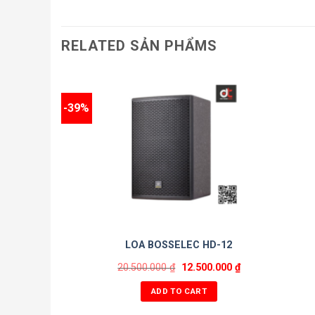
ĐVT: Đôi
Bảo hành: 1 năm
RELATED SẢN PHẨMS
-39%
LOA BOSSELEC HD-12
20.500.000
₫
12.500.000
₫
ADD TO CART