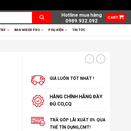
Hotline mua hàng
CART
0989.932.092
 TAY
BÀN MIXER PRO
PHỤ KIỆN
TIN TỨC
GIÁ LUÔN TỐT NHẤT !
HÀNG CHÍNH HÃNG ĐẦY
ĐỦ CO,CQ
TRẢ GÓP LÃI XUẤT 0% QUA
THẺ TÍN DỤNG,CMT!