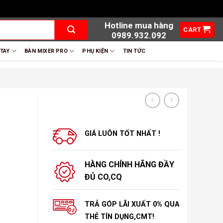
Hotline mua hàng
CART
0989.932.092
 TAY
BÀN MIXER PRO
PHỤ KIỆN
TIN TỨC
GIÁ LUÔN TỐT NHẤT !
HÀNG CHÍNH HÃNG ĐẦY
ĐỦ CO,CQ
TRẢ GÓP LÃI XUẤT 0% QUA
THẺ TÍN DỤNG,CMT!