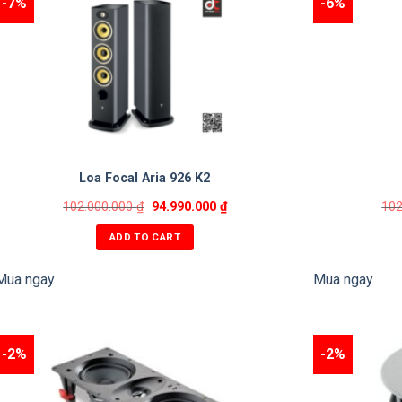
-7%
-6%
Loa Focal Aria 926 K2
102.000.000
₫
94.990.000
₫
102
ADD TO CART
Mua ngay
Mua ngay
-2%
-2%