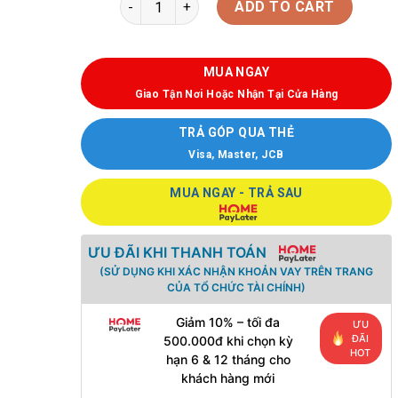
ADD TO CART
MUA NGAY
Giao Tận Nơi Hoặc Nhận Tại Cửa Hàng
TRẢ GÓP QUA THẺ
Visa, Master, JCB
MUA NGAY - TRẢ SAU
ƯU ĐÃI KHI THANH TOÁN
(SỬ DỤNG KHI XÁC NHẬN KHOẢN VAY TRÊN TRANG
CỦA TỔ CHỨC TÀI CHÍNH)
Giảm 10% – tối đa
ƯU
ĐÃI
500.000đ khi chọn kỳ
HOT
hạn 6 & 12 tháng cho
khách hàng mới