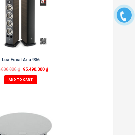
Loa Focal Aria 936
.000.000
₫
95.490.000
₫
ADD TO CART