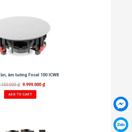
rần, âm tường Focal 100 ICW8
0.150.000
₫
9.999.000
₫
ADD TO CART