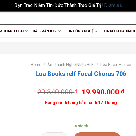
Bạn Trao Niềm Tin-Đức Thành Trao Giá Trị!
Dismiss
M THANH HI-FI
ĐẦU-MÀN KTV
LOA CÔNG NGHỆ
LOA KÉO-LOA XÁCH
Home
/
Âm Thanh Nghe Nhạc Hi-Fi
/
Loa Focal France
Loa Bookshelf Focal Chorus 706
20.340.000
19.990.000
₫
₫
Hàng chính hãng bảo hành 12 Tháng
In stock