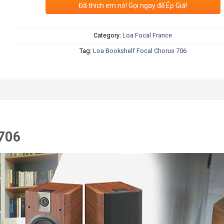
Đã thích em nó! Gọi ngay để Ép Giá!
Category:
Loa Focal France
Tag:
Loa Bookshelf Focal Chorus 706
 706