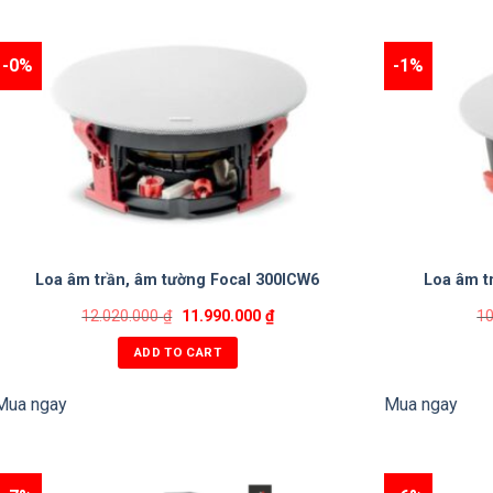
-0%
-1%
Loa âm trần, âm tường Focal 300ICW6
Loa âm t
12.020.000
₫
11.990.000
₫
1
ADD TO CART
Mua ngay
Mua ngay