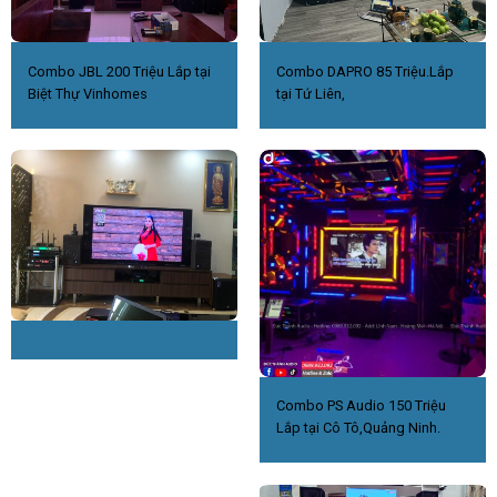
Combo JBL 200 Triệu Lắp tại
Combo DAPRO 85 Triệu.Lắp
Biệt Thự Vinhomes
tại Tứ Liên,
Combo PS Audio 150 Triệu
Lắp tại Cô Tô,Quảng Ninh.