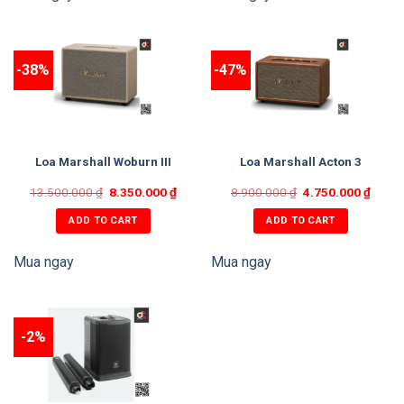
Phiên bản có hai màu nâu gỗ và mầu đen:
sử dụng chất
liệu khác nhau trên 2 phiên bản của Beosound Level giúp
-38%
-47%
mang đến 2 phong cách 1 hiện đại, 1 cổ điển. B&O cũng rất
khéo léo trong thiết kế giúp Beosound Level có thể phù hợp
đặt được nhiều vị trí trong nhà, thậm chí là treo lên tường.
Loa Marshall Woburn III
Loa Marshall Acton 3
THÔNG SỐ KỸ THUẬT
13.500.000
₫
8.350.000
₫
8.900.000
₫
4.750.000
₫
Kích thước phòng được đề xuất: 10 -50 m²
ADD TO CART
ADD TO CART
Thông số các loa tích hợp: 2 × 30 W lớp D cho loa
trầm; 1 × 30 W loại D cho toàn dải; 1 × 15 W lớp D cho
Mua ngay
Mua ngay
loa tweeter
Dải tần số: 39 – 23000 Hz – Độ ồn tối đa @ 1m (SPL)
96 dB SPL
-2%
Khả năng âm trầm: 79 dB SPL
Kết nối không dây qua Bluetooth 5.0 hoặc Wifi.