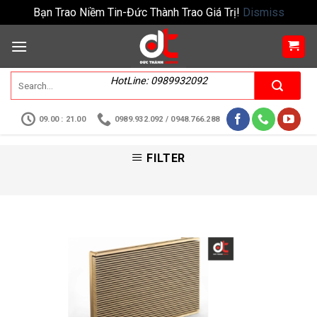
Bạn Trao Niềm Tin-Đức Thành Trao Giá Trị!
Dismiss
HotLine: 0989932092
09.00 : 21.00
0989.932.092 / 0948.766.288
FILTER