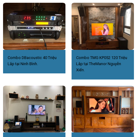
Combo DBacoustic 40 Triệu
Combo TMG KP052 120 Triệu
Lắp tại Ninh Bình.
Lắp tại TheManor Nguyễn
Xiển.