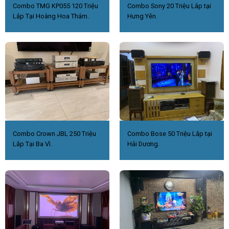
Combo TMG KP055 120 Triệu
Combo Sony 20 Triệu Lắp tại
Lắp Tại Hoàng Hoa Thám.
Hưng Yên.
Combo Crown JBL 250 Triệu
Combo Bose 50 Triệu Lắp tại
Lắp Tại Ba Vì.
Hải Dương.