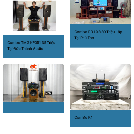
Combo DB LX8 80 Triệu.Lắp
Tại Phú Thọ.
Combo TMG KP051 35 Triệu
Tại Đức Thành Audio.
ComBo K1