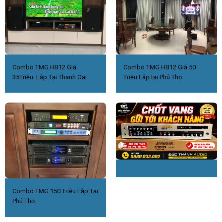
Combo TMG HB12 Giá
Combo TMG HB12 Giá 50
35Triệu. Lắp Tại Thanh Oai
Triệu Lắp tại Phú Thọ.
Combo TMG 150 Triệu Lắp Tại
Phú Thọ.