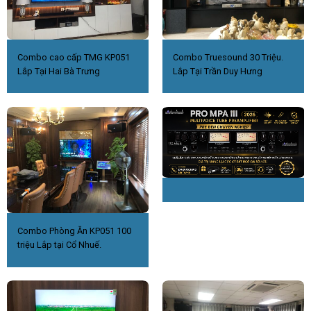
Combo cao cấp TMG KP051
Combo Truesound 30 Triệu.
Lắp Tại Hai Bà Trưng
Lắp Tại Trần Duy Hưng
Combo Phòng Ăn KP051 100
triệu Lắp tại Cổ Nhuế.