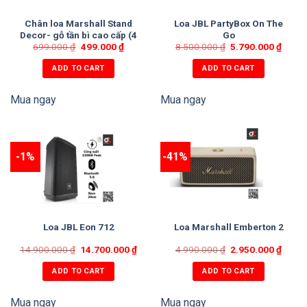
Chân loa Marshall Stand
Loa JBL PartyBox On The
Decor- gỗ tần bì cao cấp (4
Go
màu: Đen, Nâu, Vàng,
699.000
₫
499.000
₫
8.500.000
₫
5.790.000
₫
Trắng)
ADD TO CART
ADD TO CART
Mua ngay
Mua ngay
-1%
-41%
Loa JBL Eon 712
Loa Marshall Emberton 2
14.900.000
₫
14.700.000
₫
4.990.000
₫
2.950.000
₫
ADD TO CART
ADD TO CART
Mua ngay
Mua ngay