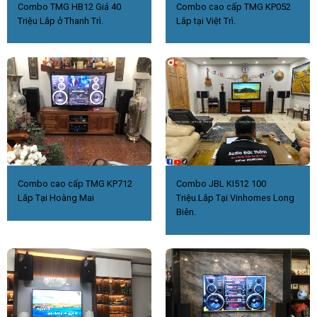
Combo TMG HB12 Giá 40
Combo cao cấp TMG KP052
Triệu Lắp ở Thanh Trì.
Lắp tại Việt Trì.
Combo cao cấp TMG KP712
Combo JBL KI512 100
Lắp Tại Hoàng Mai
Triệu.Lắp Tại Vinhomes Long
Biên.