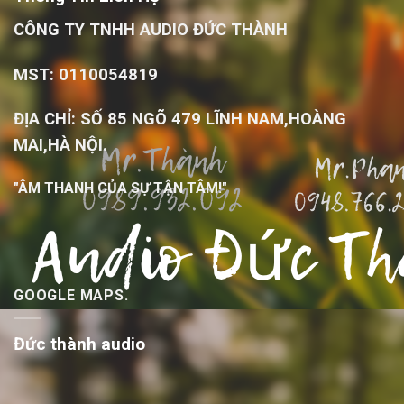
CÔNG TY TNHH AUDIO ĐỨC THÀNH
MST: 0110054819
ĐỊA CHỈ: SỐ 85 NGÕ 479 LĨNH NAM,HOÀNG
MAI,HÀ NỘI.
"ÂM THANH CỦA SỰ TẬN TÂM!"
GOOGLE MAPS.
Đức thành audio