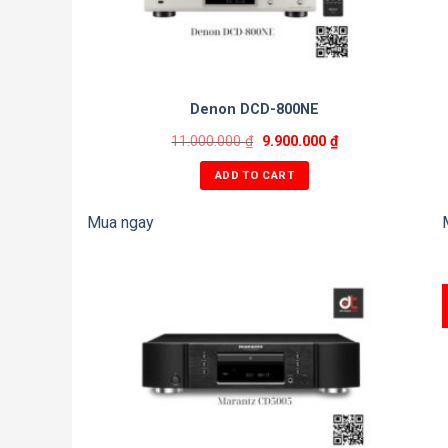
Denon DCD-800NE
11.000.000
₫
9.900.000
₫
ADD TO CART
Mua ngay