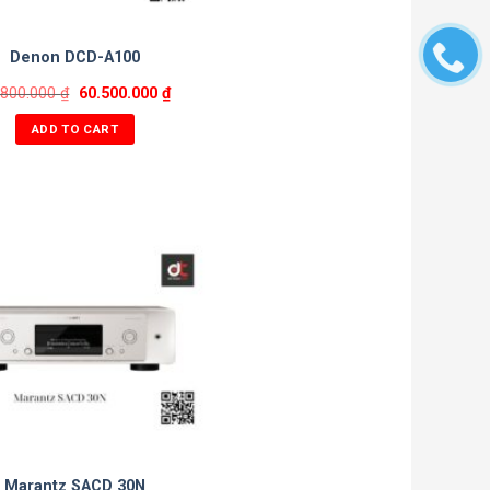
Denon DCD-A100
.800.000
₫
60.500.000
₫
ADD TO CART
Marantz SACD 30N