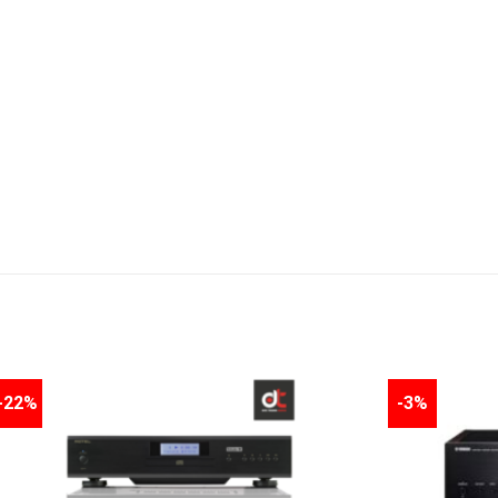
-22%
-3%