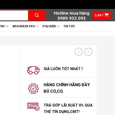
Hotline mua hàng
CART
0989.932.092
 TAY
BÀN MIXER PRO
PHỤ KIỆN
TIN TỨC
GIÁ LUÔN TỐT NHẤT !
HÀNG CHÍNH HÃNG ĐẦY
ĐỦ CO,CQ
TRẢ GÓP LÃI XUẤT 0% QUA
THẺ TÍN DỤNG,CMT!