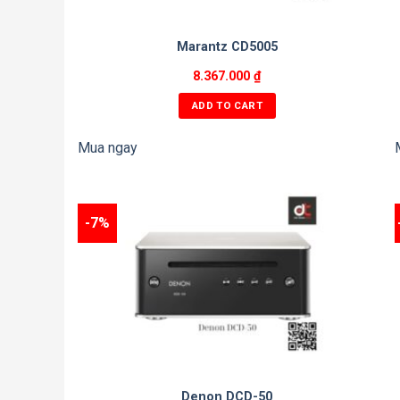
Marantz CD5005
8.367.000
₫
ADD TO CART
Mua ngay
-7%
Denon DCD-50