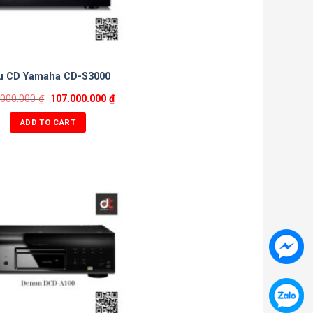
u CD Yamaha CD-S3000
.000.000
₫
107.000.000
₫
ADD TO CART