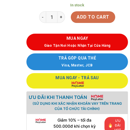
In stock
ADD TO CART
MUA NGAY
Giao Tận Nơi Hoặc Nhận Tại Cửa Hàng
TRẢ GÓP QUA THẺ
Visa, Master, JCB
MUA NGAY - TRẢ SAU
ƯU ĐÃI KHI THANH TOÁN
(SỬ DỤNG KHI XÁC NHẬN KHOẢN VAY TRÊN TRANG
CỦA TỔ CHỨC TÀI CHÍNH)
Giảm 10% – tối đa
ƯU
ĐÃI
500.000đ khi chọn kỳ
HOT