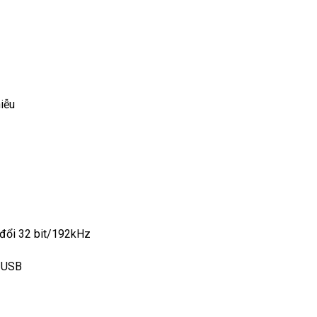
hiễu
 đổi 32 bit/192kHz
g USB