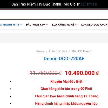
Bạn Trao Niềm Tin-Đức Thành Trao Giá Trị!
Dismiss
M THANH HI-FI
ĐẦU-MÀN KTV
LOA CÔNG NGHỆ
LOA KÉO-LOA XÁCH
Home
/
Đầu CD HI-Fi
/
Đầu CD Denon
Denon DCD-720AE
11.750.000
10.490.000
₫
₫
Khuyến Mại Đặc Biệt
Giao hàng siêu tốc trong 90 Phút
Thời gian bảo hành chính hãng 12 Tháng
Hàng chính hãng nhập khẩu nguyên hộp