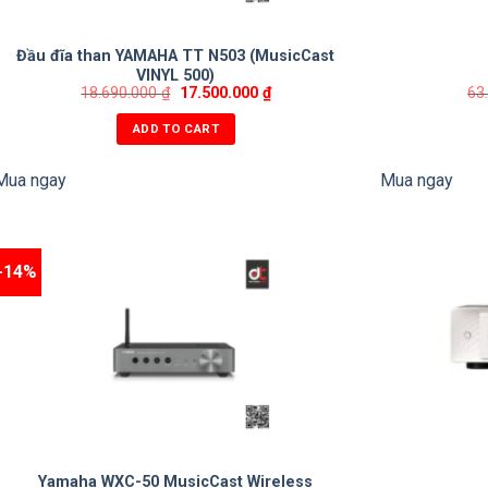
Đầu đĩa than YAMAHA TT N503 (MusicCast
VINYL 500)
18.690.000
₫
17.500.000
₫
63
ADD TO CART
Mua ngay
Mua ngay
-14%
Yamaha WXC-50 MusicCast Wireless