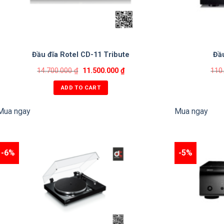
Đầu đĩa Rotel CD-11 Tribute
Đầ
14.700.000
₫
11.500.000
₫
110
ADD TO CART
Mua ngay
Mua ngay
-6%
-5%