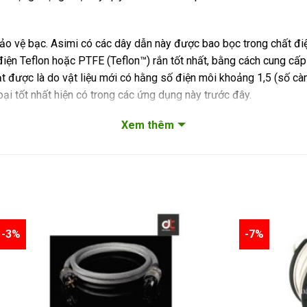
ảo vệ bạc. Asimi có các dây dẫn này được bao bọc trong chất điện
điện Teflon hoặc PTFE (Teflon™) rắn tốt nhất, bằng cách cung cấp 
 đạt được là do vật liệu mới có hằng số điện môi khoảng 1,5 (số cà
ại tốt nhất hiện có trong các ứng dụng này trước đây.
Xem thêm
 sự kết hợp giữa vật liệu & phương pháp lắp ráp vốn chỉ được hoàn
 ‘tốt nhất anh ta từng nghe’ và HiFi Plus tóm tắt là ‘một trong nhữ
 có đặc điểm hoặc âm thanh riêng biệt, mà bản thân chúng sẽ là m
a thiết bị của bạn một cách hoàn toàn minh bạch. Tuy nhiên, cần l
-3%
-7%