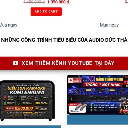
1.450.000
₫
1.350.000
₫
5
ADD TO CART
Mua ngay
Mua ngay
NHỮNG CÔNG TRÌNH TIÊU BIỂU CỦA AUDIO ĐỨC TH
XEM THÊM KÊNH YOUTUBE TẠI ĐÂY