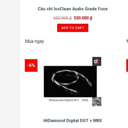
Cầu chì IsoClean Audio Grade Fuse
650.000
₫
550.000
₫
ADD TO CART
Mua ngay
-6%
HiDiamond Digital DGT + MKII