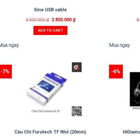
Sine USB cable
3.000.000
₫
2.850.000
₫
8
ADD TO CART
Mua ngay
Mua ngay
-7%
-6%
Cầu Chì Furutech TF Nhỏ (20mm)
HiDiam