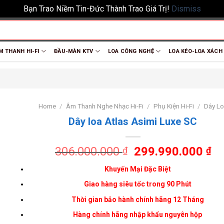
Bạn Trao Niềm Tin-Đức Thành Trao Giá Trị!
Dismiss
M THANH HI-FI
ĐẦU-MÀN KTV
LOA CÔNG NGHỆ
LOA KÉO-LOA XÁCH
Home
/
Âm Thanh Nghe Nhạc Hi-Fi
/
Phụ Kiện Hi-Fi
/
Dây L
Dây loa Atlas Asimi Luxe SC
306.000.000
299.990.000
₫
₫
Khuyến Mại Đặc Biệt
Giao hàng siêu tốc trong 90 Phút
Thời gian bảo hành chính hãng 12 Tháng
Hàng chính hãng nhập khẩu nguyên hộp