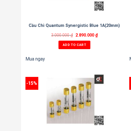
Cầu Chì Quantum Synergistic Blue 1A(20mm)
3.000.000
₫
2.890.000
₫
ADD TO CART
Mua ngay
-15%