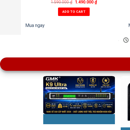
1.590.000
₫
1.490.000
₫
ADD TO CART
Mua ngay