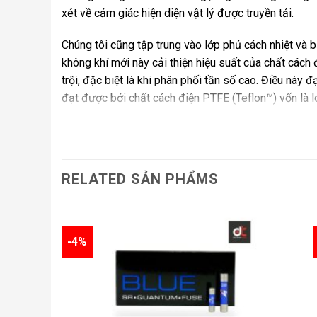
xét về cảm giác hiện diện vật lý được truyền tải.
Chúng tôi cũng tập trung vào lớp phủ cách nhiệt và b
không khí mới này cải thiện hiệu suất của chất cách 
trội, đặc biệt là khi phân phối tần số cao. Điều này
đạt được bởi chất cách điện PTFE (Teflon™) vốn là lo
Sự chú ý đến từng chi tiết một cách ám ảnh này – và
một sợi cáp mà người đánh giá của HiFi World mô tả là
RELATED SẢN PHẨMS
Mục tiêu của chúng tôi là tạo ra các loại cáp không
mất’ trong hệ thống của bạn, truyền đạt hiệu suất củ
cháy’ để âm thanh tiếp tục được cải thiện.
-4%