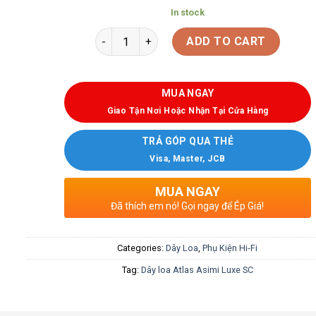
In stock
ADD TO CART
MUA NGAY
Giao Tận Nơi Hoặc Nhận Tại Cửa Hàng
TRẢ GÓP QUA THẺ
Visa, Master, JCB
MUA NGAY
Đã thích em nó! Gọi ngay để Ép Giá!
Categories:
Dây Loa
,
Phụ Kiện Hi-Fi
Tag:
Dây loa Atlas Asimi Luxe SC