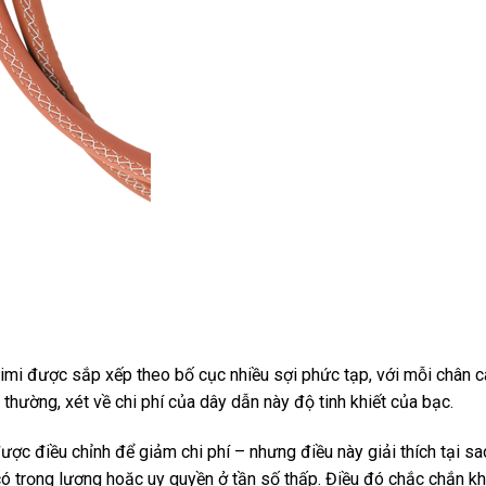
Asimi được sắp xếp theo bố cục nhiều sợi phức tạp, với mỗi chân 
thường, xét về chi phí của dây dẫn này độ tinh khiết của bạc.
được điều chỉnh để giảm chi phí – nhưng điều này giải thích tại 
 trọng lượng hoặc uy quyền ở tần số thấp. Điều đó chắc chắn kh