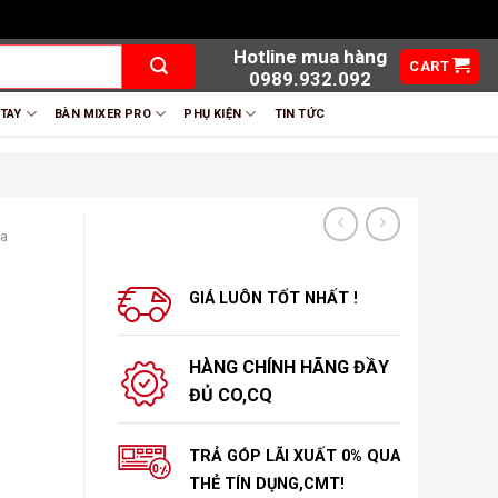
Hotline mua hàng
CART
0989.932.092
 TAY
BÀN MIXER PRO
PHỤ KIỆN
TIN TỨC
oa
GIÁ LUÔN TỐT NHẤT !
HÀNG CHÍNH HÃNG ĐẦY
ĐỦ CO,CQ
TRẢ GÓP LÃI XUẤT 0% QUA
THẺ TÍN DỤNG,CMT!