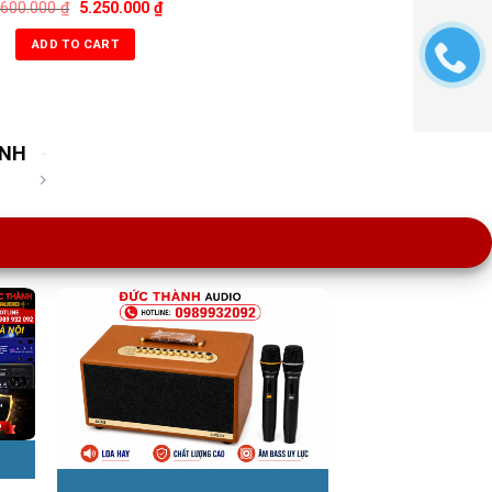
.600.000
₫
5.250.000
₫
ADD TO CART
ÀNH