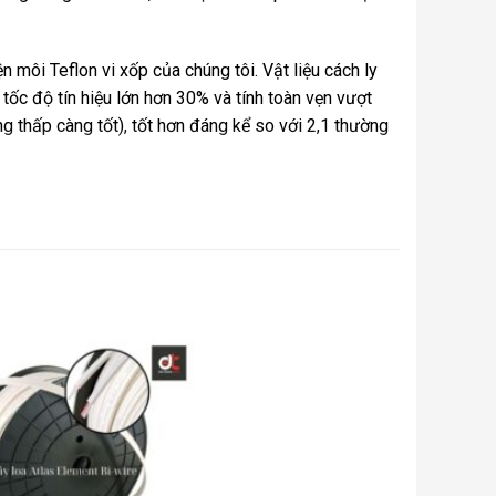
 môi Teflon vi xốp của chúng tôi. Vật liệu cách ly
tốc độ tín hiệu lớn hơn 30% và tính toàn vẹn vượt
ng thấp càng tốt), tốt hơn đáng kể so với 2,1 thường
 thiện sau quá trình thử nghiệm toàn diện – tạo ra
ng , rất tốt. ‘
ột dạng biến dạng – Asimi được thiết kế để ‘biến
ưu ý rằng Asimi yêu cầu một khoảng thời gian ‘đốt