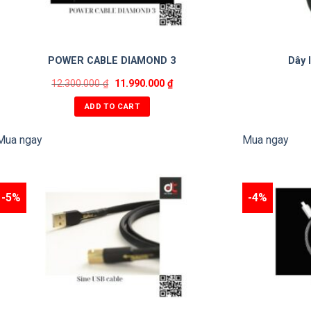
POWER CABLE DIAMOND 3
Dây 
12.300.000
₫
11.990.000
₫
ADD TO CART
Mua ngay
Mua ngay
-5%
-4%