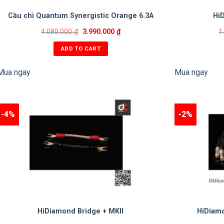
Cầu chì Quantum Synergistic Orange 6.3A
HiD
4.080.000
₫
3.990.000
₫
1
ADD TO CART
Mua ngay
Mua ngay
-4%
-2%
HiDiamond Bridge + MKII
HiDiamo