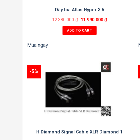
Dây loa Atlas Hyper 3.5
12.380.000
₫
11.990.000
₫
ADD TO CART
Mua ngay
-5%
HiDiamond Signal Cable XLR Diamond 1