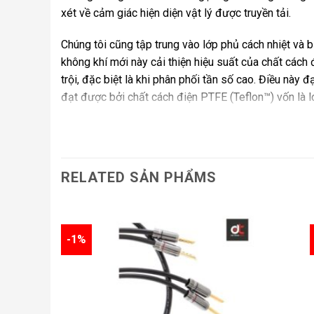
xét về cảm giác hiện diện vật lý được truyền tải.
Chúng tôi cũng tập trung vào lớp phủ cách nhiệt và b
không khí mới này cải thiện hiệu suất của chất cách 
trội, đặc biệt là khi phân phối tần số cao. Điều này
đạt được bởi chất cách điện PTFE (Teflon™) vốn là lo
Sự chú ý đến từng chi tiết một cách ám ảnh này – và
một sợi cáp mà người đánh giá của HiFi World mô tả là
RELATED SẢN PHẨMS
Mục tiêu của chúng tôi là tạo ra các loại cáp không
mất’ trong hệ thống của bạn, truyền đạt hiệu suất củ
cháy’ để âm thanh tiếp tục được cải thiện.
-1%
Thông số kỹ thuật
Dây Loa Atlas Asimi Bi-wire Grun Luxe
Cấu trúc