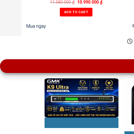
11.580.000
₫
10.990.000
₫
ADD TO CART
Mua ngay