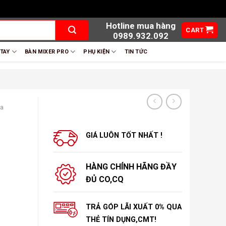
Hotline mua hàng
CART
0989.932.092
 TAY
BÀN MIXER PRO
PHỤ KIỆN
TIN TỨC
oa
GIÁ LUÔN TỐT NHẤT !
HÀNG CHÍNH HÃNG ĐẦY
ĐỦ CO,CQ
TRẢ GÓP LÃI XUẤT 0% QUA
THẺ TÍN DỤNG,CMT!