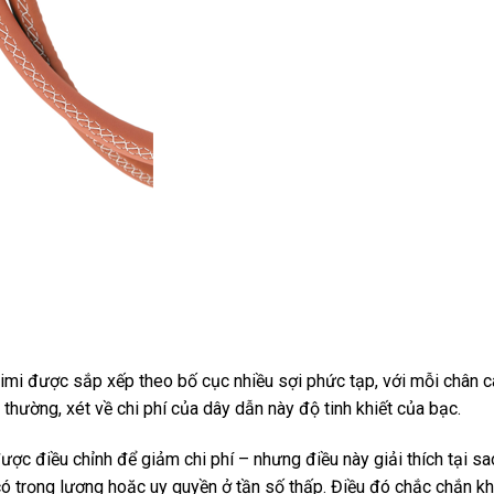
Asimi được sắp xếp theo bố cục nhiều sợi phức tạp, với mỗi chân 
thường, xét về chi phí của dây dẫn này độ tinh khiết của bạc.
được điều chỉnh để giảm chi phí – nhưng điều này giải thích tại 
 trọng lượng hoặc uy quyền ở tần số thấp. Điều đó chắc chắn kh