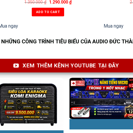
1.350.000
₫
1.290.000
₫
2
ADD TO CART
Mua ngay
Mua ngay
NHỮNG CÔNG TRÌNH TIÊU BIỂU CỦA AUDIO ĐỨC TH
XEM THÊM KÊNH YOUTUBE TẠI ĐÂY