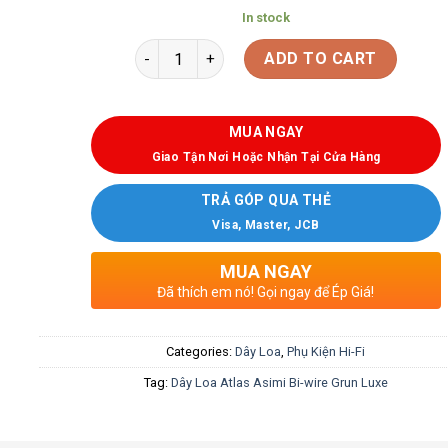
In stock
ADD TO CART
MUA NGAY
Giao Tận Nơi Hoặc Nhận Tại Cửa Hàng
TRẢ GÓP QUA THẺ
Visa, Master, JCB
MUA NGAY
Đã thích em nó! Gọi ngay để Ép Giá!
Categories:
Dây Loa
,
Phụ Kiện Hi-Fi
Tag:
Dây Loa Atlas Asimi Bi-wire Grun Luxe