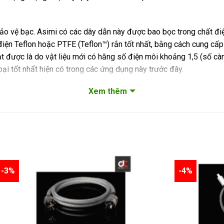
ảo vệ bạc. Asimi có các dây dẫn này được bao bọc trong chất điện
điện Teflon hoặc PTFE (Teflon™) rắn tốt nhất, bằng cách cung cấp 
 đạt được là do vật liệu mới có hằng số điện môi khoảng 1,5 (số cà
ại tốt nhất hiện có trong các ứng dụng này trước đây.
Xem thêm
 sự kết hợp giữa vật liệu & phương pháp lắp ráp vốn chỉ được hoàn
 ‘tốt nhất anh ta từng nghe’ và HiFi Plus tóm tắt là ‘một trong nhữ
 có đặc điểm hoặc âm thanh riêng biệt, mà bản thân chúng sẽ là m
a thiết bị của bạn một cách hoàn toàn minh bạch. Tuy nhiên, cần l
-3%
-4%
Solid multicore