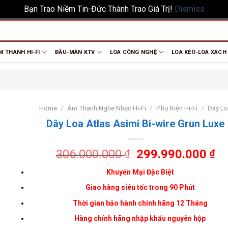
Bạn Trao Niềm Tin-Đức Thành Trao Giá Trị!
Dismiss
M THANH HI-FI
ĐẦU-MÀN KTV
LOA CÔNG NGHỆ
LOA KÉO-LOA XÁCH
Home
/
Âm Thanh Nghe Nhạc Hi-Fi
/
Phụ Kiện Hi-Fi
/
Dây L
Dây Loa Atlas Asimi Bi-wire Grun Luxe
306.000.000
299.990.000
₫
₫
Khuyến Mại Đặc Biệt
Giao hàng siêu tốc trong 90 Phút
Thời gian bảo hành chính hãng 12 Tháng
Hàng chính hãng nhập khẩu nguyên hộp