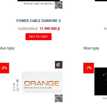
OCC pure silver
Microporous PTFE
Braid & Mylar™
POWER CABLE DIAMOND 3
34.06 pF/m
12.300.000
₫
11.990.000
₫
8
0.529 µH/m
ADD TO CART
0.0046 Ohms/m
Mua ngay
Mua ngay
0.79
17.5mm
-2%
-7%