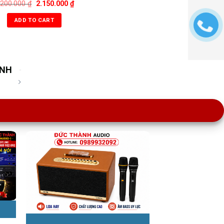
.200.000
₫
2.150.000
₫
ADD TO CART
ÀNH