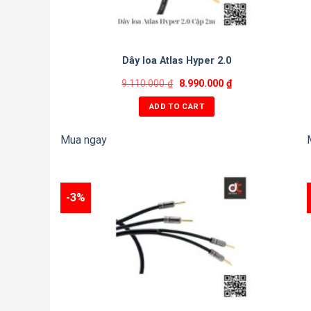
Chất liệu
Điện môi
Màn hình
Dây loa Atlas Hyper 2.0
Điện dung
9.110.000
₫
8.990.000
₫
Điện cảm
ADD TO CART
Điện trở
Mua ngay
VOP
Đường kính ngoài
-3%