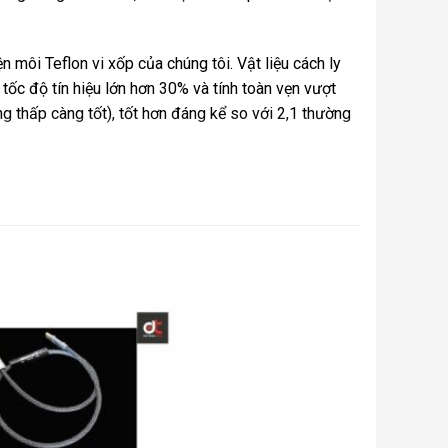
 môi Teflon vi xốp của chúng tôi. Vật liệu cách ly
tốc độ tín hiệu lớn hơn 30% và tính toàn vẹn vượt
ng thấp càng tốt), tốt hơn đáng kể so với 2,1 thường
 thiện sau quá trình thử nghiệm toàn diện – tạo ra
ng , rất tốt. ‘
ột dạng biến dạng – Asimi được thiết kế để ‘biến
ưu ý rằng Asimi yêu cầu một khoảng thời gian ‘đốt