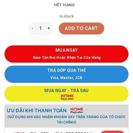
HẾT HÀNG
In stock
ADD TO CART
MUA NGAY
Giao Tận Nơi Hoặc Nhận Tại Cửa Hàng
TRẢ GÓP QUA THẺ
Visa, Master, JCB
MUA NGAY - TRẢ SAU
ƯU ĐÃI KHI THANH TOÁN
(SỬ DỤNG KHI XÁC NHẬN KHOẢN VAY TRÊN TRANG CỦA TỔ CHỨC
TÀI CHÍNH)