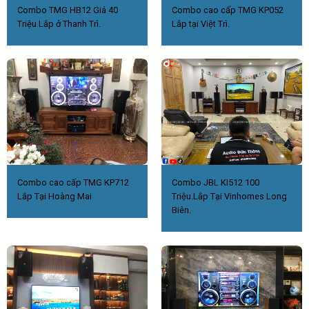
Combo TMG HB12 Giá 40
Combo cao cấp TMG KP052
Triệu Lắp ở Thanh Trì.
Lắp tại Việt Trì.
Combo cao cấp TMG KP712
Combo JBL KI512 100
Lắp Tại Hoàng Mai
Triệu.Lắp Tại Vinhomes Long
Biên.