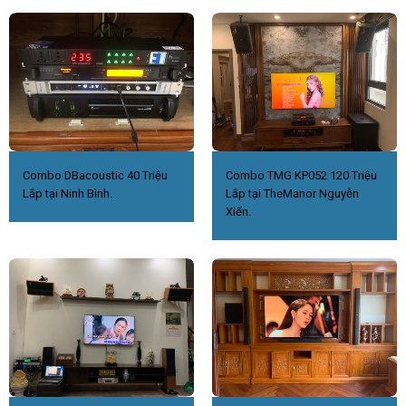
Combo DBacoustic 40 Triệu
Combo TMG KP052 120 Triệu
Lắp tại Ninh Bình.
Lắp tại TheManor Nguyễn
Xiển.