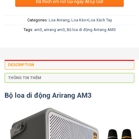
Đã thích em nó! Gọi ngay để Ép Giá!
Categories:
Loa Arirang
,
Loa Kéo+Loa Xách Tay
Tags:
am3
,
arirang am3
,
Bộ loa di động Arirang AM3
DESCRIPTION
THÔNG TIN THÊM
Bộ loa di động Arirang AM3