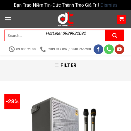
Bạn Trao Niềm Tin-Đức Thành Trao Giá Trị!
Dismiss
HotLine: 0989932092
09.00 : 21.00
0989.932.092 / 0948.766.288
FILTER
-28%