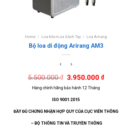
Home
/
Loa Kéo+Loa Xách Tay
/
Loa Arirang
Bộ loa di động Arirang AM3
5.500.000
3.950.000
₫
₫
Hàng chính hãng bảo hành 12 Tháng
ISO 9001:2015
ĐẦY ĐỦ CHỨNG NHẬN HỢP QUY CỦA CỤC VIỄN THÔNG
– BỘ THÔNG TIN VÀ TRUYỀN THÔNG