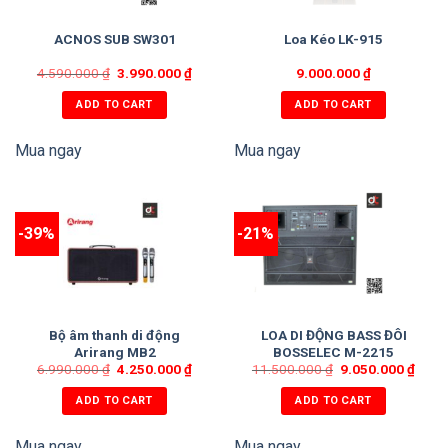
ACNOS SUB SW301
Loa Kéo LK-915
4.590.000
₫
3.990.000
₫
9.000.000
₫
ADD TO CART
ADD TO CART
Mua ngay
Mua ngay
-39%
-21%
Bộ âm thanh di động
LOA DI ĐỘNG BASS ĐÔI
Arirang MB2
BOSSELEC M-2215
6.990.000
₫
4.250.000
₫
11.500.000
₫
9.050.000
₫
ADD TO CART
ADD TO CART
Mua ngay
Mua ngay