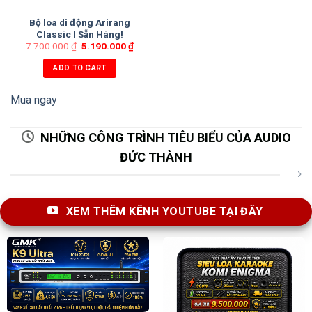
Bộ loa di động Arirang
Classic I Sẵn Hàng!
7.700.000
₫
5.190.000
₫
ADD TO CART
Mua ngay
NHỮNG CÔNG TRÌNH TIÊU BIỂU CỦA AUDIO
ĐỨC THÀNH
XEM THÊM KÊNH YOUTUBE TẠI ĐÂY