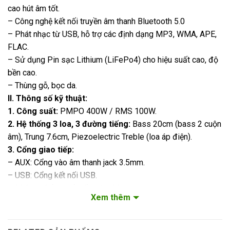
cao hút âm tốt.
– Công nghệ kết nối truyền âm thanh Bluetooth 5.0
– Phát nhạc từ USB, hỗ trợ các định dạng MP3, WMA, APE,
FLAC.
– Sử dụng Pin sạc Lithium (LiFePo4) cho hiệu suất cao, độ
bền cao.
– Thùng gỗ, bọc da.
II. Thông số kỹ thuật:
1. Công suất:
PMPO 400W / RMS 100W.
2. Hệ thống 3 loa, 3 đường tiếng:
Bass 20cm (bass 2 cuộn
âm), Trung 7.6cm, Piezoelectric Treble (loa áp điện).
3. Cổng giao tiếp:
– AUX: Cổng vào âm thanh jack 3.5mm.
– USB: Cổng kết nối USB.
– MIC IN: Cổng kết nối thêm Micro.
Xem thêm
4. Điện áp sử dụng:
Bộ sạc ( Adaptor).
– Điện áp đầu vào 110 – 240V AC, 50/60Hz. Điện áp đầu ra:
15V DC, 4Ah.