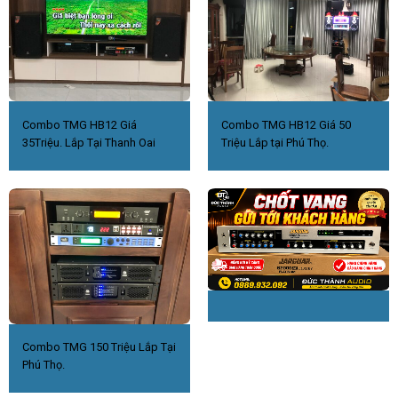
Combo TMG HB12 Giá
Combo TMG HB12 Giá 50
35Triệu. Lắp Tại Thanh Oai
Triệu Lắp tại Phú Thọ.
Combo TMG 150 Triệu Lắp Tại
Phú Thọ.