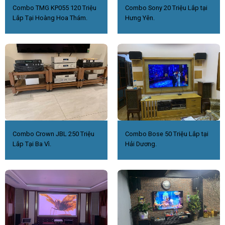
Combo TMG KP055 120 Triệu
Combo Sony 20 Triệu Lắp tại
Lắp Tại Hoàng Hoa Thám.
Hưng Yên.
Combo Crown JBL 250 Triệu
Combo Bose 50 Triệu Lắp tại
Lắp Tại Ba Vì.
Hải Dương.