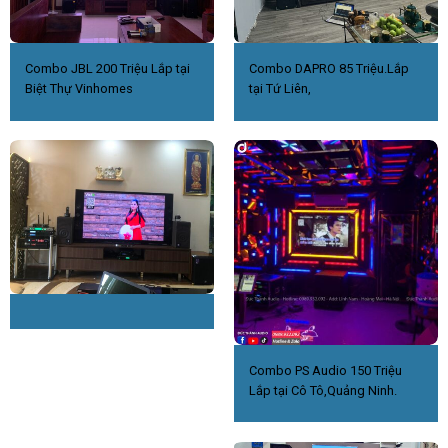
Combo JBL 200 Triệu Lắp tại
Combo DAPRO 85 Triệu.Lắp
Biệt Thự Vinhomes
tại Tứ Liên,
Combo PS Audio 150 Triệu
Lắp tại Cô Tô,Quảng Ninh.