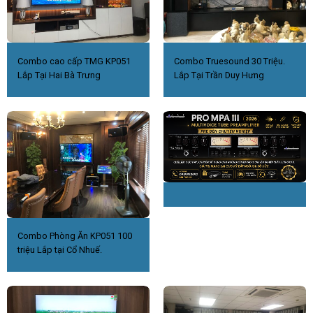
Combo cao cấp TMG KP051
Combo Truesound 30 Triệu.
Lắp Tại Hai Bà Trưng
Lắp Tại Trần Duy Hưng
Combo Phòng Ăn KP051 100
triệu Lắp tại Cổ Nhuế.