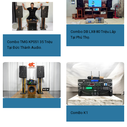
Combo DB LX8 80 Triệu.Lắp
Tại Phú Thọ.
Combo TMG KP051 35 Triệu
Tại Đức Thành Audio.
ComBo K1