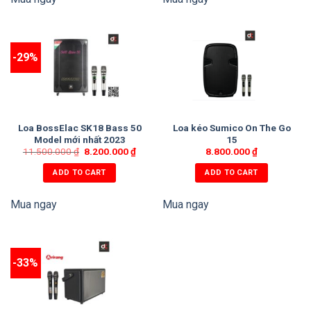
-29%
Loa BossElac SK18 Bass 50
Loa kéo Sumico On The Go
Model mới nhất 2023
15
11.500.000
₫
8.200.000
₫
8.800.000
₫
ADD TO CART
ADD TO CART
Mua ngay
Mua ngay
-33%