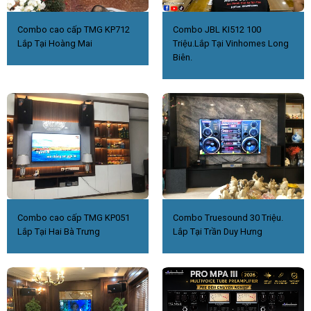
YPAO
●
(R.S.C/Đa
điểm)
Combo cao cấp TMG KP712
Combo JBL KI512 100
Lắp Tại Hoàng Mai
Triệu.Lắp Tại Vinhomes Long
Biên.
Combo cao cấp TMG KP051
Combo Truesound 30 Triệu.
Lắp Tại Hai Bà Trưng
Lắp Tại Trần Duy Hưng