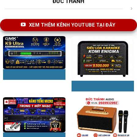
ĐỨC THÀNH
cũng điều chỉnh các thông số CINEMA DSP theo âm thanh
phản xạ, vì vậy bạn có thể hiệu chỉnh âm thanh hoàn hảo,
chuyên nghiệp.
XEM THÊM KÊNH YOUTUBE TẠI ĐÂY
Tương thích với loa không dây phía sau
Bạn có thể tự do sắp xếp loa phía sau không dây cho phù
hợp với trang trí trong nhà.
Thiết kế ấn tượng
Thiết kế mang tính biểu tượng được tạo ra nhằm mang đến
hiệu suất và phong cách.
TÌM HIỂU THÊM
THÊM THÔNG SỐ KỸ THUẬT CHÍNH
7 kênh / 100 W
Bộ chia cổng HDMI 7 in/1 out
Âm thanh đa phòng
AirPlay 2
Dịch vụ truyền phát trực tuyến
eARC
Zone2
Phono