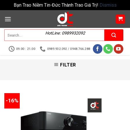
Bạn Trao Niềm Tin-Đức Thành Trao Giá Trị!
Dismiss
HotLine: 0989932092
09.00 : 21.00
0989.932.092 / 0948.766.288
FILTER
-16%