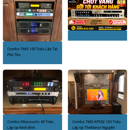
Combo TMG 150 Triệu Lắp Tại
Phú Thọ.
Combo DBacoustic 40 Triệu
Combo TMG KP052 120 Triệu
Lắp tại Ninh Bình.
Lắp tại TheManor Nguyễn