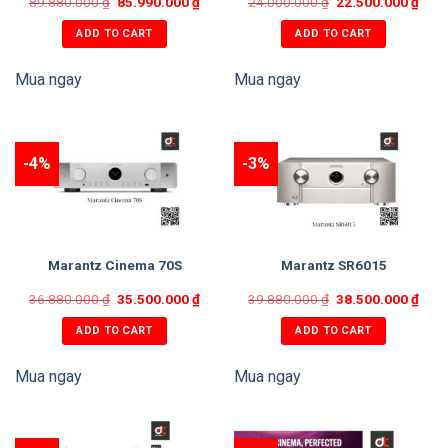
89.880.000
₫
85.990.000
₫
24.000.000
₫
22.500.000
₫
TÌM HIỂU THÊM
ADD TO CART
ADD TO CART
Mua ngay
Mua ngay
-4%
-3%
Marantz Cinema 70S
Marantz SR6015
36.880.000
₫
35.500.000
₫
39.880.000
₫
38.500.000
₫
ADD TO CART
ADD TO CART
Mua ngay
Mua ngay