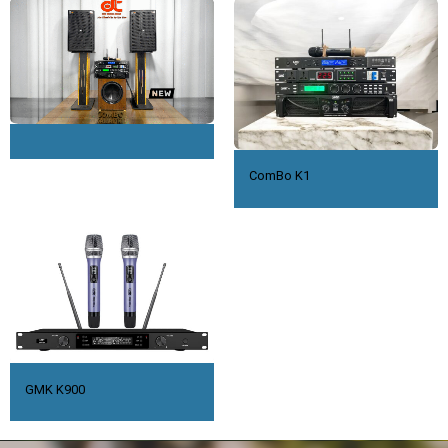
ComBo K1
GMK K900