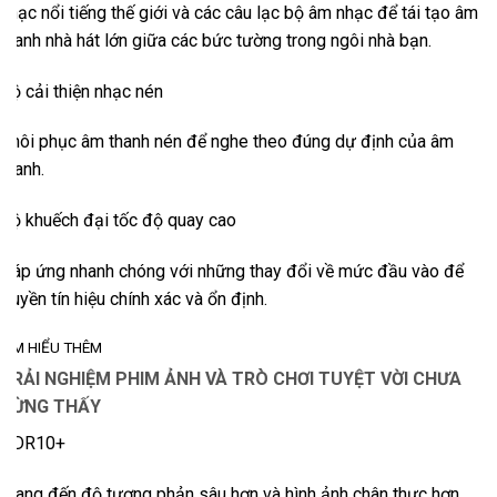
nhạc nổi tiếng thế giới và các câu lạc bộ âm nhạc để tái tạo âm
thanh nhà hát lớn giữa các bức tường trong ngôi nhà bạn.
Bộ cải thiện nhạc nén
Khôi phục âm thanh nén để nghe theo đúng dự định của âm
thanh.
Bộ khuếch đại tốc độ quay cao
Đáp ứng nhanh chóng với những thay đổi về mức đầu vào để
truyền tín hiệu chính xác và ổn định.
TÌM HIỂU THÊM
TRẢI NGHIỆM PHIM ẢNH VÀ TRÒ CHƠI TUYỆT VỜI CHƯA
TỪNG THẤY
HDR10+
Mang đến độ tương phản sâu hơn và hình ảnh chân thực hơn