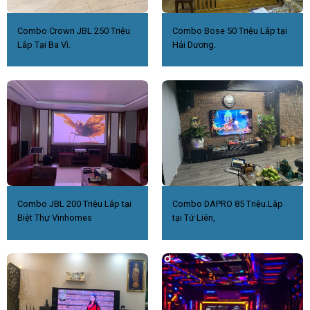
Combo Crown JBL 250 Triệu
Combo Bose 50 Triệu Lắp tại
Lắp Tại Ba Vì.
Hải Dương.
Combo JBL 200 Triệu Lắp tại
Combo DAPRO 85 Triệu.Lắp
Biệt Thự Vinhomes
tại Tứ Liên,