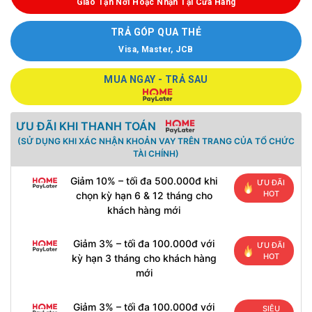
Giao Tận Nơi Hoặc Nhận Tại Cửa Hàng
TRẢ GÓP QUA THẺ
Visa, Master, JCB
MUA NGAY - TRẢ SAU
ƯU ĐÃI KHI THANH TOÁN
(SỬ DỤNG KHI XÁC NHẬN KHOẢN VAY TRÊN TRANG CỦA TỔ CHỨC
TÀI CHÍNH)
Giảm 10% – tối đa 500.000đ khi
ƯU ĐÃI
HOT
chọn kỳ hạn 6 & 12 tháng cho
khách hàng mới
Giảm 3% – tối đa 100.000đ với
ƯU ĐÃI
HOT
kỳ hạn 3 tháng cho khách hàng
mới
Giảm 3% – tối đa 100.000đ với
SIÊU