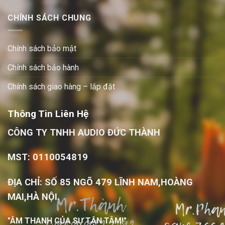
CHÍNH SÁCH CHUNG
Chính sách bảo mật
Chính sách bảo hành
Chính sách giao hàng – lắp đặt
Thông Tin Liên Hệ
CÔNG TY TNHH AUDIO ĐỨC THÀNH
MST: 0110054819
ĐỊA CHỈ: SỐ 85 NGÕ 479 LĨNH NAM,HOÀNG
MAI,HÀ NỘI.
"ÂM THANH CỦA SỰ TẬN TÂM!"