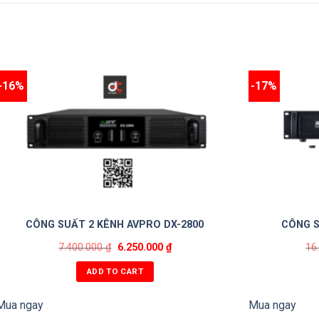
-16%
-17%
CÔNG SUẤT 2 KÊNH AVPRO DX-2800
CÔNG S
7.400.000
₫
6.250.000
₫
16
ADD TO CART
Mua ngay
Mua ngay