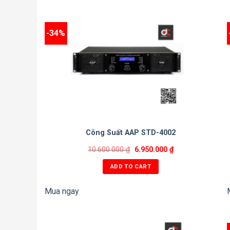
-34%
Công Suất AAP STD-4002
10.600.000
₫
6.950.000
₫
ADD TO CART
Mua ngay