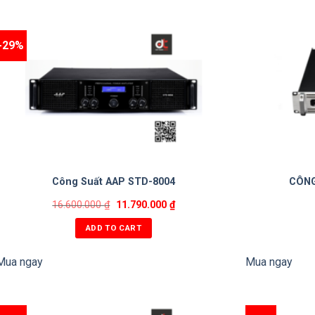
-29%
Công Suất AAP STD-8004
CÔNG
16.600.000
₫
11.790.000
₫
ADD TO CART
Mua ngay
Mua ngay