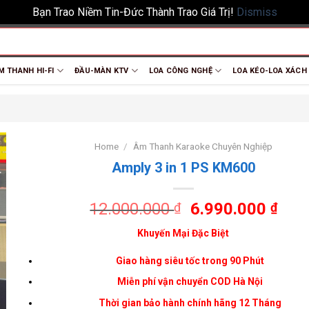
Bạn Trao Niềm Tin-Đức Thành Trao Giá Trị!
Dismiss
M THANH HI-FI
ĐẦU-MÀN KTV
LOA CÔNG NGHỆ
LOA KÉO-LOA XÁCH
Home
/
Âm Thanh Karaoke Chuyên Nghiệp
Amply 3 in 1 PS KM600
12.000.000
6.990.000
₫
₫
Khuyến Mại Đặc Biệt
Giao hàng siêu tốc trong 90 Phút
Miễn phí vận chuyển COD
Hà Nội
Thời gian bảo hành chính hãng 12 Tháng