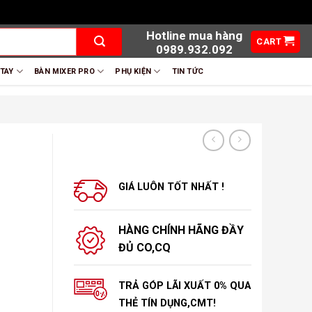
Hotline mua hàng
CART
0989.932.092
 TAY
BÀN MIXER PRO
PHỤ KIỆN
TIN TỨC
GIÁ LUÔN TỐT NHẤT !
HÀNG CHÍNH HÃNG ĐẦY
ĐỦ CO,CQ
TRẢ GÓP LÃI XUẤT 0% QUA
THẺ TÍN DỤNG,CMT!