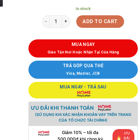
In stock
ADD TO CART
MUA NGAY
Giao Tận Nơi Hoặc Nhận Tại Cửa Hàng
TRẢ GÓP QUA THẺ
Visa, Master, JCB
MUA NGAY - TRẢ SAU
ƯU ĐÃI KHI THANH TOÁN
(SỬ DỤNG KHI XÁC NHẬN KHOẢN VAY TRÊN TRANG
CỦA TỔ CHỨC TÀI CHÍNH)
Giảm 10% – tối đa
ƯU
ĐÃI
500.000đ khi chọn kỳ