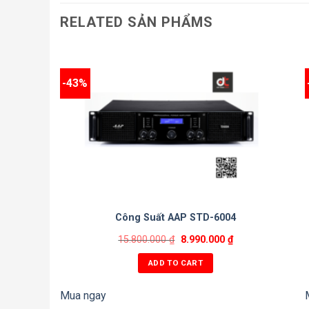
RELATED SẢN PHẨMS
-43%
Công Suất AAP STD-6004
15.800.000
₫
8.990.000
₫
ADD TO CART
Mua ngay