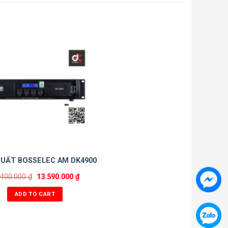
UẤT BOSSELEC AM DK4900
.400.000
₫
13.590.000
₫
ADD TO CART